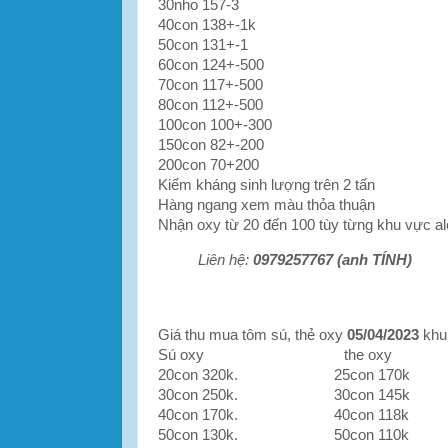
30nho 157-3
40con 138+-1k
50con 131+-1
60con 124+-500
70con 117+-500
80con 112+-500
100con 100+-300
150con 82+-200
200con 70+200
Kiểm kháng sinh lượng trên 2 tấn
Hàng ngang xem màu thỏa thuận
Nhận oxy từ 20 đến 100 tùy từng khu vực al
Liên hệ:
0979257767 (anh TÍNH)
Giá thu mua tôm sú, thẻ oxy
05/04/2023
khu
Sú oxy the oxy
20con 320k. 25con 170k
30con 250k. 30con 145k
40con 170k. 40con 118k
50con 130k. 50con 110k