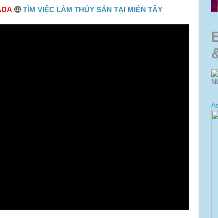
ADA
🤑
TÌM VIỆC LÀM THỦY SẢN TẠI MIỀN TÂY
N
Ad