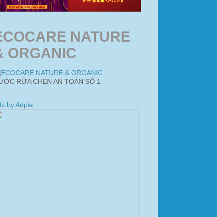
ECOCARE NATURE
& ORGANIC
ƯỚC RỬA CHÉN AN TOÀN SỐ 1
s by Adpia