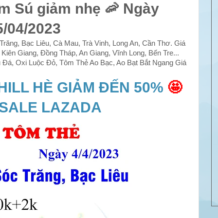
m Sú giảm nhẹ 🦐 Ngày
5/04/2023
răng, Bạc Liêu, Cà Mau, Trà Vinh, Long An, Cần Thơ. Giá
Kiên Giang, Đồng Tháp, An Giang, Vĩnh Long, Bến Tre...
Đá, Oxi Luộc Đỏ, Tôm Thẻ Ao Bạc, Ao Bạt Bắt Ngang Giá
HILL HÈ GIẢM ĐẾN 50%
🤩
 SALE LAZADA