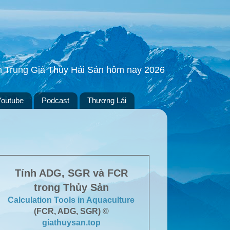
ền Trung Giá Thủy Hải Sản hôm nay 2026
Youtube
Podcast
Thương Lái
Tính ADG, SGR và FCR
trong Thủy Sản
Calculation Tools in Aquaculture
(FCR, ADG, SGR) ©
giathuysan.top