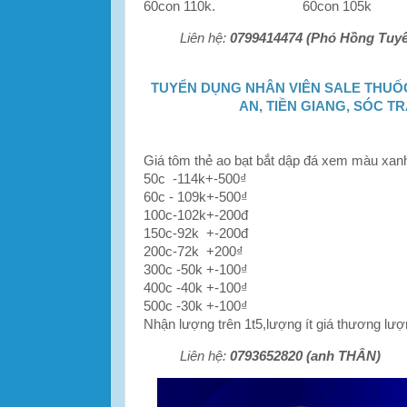
60con 110k. 60con 105k
Liên hệ:
0799414474 (Phó Hồng Tuyế
TUYỂN DỤNG NHÂN VIÊN SALE THUỐ
AN, TIỀN GIANG, SÓC TR
Giá tôm thẻ ao bạt bắt dập đá xem màu xa
50c -114k+-500₫
60c - 109k+-500₫
100c-102k+-200đ
150c-92k +-200đ
200c-72k +200₫
300c -50k +-100₫
400c -40k +-100₫
500c -30k +-100₫
Nhận lượng trên 1t5,lượng ít giá thương lư
Liên hệ:
0793652820 (anh THÂN)