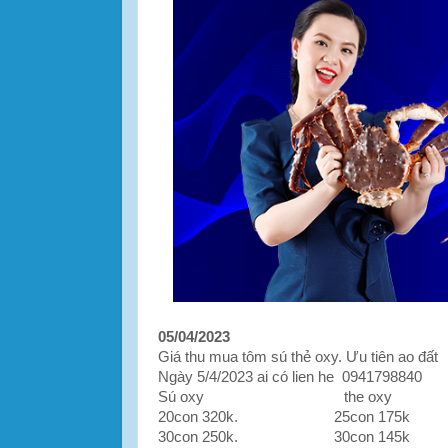
05/04/2023
Giá thu mua tôm sú thẻ oxy. Ưu tiên ao đất
Ngày 5/4/2023 ai có lien he 0941798840
Sú oxy the oxy
20con 320k. 25con 175k
30con 250k. 30con 145k