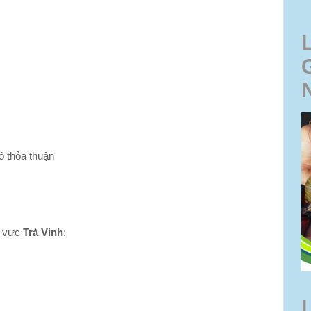
ô thỏa thuận
 vực
Trà Vinh
: