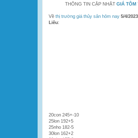
THÔNG TIN CẬP NHẬT
GIÁ TÔM 
Về
thị trường giá thủy sản hôm nay
5/4/2023
Liêu
:
20con 245+-10
25lon 192+5
25nho 182-5
30lon 162+2