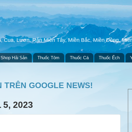
h, Cua, Lươn, Rắn Miền Tây, Miền Bắc, Miền Đông, Mi
Shop Hải Sản
Thuốc Tôm
Thuốc Cá
Thuốc Ếch
N TRÊN GOOGLE NEWS!
5, 2023
)