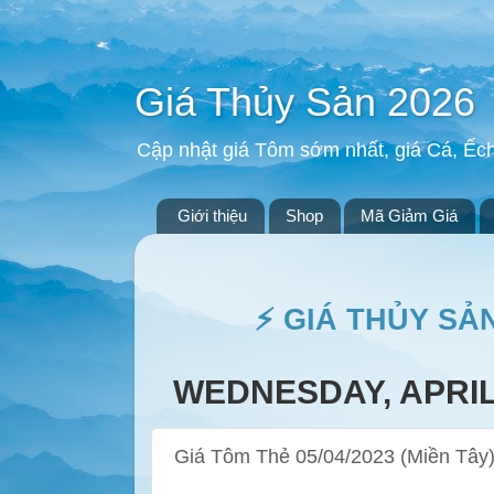
Giá Thủy Sản 2026
Cập nhật giá Tôm sớm nhất, giá Cá, Ếc
Giới thiệu
Shop
Mã Giảm Giá
⚡ GIÁ THỦY SẢ
WEDNESDAY, APRIL 
Giá Tôm Thẻ 05/04/2023 (Miền Tây