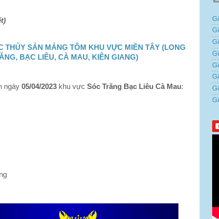
G
t)
G
G
C THỦY SẢN MẢNG TÔM KHU VỰC MIỀN TÂY (LONG
Gi
ĂNG, BẠC LIÊU, CÀ MAU, KIÊN GIANG)
G
G
nh ngày
05/04/2023
khu vực
Sóc Trăng Bạc Liêu Cà Mau
:
G
G
ợng