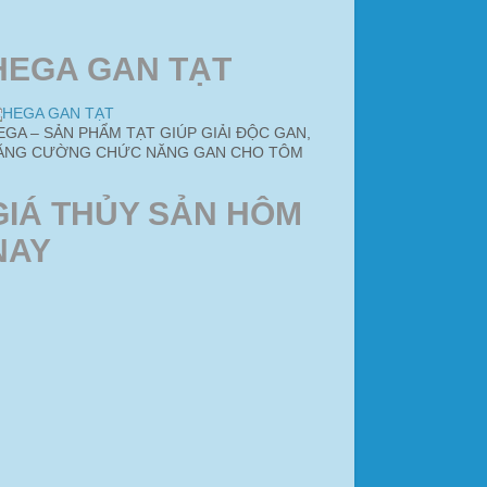
HEGA GAN TẠT
EGA – SẢN PHẨM TẠT GIÚP GIẢI ĐỘC GAN,
ĂNG CƯỜNG CHỨC NĂNG GAN CHO TÔM
GIÁ THỦY SẢN HÔM
NAY