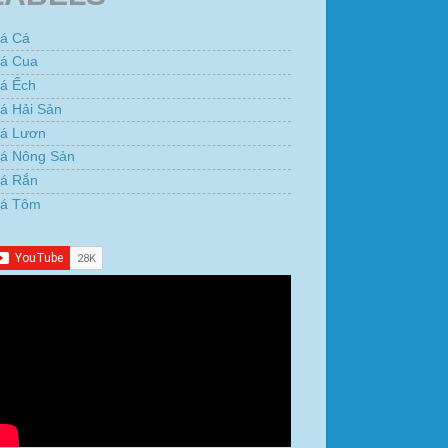
iá Cá
iá Cua
iá Ếch
á Hải Sản
iá Lươn
iá Nông Sản
iá Rắn
iá Tôm