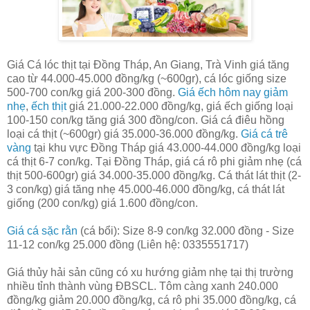
Giá Cá lóc thịt tại Đồng Tháp, An Giang, Trà Vinh giá tăng
cao từ 44.000-45.000 đồng/kg (~600gr), cá lóc giống size
500-700 con/kg giá 200-300 đồng.
Giá ếch hôm nay giảm
nhẹ
,
ếch thịt
giá 21.000-22.000 đồng/kg, giá ếch giống loại
100-150 con/kg tăng giá 300 đồng/con. Giá cá điêu hồng
loại cá thịt (~600gr) giá 35.000-36.000 đồng/kg.
Giá cá trê
vàng
tại khu vực Đồng Tháp giá 43.000-44.000 đồng/kg loại
cá thịt 6-7 con/kg. Tại Đồng Tháp, giá cá rô phi giảm nhẹ (cá
thịt 500-600gr) giá 34.000-35.000 đồng/kg. Cá thát lát thịt (2-
3 con/kg) giá tăng nhẹ 45.000-46.000 đồng/kg, cá thát lát
giống (200 con/kg) giá 1.600 đồng/con.
Giá cá sặc rằn
(cá bổi): Size 8-9 con/kg 32.000 đồng - Size
11-12 con/kg 25.000 đồng (Liên hệ: 0335551717)
Giá thủy hải sản cũng có xu hướng giảm nhẹ tại thị trường
nhiều tỉnh thành vùng ĐBSCL. Tôm càng xanh 240.000
đồng/kg giảm 20.000 đồng/kg, cá rô phi 35.000 đồng/kg, cá