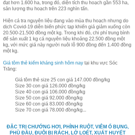
đạt hơn 1.600 ha, trong đó, diện tích thu hoạch gần 553 ha,
sản lượng thu hoạch trên 223 nghìn tấn.
Hiện cá tra nguyên liệu đang vào mùa thu hoạch nhưng do
dịch Covid-19 diễn biến phức tạp khiến giá giảm xuống còn
20.500-21.500 đồng một kg. Trong khi đó, chi phí trung bình
để sản xuất 1 kg cá nguyên liệu khoảng 22.500 đồng một
kg, với mức giá này người nuôi lỗ 900 đồng đến 1.400 đồng
một kg.
Giá tôm thẻ kiểm kháng sinh hôm nay
tại khu vực Sóc
Trăng:
Giá tôm thẻ size 25 con giá 147.000 đồng/kg
Size 30 con giá 126.000 đồng/kg
Size 40 con giá 106.000 đồng/kg
Size 50 con giá 92.000 đồng/kg
Size 60 con giá 83.000 đồng/kg
Size 70 con giá 78.000 đồng/kg...
ĐẶC TRỊ CHƯỚNG HƠI, PHÌNH RUỘT, VIÊM Ổ BỤNG,
PHÙ ĐẦU, ĐUÔI BỊ RÁCH, LỞ LOÉT, XUẤT HUYẾT