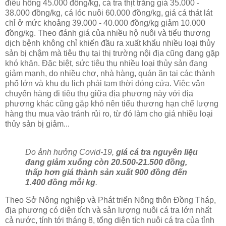
điêu hồng 45.000 đồng/kg, cá tra thịt trắng giá 35.000 -
38.000 đồng/kg, cá lóc nuôi 60.000 đồng/kg, giá cá thát lát
chỉ ở mức khoảng 39.000 - 40.000 đồng/kg giảm 10.000
đồng/kg. Theo đánh giá của nhiều hộ nuôi và tiểu thương
dịch bệnh không chỉ khiến đầu ra xuất khẩu nhiều loại thủy
sản bị chậm mà tiêu thụ tại thị trường nội địa cũng đang gặp
khó khăn. Ðặc biệt, sức tiêu thụ nhiều loại thủy sản đang
giảm mạnh, do nhiều chợ, nhà hàng, quán ăn tại các thành
phố lớn và khu du lịch phải tạm thời đóng cửa. Việc vận
chuyển hàng đi tiêu thụ giữa địa phương này với địa
phương khác cũng gặp khó nên tiểu thương hạn chế lượng
hàng thu mua vào tránh rủi ro, từ đó làm cho giá nhiều loại
thủy sản bị giảm...
Do ảnh hưởng Covid-19,
giá cá tra nguyên liệu
đang giảm xuống còn 20.500-21.500 đồng,
thấp hơn giá thành sản xuất 900 đồng đến
1.400 đồng mỗi kg
.
Theo Sở Nông nghiệp và Phát triển Nông thôn Đồng Tháp,
địa phương có diện tích và sản lượng nuôi cá tra lớn nhất
cả nước, tính tới tháng 8, tổng diện tích nuôi cá tra của tỉnh