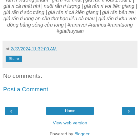
giá ri cá nhất nhì | nuôi rắn ri tượng | giá rắn ri voi tiền giang |
giá rắn ri sóc trăng | giá rắn ri cá kiên giang | giá rắn bến tre |
giá rắn ri long an cần thơ bạc liêu cà mau | giá rắn ri khu vực
đồng bằng sông cửu long | #ranrivoi #ranrica #ranrituong
#giathuysan
at
2/22/2024 11:32:00 AM
Share
No comments:
Post a Comment
‹
›
Home
View web version
Powered by
Blogger
.