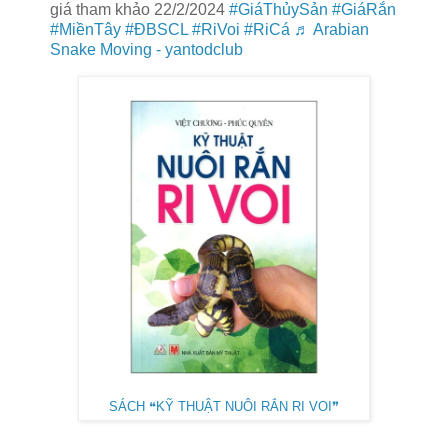
giá tham khảo 22/2/2024
#GiáThủySản
#GiáRắn
#MiềnTây
#ĐBSCL
#RiVoi
#RiCá
♬ Arabian
Snake Moving - yantodclub
SÁCH ❝KỸ THUẬT NUÔI RẮN RI VOI❞