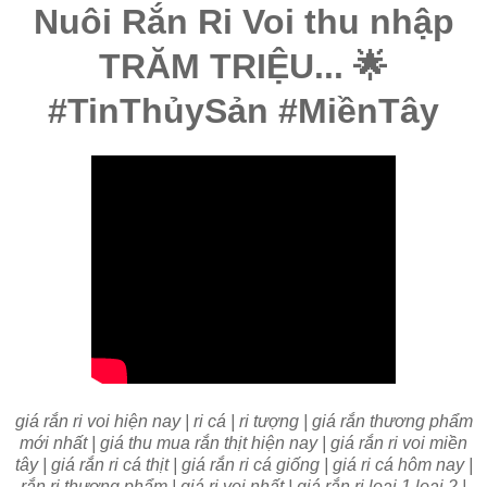
Nuôi Rắn Ri Voi thu nhập
TRĂM TRIỆU... 🌟
#TinThủySản #MiềnTây
giá rắn ri voi hiện nay | ri cá | ri tượng | giá rắn thương phẩm
mới nhất | giá thu mua rắn thịt hiện nay | giá rắn ri voi miền
tây | giá rắn ri cá thịt | giá rắn ri cá giống | giá ri cá hôm nay |
rắn ri thương phẩm | giá ri voi nhất | giá rắn ri loại 1 loại 2 |