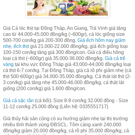
Giá Cá lóc thịt tại Đồng Tháp, An Giang, Trà Vinh giá tăng
cao từ 44.000-45.000 đồng/kg (~600gr), cá lóc giống size
500-700 con/kg giá 200-300 đồng.
Giá ếch hôm nay giảm
nhẹ
,
ếch thịt
giá 21.000-22.000 đồng/kg, giá ếch giống loại
100-150 con/kg tăng giá 300 đồng/con. Giá cá điêu hồng
loại cá thịt (~600gr) giá 35.000-36.000 đồng/kg.
Giá cá trê
vàng
tại khu vực Đồng Tháp giá 43.000-44.000 đồng/kg loại
cá thịt 6-7 con/kg. Tại Đồng Tháp, giá cá rô phi giảm nhẹ (cá
thịt 500-600gr) giá 34.000-35.000 đồng/kg. Cá thát lát thịt (2-
3 con/kg) giá tăng nhẹ 45.000-46.000 đồng/kg, cá thát lát
giống (200 con/kg) giá 1.600 đồng/con.
Giá cá sặc rằn
(cá bổi): Size 8-9 con/kg 32.000 đồng - Size
11-12 con/kg 25.000 đồng (Liên hệ: 0335551717)
Giá thủy hải sản cũng có xu hướng giảm nhẹ tại thị trường
nhiều tỉnh thành vùng ĐBSCL. Tôm càng xanh 240.000
đồng/kg giảm 20.000 đồng/kg, cá rô phi 35.000 đồng/kg, cá