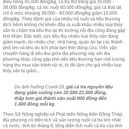
điêu hồng 45.000 đồng/kg, cá tra thịt trắng giá 35.000 -
38.000 đồng/kg, cá lóc nuôi 60.000 đồng/kg, giá cá thát lát
chỉ ở mức khoảng 39.000 - 40.000 đồng/kg giảm 10.000
đồng/kg. Theo đánh giá của nhiều hộ nuôi và tiểu thương
dịch bệnh không chỉ khiến đầu ra xuất khẩu nhiều loại thủy
sản bị chậm mà tiêu thụ tại thị trường nội địa cũng đang gặp
khó khăn. Ðặc biệt, sức tiêu thụ nhiều loại thủy sản đang
giảm mạnh, do nhiều chợ, nhà hàng, quán ăn tại các thành
phố lớn và khu du lịch phải tạm thời đóng cửa. Việc vận
chuyển hàng đi tiêu thụ giữa địa phương này với địa
phương khác cũng gặp khó nên tiểu thương hạn chế lượng
hàng thu mua vào tránh rủi ro, từ đó làm cho giá nhiều loại
thủy sản bị giảm...
Do ảnh hưởng Covid-19,
giá cá tra nguyên liệu
đang giảm xuống còn 20.500-21.500 đồng,
thấp hơn giá thành sản xuất 900 đồng đến
1.400 đồng mỗi kg
.
Theo Sở Nông nghiệp và Phát triển Nông thôn Đồng Tháp,
địa phương có diện tích và sản lượng nuôi cá tra lớn nhất
cả nước, tính tới tháng 8, tổng diện tích nuôi cá tra của tỉnh