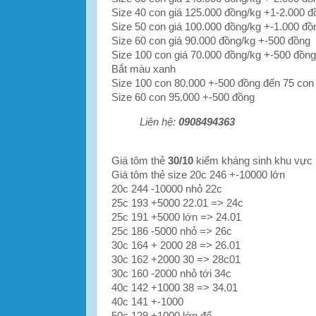
Size 40 con giá 125.000 đồng/kg +1-2.000 đ
Size 50 con giá 100.000 đồng/kg +-1.000 đồ
Size 60 con giá 90.000 đồng/kg +-500 đồng
Size 100 con giá 70.000 đồng/kg +-500 đồn
Bắt màu xanh
Size 100 con 80.000 +-500 đồng đến 75 con
Size 60 con 95.000 +-500 đồng
Liên hệ:
0908494363
Giá tôm thẻ
30/10
kiểm kháng sinh khu vực
Giá tôm thẻ size 20c 246 +-10000 lớn
20c 244 -10000 nhỏ 22c
25c 193 +5000 22.01 => 24c
25c 191 +5000 lớn => 24.01
25c 186 -5000 nhỏ => 26c
30c 164 + 2000 28 => 26.01
30c 162 +2000 30 => 28c01
30c 160 -2000 nhỏ tới 34c
40c 142 +1000 38 => 34.01
40c 141 +-1000
50c 129 +1000 lớn để