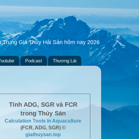
ền Trung Giá Thủy Hải Sản hôm nay 2026
Youtube
Podcast
Thương Lái
Tính ADG, SGR và FCR
trong Thủy Sản
Calculation Tools in Aquaculture
(FCR, ADG, SGR) ©
giathuysan.top