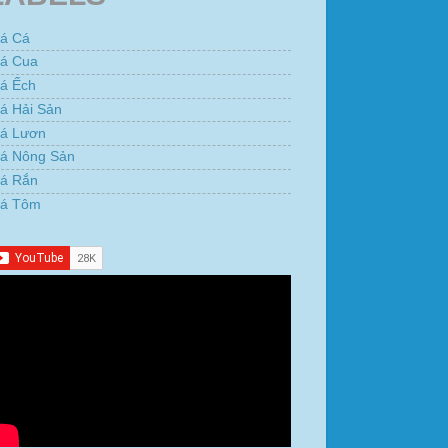
iá Cá
iá Cua
iá Ếch
á Hải Sản
iá Lươn
iá Nông Sản
iá Rắn
iá Tôm