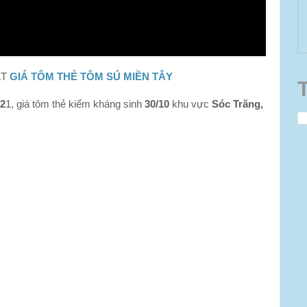
ẬT
GIÁ TÔM THẺ TÔM SÚ MIỀN TÂY
02
1, giá tôm thẻ kiểm kháng sinh
30/10
khu vực
Sóc Trăng,