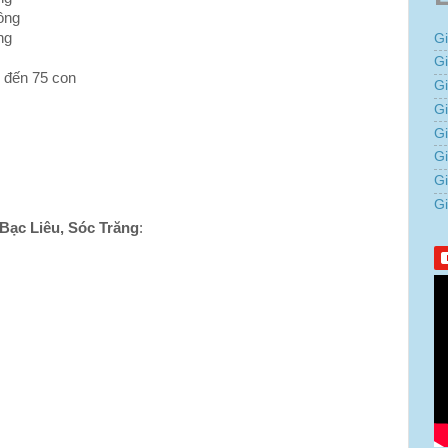
ồng
ng
G
G
g đến 75 con
G
Gi
G
G
G
G
Bạc Liêu, Sóc Trăng
: