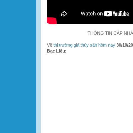
THÔNG TIN CẬP NH
Về
thị trường giá thủy sản hôm nay
30/10/2
Bạc Liêu
: