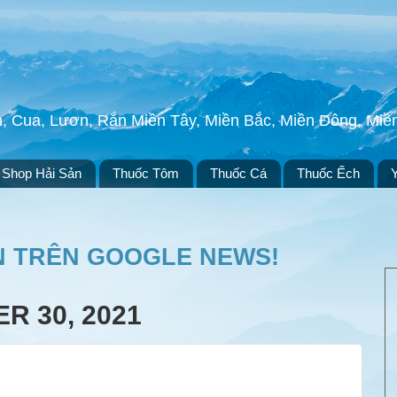
h, Cua, Lươn, Rắn Miền Tây, Miền Bắc, Miền Đông, Mi
Shop Hải Sản
Thuốc Tôm
Thuốc Cá
Thuốc Ếch
N TRÊN GOOGLE NEWS!
R 30, 2021
)