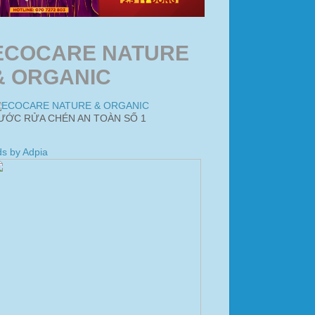
ECOCARE NATURE
& ORGANIC
ƯỚC RỬA CHÉN AN TOÀN SỐ 1
s by Adpia