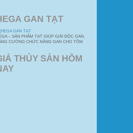
HEGA GAN TẠT
EGA – SẢN PHẨM TẠT GIÚP GIẢI ĐỘC GAN,
ĂNG CƯỜNG CHỨC NĂNG GAN CHO TÔM
GIÁ THỦY SẢN HÔM
NAY