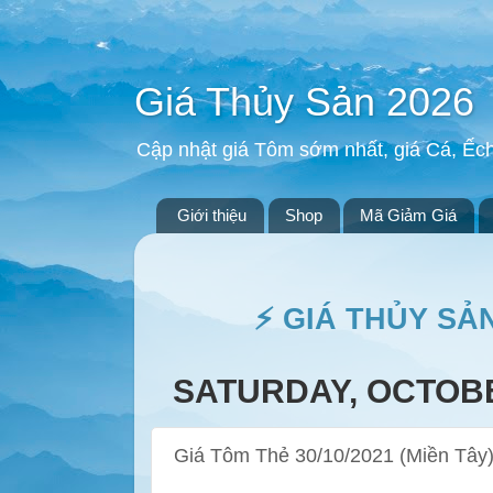
Giá Thủy Sản 2026
Cập nhật giá Tôm sớm nhất, giá Cá, Ếc
Giới thiệu
Shop
Mã Giảm Giá
⚡ GIÁ THỦY SẢ
SATURDAY, OCTOBE
Giá Tôm Thẻ 30/10/2021 (Miền Tây