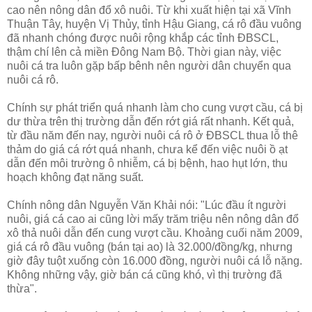
cao nên nông dân đổ xô nuôi. Từ khi xuất hiện tại xã Vĩnh
Thuận Tây, huyện Vị Thủy, tỉnh Hậu Giang, cá rô đầu vuông
đã nhanh chóng được nuôi rộng khắp các tỉnh ĐBSCL,
thậm chí lên cả miền Đông Nam Bộ. Thời gian này, việc
nuôi cá tra luôn gặp bấp bênh nên người dân chuyển qua
nuôi cá rô.
Chính sự phát triển quá nhanh làm cho cung vượt cầu, cá bị
dư thừa trên thị trường dẫn đến rớt giá rất nhanh. Kết quả,
từ đầu năm đến nay, người nuôi cá rô ở ĐBSCL thua lỗ thê
thảm do giá cá rớt quá nhanh, chưa kể đến việc nuôi ồ ạt
dẫn đến môi trường ô nhiễm, cá bị bệnh, hao hụt lớn, thu
hoạch không đạt năng suất.
Chính nông dân Nguyễn Văn Khải nói: "Lúc đầu ít người
nuôi, giá cá cao ai cũng lời mấy trăm triệu nên nông dân đổ
xô thả nuôi dẫn đến cung vượt cầu. Khoảng cuối năm 2009,
giá cá rô đầu vuông (bán tại ao) là 32.000/đồng/kg, nhưng
giờ đây tuột xuống còn 16.000 đồng, người nuôi cá lỗ nặng.
Không những vậy, giờ bán cá cũng khó, vì thị trường đã
thừa".