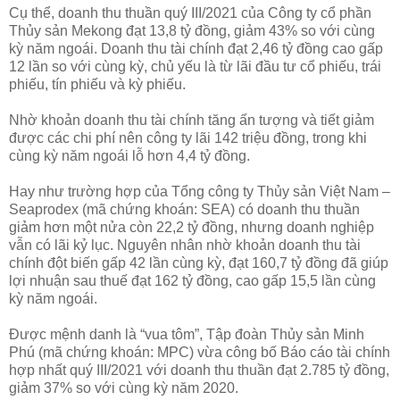
Cụ thể, doanh thu thuần quý III/2021 của Công ty cổ phần
Thủy sản Mekong đạt 13,8 tỷ đồng, giảm 43% so với cùng
kỳ năm ngoái. Doanh thu tài chính đạt 2,46 tỷ đồng cao gấp
12 lần so với cùng kỳ, chủ yếu là từ lãi đầu tư cổ phiếu, trái
phiếu, tín phiếu và kỳ phiếu.
Nhờ khoản doanh thu tài chính tăng ấn tượng và tiết giảm
được các chi phí nên công ty lãi 142 triệu đồng, trong khi
cùng kỳ năm ngoái lỗ hơn 4,4 tỷ đồng.
Hay như trường hợp của Tổng công ty Thủy sản Việt Nam –
Seaprodex (mã chứng khoán: SEA) có doanh thu thuần
giảm hơn một nửa còn 22,2 tỷ đồng, nhưng doanh nghiệp
vẫn có lãi kỷ lục. Nguyên nhân nhờ khoản doanh thu tài
chính đột biến gấp 42 lần cùng kỳ, đạt 160,7 tỷ đồng đã giúp
lợi nhuận sau thuế đạt 162 tỷ đồng, cao gấp 15,5 lần cùng
kỳ năm ngoái.
Được mệnh danh là “vua tôm”, Tập đoàn Thủy sản Minh
Phú (mã chứng khoán: MPC) vừa công bố Báo cáo tài chính
hợp nhất quý III/2021 với doanh thu thuần đạt 2.785 tỷ đồng,
giảm 37% so với cùng kỳ năm 2020.