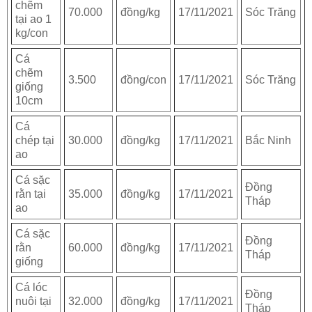
chẽm
70.000
đồng/kg
17/11/2021
Sóc Trăng
tại ao 1
kg/con
Cá
chẽm
3.500
đồng/con
17/11/2021
Sóc Trăng
giống
10cm
Cá
chép tại
30.000
đồng/kg
17/11/2021
Bắc Ninh
ao
Cá sặc
Đồng
rằn tại
35.000
đồng/kg
17/11/2021
Tháp
ao
Cá sặc
Đồng
rằn
60.000
đồng/kg
17/11/2021
Tháp
giống
Cá lóc
Đồng
nuôi tại
32.000
đồng/kg
17/11/2021
Tháp