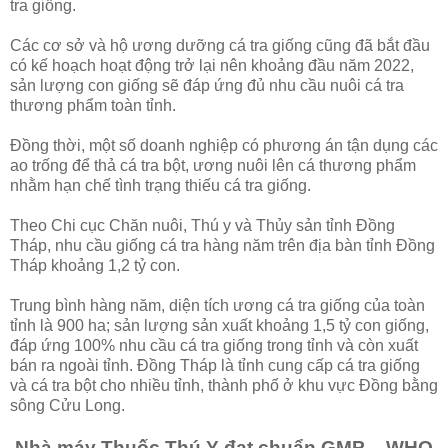
tra giống.
Các cơ sở và hộ ương dưỡng cá tra giống cũng đã bắt đầu
có kế hoạch hoạt động trở lại nên khoảng đầu năm 2022,
sản lượng con giống sẽ đáp ứng đủ nhu cầu nuôi cá tra
thương phẩm toàn tỉnh.
Đồng thời, một số doanh nghiệp có phương án tận dụng các
ao trống để thả cá tra bột, ương nuôi lên cá thương phẩm
nhằm hạn chế tình trạng thiếu cá tra giống.
Theo Chi cục Chăn nuôi, Thú y và Thủy sản tỉnh Đồng
Tháp, nhu cầu giống cá tra hàng năm trên địa bàn tỉnh Đồng
Tháp khoảng 1,2 tỷ con.
Trung bình hàng năm, diện tích ương cá tra giống của toàn
tỉnh là 900 ha; sản lượng sản xuất khoảng 1,5 tỷ con giống,
đáp ứng 100% nhu cầu cá tra giống trong tỉnh và còn xuất
bán ra ngoài tỉnh. Đồng Tháp là tỉnh cung cấp cá tra giống
và cá tra bột cho nhiều tỉnh, thành phố ở khu vực Đồng bằng
sông Cửu Long.
Nhà máy Thuốc Thú Y đạt chuẩn GMP – WHO