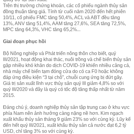
Trên thị trường chứng khoán, các cổ phiếu ngành thủy sản
đồng thuận tăng giá. Tính từ cuối năm 2020 đến hết phiên
10/11, cổ phiếu FMC tăng 50,4%, ACL và ABT đều tăng
13%, ANV tăng 51,4%, AAM tăng 27,6%, SEA tăng 72,5%,
MPC tăng 64,3%, VHC tăng 65,2%...
Giai đoạn phục hồi
Bộ Nông nghiệp và Phát triển nông thôn cho biết, quý
III/2021, hoạt động khai thác, nuôi trồng và chế biến thủy sản
gặp nhiều khó khăn do dịch COVID-19 khiến nhiều cảng cá,
nhà máy chế biến tạm đóng cửa do có ca F0 hoặc không
đáp ứng điều kiện “3 tại chỗ”, chuỗi cung ứng bị đứt gãy.
Giá trị sản xuất lĩnh vực thủy sản quý III giảm 4,8% so với
quý III/2020 và đây là quý có tốc độ tăng thấp nhất từ năm
2015.
Đáng chú ý, doanh nghiệp thủy sản tập trung cao ở khu vực
phía Nam nên ảnh hưởng càng nặng nề hơn. Kim ngạch
xuất khẩu thủy sản tháng 9 giảm 23% so với cùng kỳ. Lũy kế
đến hết quý III/2021, xuất khẩu thủy sản cả nước đạt 6,2 tỷ
USD, chỉ tăng 3% so với cùng kỳ.