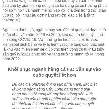
giá cá tra và giá tôm đã có tín hiệu tạo đáy và dần hồi phục
sau chu kỳ giảm; trong đó, giá cá tra đang có xu hướng phục
hồi sớm hơn và mạnh mẽ hơn so với giá tôm trong thời gian
vừa rồi bởi nhu cầu đơn hàng rất lớn, đặc biệt là từ thị
trường Mỹ.
Agriseco đánh giá, ngành thủy sản đã trải qua giai đoạn khó
khăn nhất vào năm 2019 và 2020, kéo dài tới hết quý III bởi
làn sóng COVID-19. Với những tín hiệu tích cực từ việc
kiểm soát dịch bệnh và tỷ lệ tiêm vaccine tăng cao, đặc biệt
là khu vực miền Nam sẽ giúp cho triển vọng xuất khẩu thủy
sản quý IV/2021 phục hồi và tăng trưởng mạnh trở lại trong
năm 2022.
Khôi phục ngành hàng cá tra: Cần sự vào
cuộc quyết liệt hơn
Dù các địa phương ở khu vực phía Nam, đặc biệt
là Đồng bằng sông Cửu Long đang trong giai
đoạn phục hồi song tới nay hoạt động sản xuất,
xuất khẩu của doanh nghiệp cá tra vẫn đang gặp
rất nhiều khó khăn và cần có sự vào cuộc quyết
liệt hơn của các ngành, địa phương.