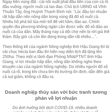
Ngay trên vùng đất - cái nôi xuất phát đầu tiên của con cá rô
đầu vuông, người nuôi cá lao đao. Chủ tịch UBND xã Vĩnh
Thuận Tây, ông Huỳnh Thanh Bình nói: "Lúc đầu lợi nhuận
rất hấp dẫn nên nông dân trong vùng đã đổ xô nuôi cá.
Nhiều hộ phá bỏ lúa mới trổ để vét hầm, đào ao. Chính
quyền địa phương không ngăn cản được việc đổ xô đào ao
nuôi cá của dân. Mấy tháng nay cá dội chợ nên bị rớt giá thê
thảm. Bây giờ cá còn tồn đọng trong dân rất nhiều…".
Theo thống kê của ngành Nông nghiệp tỉnh Hậu Giang thì từ
vài chục hécta ban đầu thì hiện nay diện tích đã tăng lên
250ha. Theo một vị lãnh đạo Phòng NN&PTNT tỉnh Hậu
Giang, vì lợi nhuận hấp dẫn, nông dân không nghe theo
khuyến cáo của ngành Nông nghiệp. Do nhiều người đổ xô
nuôi cá rô, trong khi chưa tìm thị trường ổn định, dẫn đến giá
cả sụt giảm, không có đầu ra.
Doanh nghiệp thủy sản với bức tranh tương
phản về lợi nhuận
Do ảnh hưởng bởi dịch COVID-19, nhiều doanh