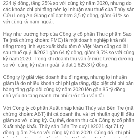
224 tỷ đồng, tăng 25% so với cùng kỳ năm 2020, nhưng do
các khoản chi phí tăng nên lợi nhuận sau thuế của Thủy sản
Cửu Long An Giang chỉ đạt hơn 3,5 tỷ đồng, giảm 61% so
với cùng kỳ năm ngoái.
Hay như trường hợp của Công ty cổ phần Thực phẩm Sao
Ta (mã chứng khoán: FMC) là một doanh nghiệp khá nổi
tiếng trong lĩnh vực xuất khẩu tôm ở Việt Nam cũng có lãi
sau thuế quý III/2021 gần 64 tỷ đồng, giảm 9,5% so với cùng
kỳ năm 2020. Trong khi doanh thu vẫn ở mức tương đương
so với cùng kỳ năm ngoái là đạt 1.625,3 tỷ đồng.
Công ty lý giải việc doanh thu đi ngang, nhưng lợi nhuận
giảm là do nhiều khoản chi phí gia tăng, đặc biệt chi phí bán
hàng tăng gấp đôi cùng kỳ năm 2020 lên gần 85 tỷ đồng,
chủ yếu do tăng mạnh chi phí cước tàu vận tải.
Với Công ty cổ phần Xuất nhập khẩu Thủy sản Bến Tre (mã
chứng khoán: ABT) thì cả doanh thu và lợi nhuận quý III đều
giảm so với cùng kỳ. Cụ thể, doanh thu của Công ty cổ phần
Xuất nhập khẩu Thủy sản Bến Tre quý III/2021 đạt 71 tỷ
đồng, giảm 7% so với cùng kỳ năm 2020. Cùng đó, chi phí