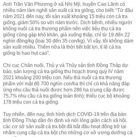
Anh Trần Văn Phương ở xã Nhị Mỹ, huyện Cao Lãnh có
nhiều năm làm nghề sản xuất cá tra giống, cho biết: “Từ đầu
năm 2021 đến nay, tôi sản xuất khoảng 15 triệu con cá tra
giống, giảm 50% so với năm trước. Dịch bệnh, nhiều người
không nuôi cá tra thương phẩm nên việc tiêu thụ cá tra
giống cũng gặp khó khăn, giá xuống thấp, chỉ từ 19 đến 22
nghìn đồng/kg (loại 30 đến 35 con/kg). Vì vậy, tôi không dám
sản xuất nhiều. Thêm nữa là thời tiết bất lợi, tỉ lệ cá tra
giống bị hao hụt cao”.
Chi cục Chăn nuôi, Thú y và Thủy sản tỉnh Đồng Tháp dự
báo, sản lượng cá tra giống thu hoạch trong quý IV năm
2021 khoảng 200 triệu con. Nếu thả nuôi cá tra thương
phẩm với mật độ 700 nghìn con/ha thì chỉ có khả năng đáp
ứng nhu cầu thả nuôi được hơn 286 ha (cung cấp được
75,7% nhu cầu cá tra giống toàn tỉnh); thiếu cục bộ khoảng
178 triệu con cá tra giống.
Tuy nhiên, đến nay, tình hình dịch COVID-19 trên địa bàn
tỉnh Đồng Tháp dần ổn định và nới lỏng giãn cách xã hội,
các cơ sở sản xuất cá tra bột đã bắt đầu hoạt động trở lại
nhằm cung cấp cá tra bột cho những cơ sở ương dưỡng cá