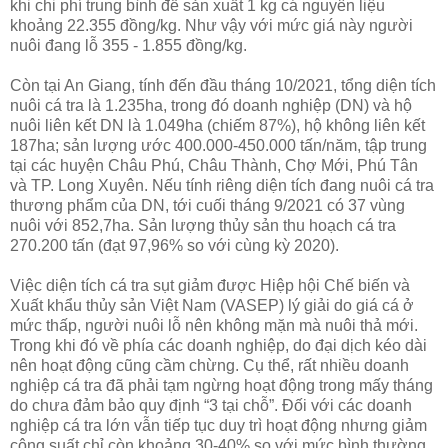
khi chi phí trung bình để sản xuất 1 kg cá nguyên liệu
khoảng 22.355 đồng/kg. Như vậy với mức giá này người
nuôi đang lỗ 355 - 1.855 đồng/kg.
Còn tại An Giang, tính đến đầu tháng 10/2021, tổng diện tích
nuôi cá tra là 1.235ha, trong đó doanh nghiệp (DN) và hộ
nuôi liên kết DN là 1.049ha (chiếm 87%), hộ không liên kết
187ha; sản lượng ước 400.000-450.000 tấn/năm, tập trung
tại các huyện Châu Phú, Châu Thành, Chợ Mới, Phú Tân
và TP. Long Xuyên. Nếu tính riêng diện tích đang nuôi cá tra
thương phẩm của DN, tới cuối tháng 9/2021 có 37 vùng
nuôi với 852,7ha. Sản lượng thủy sản thu hoạch cá tra
270.200 tấn (đạt 97,96% so với cùng kỳ 2020).
Việc diện tích cá tra sụt giảm được Hiệp hội Chế biến và
Xuất khẩu thủy sản Việt Nam (VASEP) lý giải do giá cá ở
mức thấp, người nuôi lỗ nên không mặn mà nuôi thả mới.
Trong khi đó về phía các doanh nghiệp, do đại dịch kéo dài
nên hoạt động cũng cầm chừng. Cụ thể, rất nhiều doanh
nghiệp cá tra đã phải tạm ngừng hoạt động trong mấy tháng
do chưa đảm bảo quy định “3 tại chỗ”. Đối với các doanh
nghiệp cá tra lớn vẫn tiếp tục duy trì hoạt động nhưng giảm
công suất chỉ còn khoảng 30-40% so với mức bình thường.