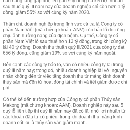
bán hàng tăng gấp đôi, lên gần 9 tỷ đồng đã kéo lợi nhuận
sau thuế quý III năm nay của doanh nghiệp chỉ còn hơn 1 tỷ
đồng, giảm 55% so với cùng kỳ năm 2020.
Thậm chí, doanh nghiệp trong lĩnh vực cá tra là Công ty cổ
phần Nam Việt (mã chứng khoán: ANV) còn báo lỗ do cũng
chịu ảnh hưởng nặng của dịch bệnh. Cụ thể, Công ty cổ
phần Nam Việt lỗ sau thuế hơn 13 tỷ đồng, trong khi cùng kỳ
lãi 40 tỷ đồng. Doanh thu thuần quý III/2021 của công ty đạt
656 tỷ đồng, cũng giảm 19% so với cùng kỳ năm ngoái.
Bên cạnh các công ty báo lỗ, vẫn có nhiều công ty lãi trong
quý III năm nay; trong đó, nhiều doanh nghiệp lãi với nguyên
nhân không đến từ việc tăng doanh thu từ mảng kinh doanh
thủy sản mà đến từ hoạt động tài chính và tiết giảm được chi
phí.
Có thể kể đến trường hợp của Công ty cổ phần Thủy sản
Mekong (mã chứng khoán: AAM). Doanh nghiệp này sau 5
quý lỗ liên tiếp thì quý III năm nay đã có lãi nhờ lợi nhuận từ
các khoản đầu tư cổ phiếu, trong khi doanh thu mảng kinh
doanh cốt lõi là thủy sản vẫn giảm mạnh.