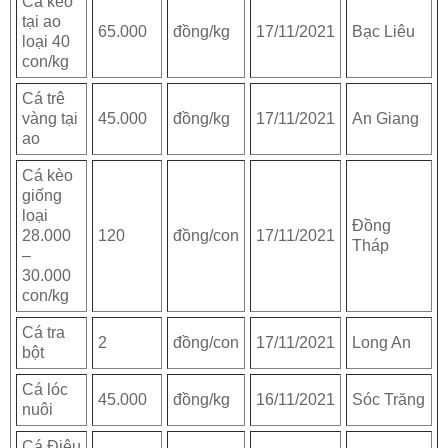
Cá kèo
tại ao
65.000
đồng/kg
17/11/2021
Bạc Liêu
loại 40
con/kg
Cá trê
vàng tại
45.000
đồng/kg
17/11/2021
An Giang
ao
Cá kèo
giống
loại
Đồng
28.000
120
đồng/con
17/11/2021
Tháp
–
30.000
con/kg
Cá tra
2
đồng/con
17/11/2021
Long An
bột
Cá lóc
45.000
đồng/kg
16/11/2021
Sóc Trăng
nuôi
Cá Điêu