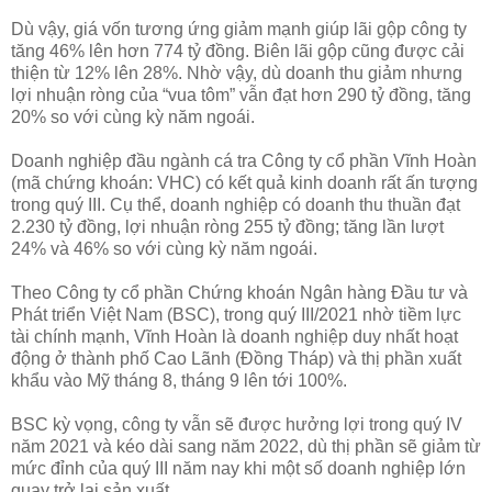
Dù vậy, giá vốn tương ứng giảm mạnh giúp lãi gộp công ty
tăng 46% lên hơn 774 tỷ đồng. Biên lãi gộp cũng được cải
thiện từ 12% lên 28%. Nhờ vậy, dù doanh thu giảm nhưng
lợi nhuận ròng của “vua tôm” vẫn đạt hơn 290 tỷ đồng, tăng
20% so với cùng kỳ năm ngoái.
Doanh nghiệp đầu ngành cá tra Công ty cổ phần Vĩnh Hoàn
(mã chứng khoán: VHC) có kết quả kinh doanh rất ấn tượng
trong quý III. Cụ thể, doanh nghiệp có doanh thu thuần đạt
2.230 tỷ đồng, lợi nhuận ròng 255 tỷ đồng; tăng lần lượt
24% và 46% so với cùng kỳ năm ngoái.
Theo Công ty cổ phần Chứng khoán Ngân hàng Đầu tư và
Phát triển Việt Nam (BSC), trong quý III/2021 nhờ tiềm lực
tài chính mạnh, Vĩnh Hoàn là doanh nghiệp duy nhất hoạt
động ở thành phố Cao Lãnh (Đồng Tháp) và thị phần xuất
khẩu vào Mỹ tháng 8, tháng 9 lên tới 100%.
BSC kỳ vọng, công ty vẫn sẽ được hưởng lợi trong quý IV
năm 2021 và kéo dài sang năm 2022, dù thị phần sẽ giảm từ
mức đỉnh của quý III năm nay khi một số doanh nghiệp lớn
quay trở lại sản xuất.