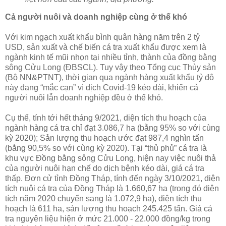
Cả người nuôi và doanh nghiệp cùng ở thế khó
Với kim ngạch xuất khẩu bình quân hàng năm trên 2 tỷ
USD, sản xuất và chế biến cá tra xuất khẩu được xem là
ngành kinh tế mũi nhọn tại nhiều tỉnh, thành của đồng bằng
sông Cửu Long (ĐBSCL). Tuy vậy theo Tổng cục Thủy sản
(Bộ NN&PTNT), thời gian qua ngành hàng xuất khẩu tỷ đô
này đang “mắc cạn” vì dịch Covid-19 kéo dài, khiến cả
người nuôi lẫn doanh nghiệp đều ở thế khó.
Cụ thể, tính tới hết tháng 9/2021, diện tích thu hoạch của
ngành hàng cá tra chỉ đạt 3.086,7 ha (bằng 95% so với cùng
kỳ 2020); Sản lượng thu hoạch ước đạt 987,4 nghìn tấn
(bằng 90,5% so với cùng kỳ 2020). Tại “thủ phủ” cá tra là
khu vực Đồng bằng sông Cửu Long, hiện nay việc nuôi thả
của người nuôi hạn chế do dịch bệnh kéo dài, giá cá tra
thấp. Đơn cử tỉnh Đồng Tháp, tính đến ngày 3/10/2021, diện
tích nuôi cá tra của Đồng Tháp là 1.660,67 ha (trong đó diện
tích năm 2020 chuyển sang là 1.072,9 ha), diện tích thu
hoạch là 611 ha, sản lượng thu hoạch 245.425 tấn. Giá cá
tra nguyên liệu hiện ở mức 21.000 - 22.000 đồng/kg trong