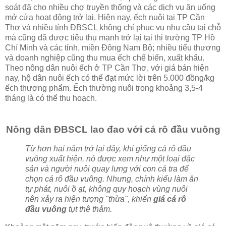
soát đã cho nhiều chợ truyền thống và các dịch vụ ăn uống
mở cửa hoạt động trở lại. Hiện nay, ếch nuôi tại TP Cần
Thơ và nhiều tỉnh ÐBSCL không chỉ phục vụ nhu cầu tại chỗ
mà cũng đã được tiêu thụ mạnh trở lại tại thị trường TP Hồ
Chí Minh và các tỉnh, miền Ðông Nam Bộ; nhiều tiểu thương
và doanh nghiệp cũng thu mua ếch chế biến, xuất khẩu.
Theo nông dân nuôi ếch ở TP Cần Thơ, với giá bán hiện
nay, hộ dân nuôi ếch có thể đạt mức lời trên 5.000 đồng/kg
ếch thương phẩm. Ếch thường nuôi trong khoảng 3,5-4
tháng là có thể thu hoạch.
Nông dân ĐBSCL lao đao với cá rô đầu vuông
Từ hơn hai năm trở lại đây, khi giống cá rô đầu
vuông xuất hiện, nó được xem như một loại đặc
sản và người nuôi quay lưng với con cá tra để
chọn cá rô đầu vuông. Nhưng, chính kiểu làm ăn
tự phát, nuôi ồ ạt, không quy hoạch vùng nuôi
nên xảy ra hiện tượng "thừa", khiến
giá cá rô
đầu vuông
tụt thê thảm.