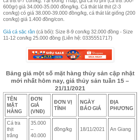
cá thịt 6-7 con/kg. Tại Đồng Tháp, giá cá rô phi (cá thịt 500-
600gr) giá 34.000-35.000 đồng/kg. Cá thát lát thịt (2-3
con/kg) có giá 38.000-39.000 đồng/kg, cá thát lát giống (200
con/kg) giá 1.400 đồng/con.
Giá cá sặc rằn
(cá bổi): Size 8-9 con/kg 32.000 đồng - Size
11-12 con/kg 25.000 đồng (Liên hệ: 0335551717)
Bảng giá một số mặt hàng thủy sản cập nhật
mới nhất hôm nay, giá thủy sản tuần 15 –
21/11/2021
TÊN
ĐƠN
ĐƠN VỊ
NGÀY
ĐỊA
MẶT
GIÁ
TÍNH
BÁO GIÁ
PHƯƠNG
HÀNG
(VNĐ)
Cá tra
35.000
thịt
–
đồng/kg
18/11/2021
An Giang
trắng
40.000