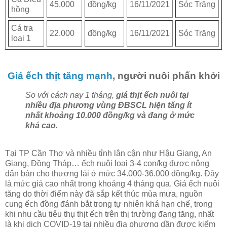
45.000
đồng/kg
16/11/2021
Sóc Trăng
hồng
Cá tra
22.000
đồng/kg
16/11/2021
Sóc Trăng
loại 1
Giá ếch thịt tăng mạnh
, người nuôi phấn khởi
So với cách nay 1 tháng,
giá thịt ếch nuôi tại
nhiều địa phương vùng ÐBSCL hiện tăng ít
nhất khoảng 10.000 đồng/kg và đang ở mức
khá cao
.
Tại TP Cần Thơ và nhiều tỉnh lân cận như Hậu Giang, An
Giang, Ðồng Tháp… ếch nuôi loại 3-4 con/kg được nông
dân bán cho thương lái ở mức 34.000-36.000 đồng/kg. Ðây
là mức giá cao nhất trong khoảng 4 tháng qua. Giá ếch nuôi
tăng do thời điểm này đã sắp kết thúc mùa mưa, nguồn
cung ếch đồng đánh bắt trong tự nhiên khá hạn chế, trong
khi nhu cầu tiêu thụ thịt ếch trên thị trường đang tăng, nhất
là khi dịch COVID-19 tại nhiều địa phương dần được kiểm