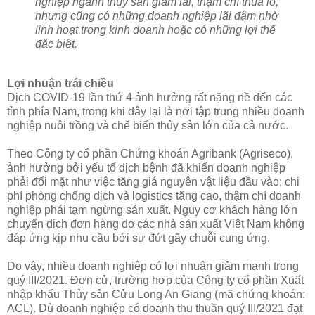
nghiệp ngành thủy sản giảm lãi, thậm chí thua lỗ,
nhưng cũng có những doanh nghiệp lãi đậm nhờ
linh hoạt trong kinh doanh hoặc có những lợi thế
đặc biệt.
Lợi nhuận trái chiều
Dịch COVID-19 lần thứ 4 ảnh hưởng rất nặng nề đến các
tỉnh phía Nam, trong khi đây lại là nơi tập trung nhiều doanh
nghiệp nuôi trồng và chế biến thủy sản lớn của cả nước.
Theo Công ty cổ phần Chứng khoán Agribank (Agriseco),
ảnh hưởng bởi yếu tố dịch bệnh đã khiến doanh nghiệp
phải đối mặt như việc tăng giá nguyên vật liệu đầu vào; chi
phí phòng chống dịch và logistics tăng cao, thậm chí doanh
nghiệp phải tạm ngừng sản xuất. Nguy cơ khách hàng lớn
chuyển dịch đơn hàng do các nhà sản xuất Việt Nam không
đáp ứng kịp nhu cầu bởi sự đứt gãy chuỗi cung ứng.
Do vậy, nhiều doanh nghiệp có lợi nhuận giảm mạnh trong
quý III/2021. Đơn cử, trường hợp của Công ty cổ phần Xuất
nhập khẩu Thủy sản Cửu Long An Giang (mã chứng khoán:
ACL). Dù doanh nghiệp có doanh thu thuần quý III/2021 đạt