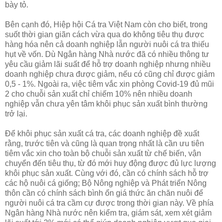
bày tỏ.
Bên cạnh đó, Hiệp hội Cá tra Việt Nam còn cho biết, trong
suốt thời gian giãn cách vừa qua do không tiêu thụ được
hàng hóa nên cả doanh nghiệp lẫn người nuôi cá tra thiếu
hụt về vốn. Dù Ngân hàng Nhà nước đã có nhiều thông tư
yêu cầu giảm lãi suất để hỗ trợ doanh nghiệp nhưng nhiều
doanh nghiệp chưa được giảm, nếu có cũng chỉ được giảm
0,5 - 1%. Ngoài ra, việc tiêm vắc xin phòng Covid-19 đủ mũi
2 cho chuỗi sản xuất chỉ chiếm 10% nên nhiều doanh
nghiệp vẫn chưa yên tâm khôi phục sản xuất bình thường
trở lại.
Để khôi phục sản xuất cá tra, các doanh nghiệp đề xuất
rằng, trước tiên và cũng là quan trọng nhất là cần ưu tiên
tiêm vắc xin cho toàn bộ chuỗi sản xuất từ chế biến, vận
chuyển đến tiêu thụ, từ đó mới huy động được đủ lực lượng
khôi phục sản xuất. Cùng với đó, cần có chính sách hỗ trợ
các hộ nuôi cá giống; Bộ Nông nghiệp và Phát triển Nông
thôn cần có chính sách bình ổn giá thức ăn chăn nuôi để
người nuôi cá tra cầm cự được trong thời gian này. Về phía
Ngân hàng Nhà nước nên kiểm tra, giám sát, xem xét giảm