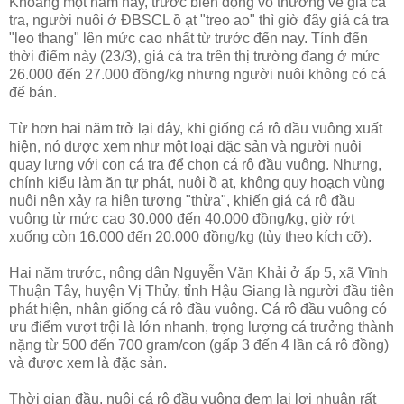
Khoảng một năm nay, trước biến động vô thường về giá cá
tra, người nuôi ở ĐBSCL ồ ạt "treo ao" thì giờ đây giá cá tra
"leo thang" lên mức cao nhất từ trước đến nay. Tính đến
thời điểm này (23/3), giá cá tra trên thị trường đang ở mức
26.000 đến 27.000 đồng/kg nhưng người nuôi không có cá
để bán.
Từ hơn hai năm trở lại đây, khi giống cá rô đầu vuông xuất
hiện, nó được xem như một loại đặc sản và người nuôi
quay lưng với con cá tra để chọn cá rô đầu vuông. Nhưng,
chính kiểu làm ăn tự phát, nuôi ồ ạt, không quy hoạch vùng
nuôi nên xảy ra hiện tượng "thừa", khiến giá cá rô đầu
vuông từ mức cao 30.000 đến 40.000 đồng/kg, giờ rớt
xuống còn 16.000 đến 20.000 đồng/kg (tùy theo kích cỡ).
Hai năm trước, nông dân Nguyễn Văn Khải ở ấp 5, xã Vĩnh
Thuận Tây, huyện Vị Thủy, tỉnh Hậu Giang là người đầu tiên
phát hiện, nhân giống cá rô đầu vuông. Cá rô đầu vuông có
ưu điểm vượt trội là lớn nhanh, trọng lượng cá trưởng thành
nặng từ 500 đến 700 gram/con (gấp 3 đến 4 lần cá rô đồng)
và được xem là đặc sản.
Thời gian đầu, nuôi cá rô đầu vuông đem lại lợi nhuận rất