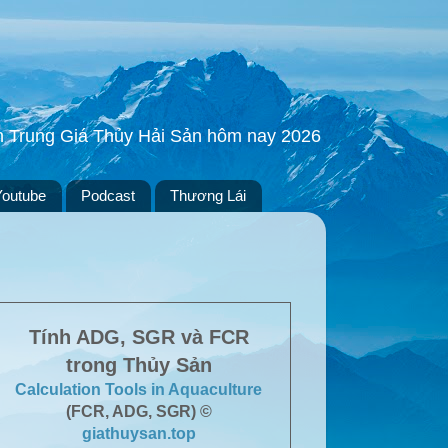
ền Trung Giá Thủy Hải Sản hôm nay 2026
Youtube
Podcast
Thương Lái
Tính ADG, SGR và FCR
trong Thủy Sản
Calculation Tools in Aquaculture
(FCR, ADG, SGR) ©
giathuysan.top