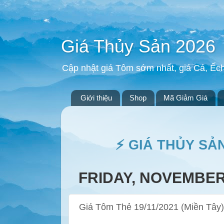
Giá Thủy Sản 2026
Cập nhật giá Tôm sớm nhất, giá Cá, Ếc
Giới thiệu
Shop
Mã Giảm Giá
⚡ GIÁ THỦY SẢ
FRIDAY, NOVEMBER 
Giá Tôm Thẻ 19/11/2021 (Miền Tây)