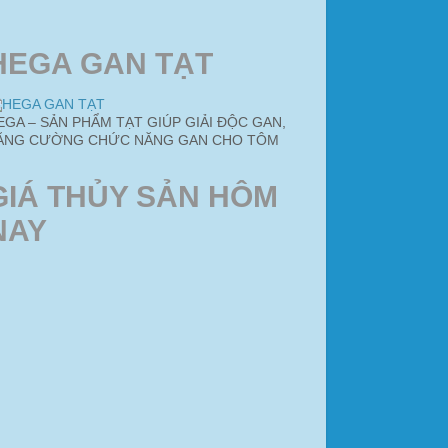
HEGA GAN TẠT
EGA – SẢN PHẨM TẠT GIÚP GIẢI ĐỘC GAN,
ĂNG CƯỜNG CHỨC NĂNG GAN CHO TÔM
GIÁ THỦY SẢN HÔM
NAY