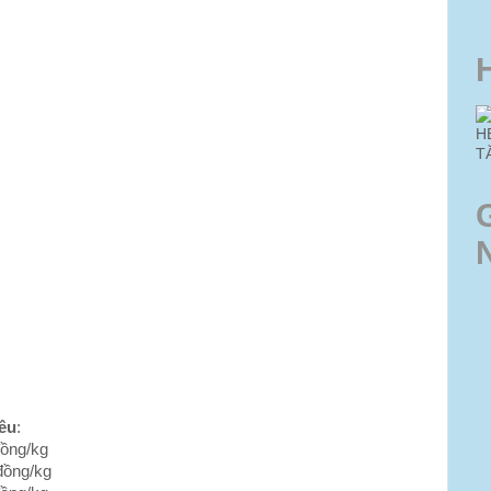
H
T
êu
:
đồng/kg
đồng/kg