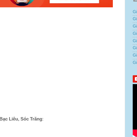
G
G
G
Gi
G
G
G
G
Bạc Liêu, Sóc Trăng
: