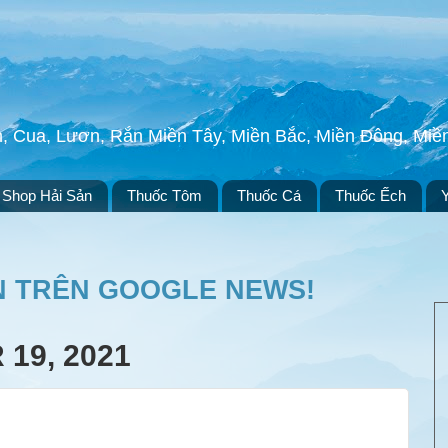
h, Cua, Lươn, Rắn Miền Tây, Miền Bắc, Miền Đông, Mi
Shop Hải Sản
Thuốc Tôm
Thuốc Cá
Thuốc Ếch
N TRÊN GOOGLE NEWS!
19, 2021