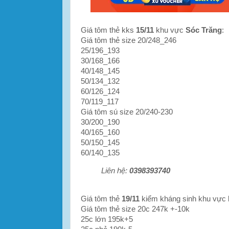
Giá tôm thẻ kks
15/11
khu vực
Sóc Trăng
:
Giá tôm thẻ size 20/248_246
25/196_193
30/168_166
40/148_145
50/134_132
60/126_124
70/119_117
Giá tôm sú size 20/240-230
30/200_190
40/165_160
50/150_145
60/140_135
Liên hệ:
0
398393740
Giá tôm thẻ
19/11
kiểm kháng sinh khu vực
Giá tôm thẻ size 20c 247k +-10k
25c lớn 195k+5