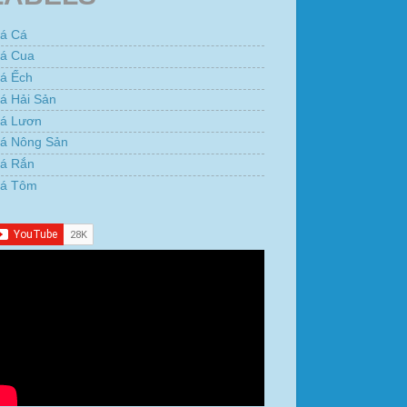
iá Cá
iá Cua
iá Ếch
á Hải Sản
iá Lươn
iá Nông Sản
iá Rắn
iá Tôm