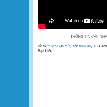
THÔNG TIN CẬP NH
Về
thị trường giá thủy sản hôm nay
19/11/2
Bạc Liêu
: