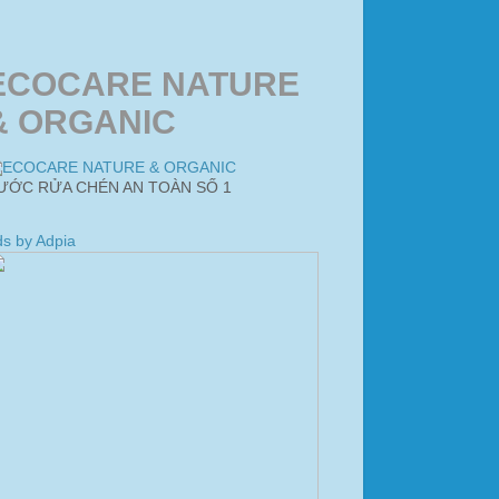
ECOCARE NATURE
& ORGANIC
ƯỚC RỬA CHÉN AN TOÀN SỐ 1
s by Adpia