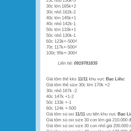
25c nhỏ 190k-5
30c lớn 165k+2
30c nhỏ 162k-2
40c lớn 145k+1
40c nhỏ 142k-1
50c lớn 133k+1
50c nhỏ 130k-1
60c 123k+-500₫
70c 117k+-500₫
100c 95k+-300₫
Liên hệ:
0919781835
Giá tôm thẻ kks
11/11
khu vực
Bạc Liêu:
Giá tôm thẻ size 30c lớn 170k +2
30c nhỏ 167k -2
40c 147k +1-2
50c 133k +-1
60c 124k +-500
Giá tôm sú oxi
11/11
ưu tiên khu vực
Bạc Li
Giá tôm sú oxi size 30 con lớn giá 210.000 
Giá tôm sú oxi size 30 con nhỏ giá 200.000 