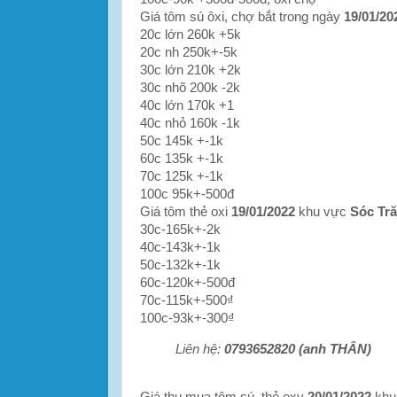
Giá tôm sú ôxi, chợ bắt trong ngày
19/01/20
20c lớn 260k +5k
20c nh 250k+-5k
30c lớn 210k +2k
30c nhõ 200k -2k
40c lớn 170k +1
40c nhỏ 160k -1k
50c 145k +-1k
60c 135k +-1k
70c 125k +-1k
100c 95k+-500đ
Giá tôm thẻ oxi
19/01/2022
khu vực
Sóc Tră
30c-165k+-2k
40c-143k+-1k
50c-132k+-1k
60c-120k+-500đ
70c-115k+-500₫
100c-93k+-300₫
Liên hệ:
0793652820 (anh THÂN)