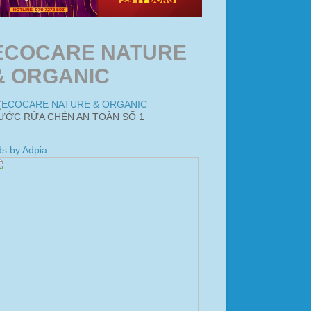
ECOCARE NATURE
& ORGANIC
ƯỚC RỬA CHÉN AN TOÀN SỐ 1
s by Adpia