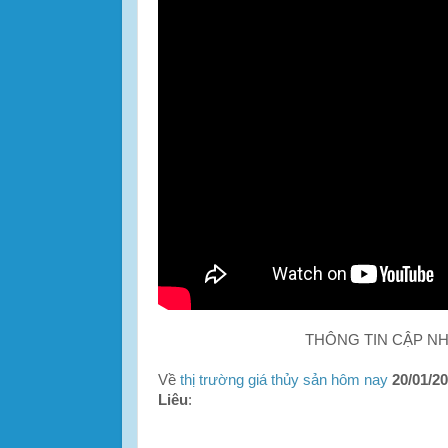
THÔNG TIN CẬP N
Về
thị trường giá thủy sản hôm nay
20/01/2
Liêu
: