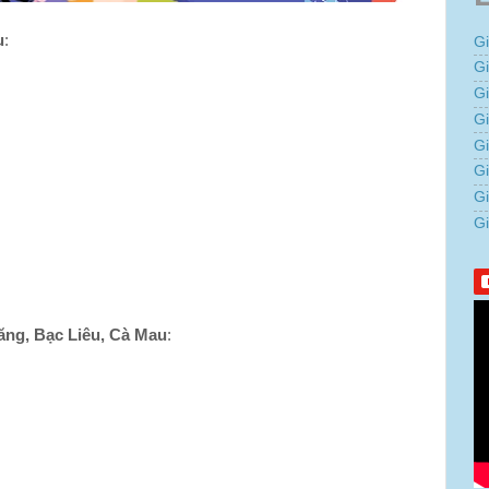
u
:
G
G
G
Gi
G
G
G
G
ăng, Bạc Liêu, Cà Mau
: