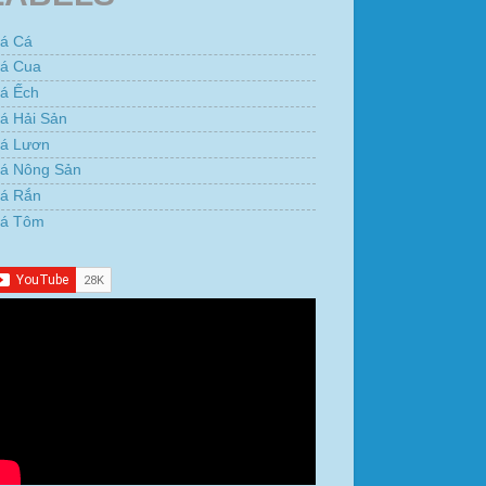
iá Cá
iá Cua
iá Ếch
á Hải Sản
iá Lươn
iá Nông Sản
iá Rắn
iá Tôm