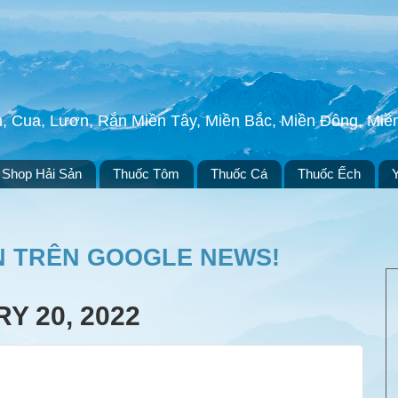
h, Cua, Lươn, Rắn Miền Tây, Miền Bắc, Miền Đông, Mi
Shop Hải Sản
Thuốc Tôm
Thuốc Cá
Thuốc Ếch
N TRÊN GOOGLE NEWS!
Y 20, 2022
)