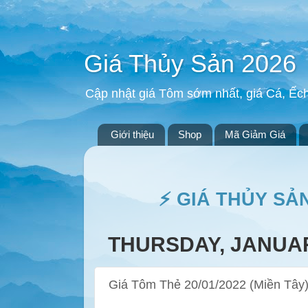
Giá Thủy Sản 2026
Cập nhật giá Tôm sớm nhất, giá Cá, Ếc
Giới thiệu
Shop
Mã Giảm Giá
⚡ GIÁ THỦY SẢ
THURSDAY, JANUAR
Giá Tôm Thẻ 20/01/2022 (Miền Tây