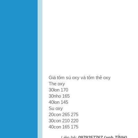
Giá tôm sú oxy và tôm thẻ oxy
The oxy
30lon 170
30nho 165
40lon 145
Su oxy
20con 265 275
30con 210 220
40con 165 175
Liên hệ:
0979257767 (anh TÍNH)