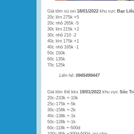
Giá tôm sú oxi
18/01/2022
khu vực
Bạc Liê
20c lớn 275k +5
20c nhỏ 265k -5
30c lớn 215k +2
30c nhỏ 210 -2
40c lớn 175k +1
40c nhỏ 165k -1
50c 150k
60c 135k
70c 125k
Liên hệ:
0945499447
Giá tôm thẻ kks
19/01/2022
khu vực
Sóc Tr
20c-233k +-10k
25c-175k +-5k
30c-158k +-2k
40c-138k +-1k
50c-128k +-1k
60c-118k +-500d
100c-90k +300d-500d, oxi chợ