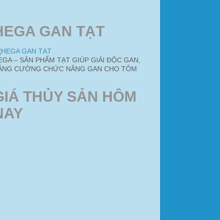
HEGA GAN TẠT
EGA – SẢN PHẨM TẠT GIÚP GIẢI ĐỘC GAN,
ĂNG CƯỜNG CHỨC NĂNG GAN CHO TÔM
GIÁ THỦY SẢN HÔM
NAY