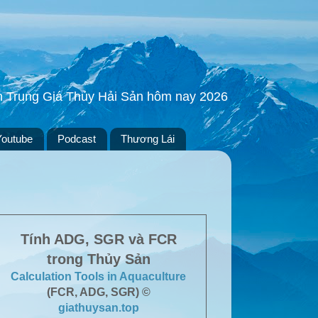
ền Trung Giá Thủy Hải Sản hôm nay 2026
Youtube
Podcast
Thương Lái
Tính ADG, SGR và FCR
trong Thủy Sản
Calculation Tools in Aquaculture
(FCR, ADG, SGR) ©
giathuysan.top