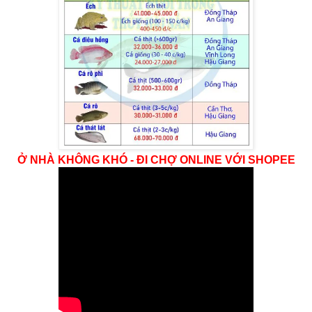
Ở NHÀ KHÔNG KHÓ - ĐI CHỢ ONLINE VỚI SHOPEE