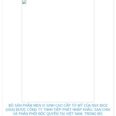
BỘ SẢN PHẨM MEN VI SINH CAO CẤP TỪ MỸ CỦA NSX BIOZ
(USA) ĐƯỢC CÔNG TY TNHH TIỆP PHÁT NHẬP KHẨU, SAN CHIA
VÀ PHÂN PHỐI ĐỘC QUYỀN TẠI VIỆT NAM. TRONG ĐÓ,