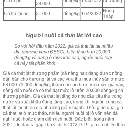
Cá rô phi
đồng/kg
13/4/2022
An Giang
38.000
Đồng
Cá tra tại ao
31.000
đồng/kg
11/4/2022
Tháp
Người nuôi cá thát lát lời cao
So với hồi đầu năm 2022, giá cá thát lát tại nhiều
địa phương vùng ÐBSCL hiện tăng hơn 20.000
đồng/kg và đang ở mức khá cao, người nuôi loại
cá này rất phấn khởi.
Giá cá thát lát thương phẩm (cá nàng hai) đang được nông
dân bán cho thương lái và các vựa thu mua thủy sản ở mức
68.000-73.000 đồng/kg, thậm chí cao hơn. Với mức giá này,
nông dân nuôi cá có thể đạt mức lời trên 20.000 đồng/kg cá
thương phẩm. Giá cá thát lát tăng do nhu cầu tiêu thụ trong
nước và xuất khẩu đang tăng cao, trong khi nguồn cung cá
thát lát tại nhiều địa phương giảm mạnh. Thời gian qua, giá
cá thát lát ở mức thấp, nhiều người nuôi bị lỗ vốn nên đã
nghỉ nuôi hoặc giảm diện tích nuôi. Ðặc biệt, trong năm
2021, do đầu ra gặp khó vì dịch COVID-19, giá cá nhiều thời