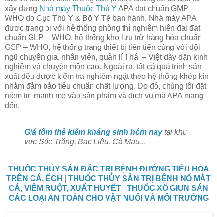
xây dựng
Nhà máy Thuốc Thú Y
APA đạt chuẩn GMP –
WHO do Cục Thú Y & Bộ Y Tế ban hành. Nhà máy APA
được trang bị với hệ thống phòng thí nghiệm hiện đại đạt
chuẩn GLP – WHO, hệ thống kho lưu trữ hàng hóa chuẩn
GSP – WHO, hệ thống trang thiết bị tiên tiến cùng với đội
ngũ chuyên gia, nhân viên, quản lí Thái – Việt dày dặn kinh
nghiệm và chuyên môn cao. Ngoài ra, tất cả quá trình sản
xuất đều được kiểm tra nghiêm ngặt theo hệ thống khép kín
nhằm đảm bảo tiêu chuẩn chất lượng. Do đó, chúng tôi đặt
niềm tin mạnh mẽ vào sản phẩm và dịch vụ mà APA mang
đến.
Giá tôm thẻ kiểm kháng sinh hôm nay
tại khu
vực Sóc Trăng, Bạc Liêu, Cà Mau...
THUỐC THỦY SẢN ĐẶC TRỊ BỆNH ĐƯỜNG TIÊU HÓA
TRÊN CÁ, ẾCH
|
THUỐC THỦY SẢN TRỊ BỆNH NỔ MẮT
CÁ, VIÊM RUỘT, XUẤT HUYẾT
|
THUỐC XỔ GIUN SÁN
CÁC LOẠI AN TOÀN CHO VẬT NUÔI VÀ MÔI TRƯỜNG