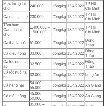
Mực trứng tại
TP Hồ
240.000
đồng/kg
13/4/2022
chợ
Chí Minh
TP Hồ
Cá nâu tại chợ
230.000
đồng/kg
13/4/2022
Chí Minh
Tôm hùm
1.400.000 –
TP Hồ
Canada tại
đồng/kg
13/4/2022
1.500.000
Chí Minh
chợ
Đồng
Cá thát lát còm
51.000
đồng/kg
13/4/2022
Tháp
Đồng
Cá diêu hồng
33.000
đồng/kg
13/4/2022
Tháp
Cá lóc nuôi tại
Đồng
32.500
đồng/kg
13/4/2022
ao
Tháp
Cá lóc nuôi tại
32.000
đồng/kg
13/4/2022
Long An
ao
54.000 –
Cá nàng hai
đồng/kg
13/4/2022
An Giang
55.000
45.000 –
Cá điêu hồng
đồng/kg
13/4/2022
An Giang
50.000
35.000 –