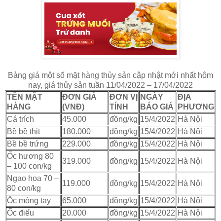
Bảng giá một số mặt hàng thủy sản cập nhật mới nhất hôm
nay, giá thủy sản tuần 11/04/2022 – 17/04/2022
TÊN MẶT
ĐƠN GIÁ
ĐƠN VỊ
NGÀY
ĐỊA
HÀNG
(VNĐ)
TÍNH
BÁO GIÁ
PHƯƠNG
Cá trích
45.000
đồng/kg
15/4/2022
Hà Nội
Bề bề thịt
180.000
đồng/kg
15/4/2022
Hà Nội
Bề bề trứng
229.000
đồng/kg
15/4/2022
Hà Nội
Ốc hương 80
319.000
đồng/kg
15/4/2022
Hà Nội
– 100 con/kg
Ngao hoa 70 –
119.000
đồng/kg
15/4/2022
Hà Nội
80 con/kg
Ốc móng tay
65.000
đồng/kg
15/4/2022
Hà Nội
Ốc điếu
20.000
đồng/kg
15/4/2022
Hà Nội