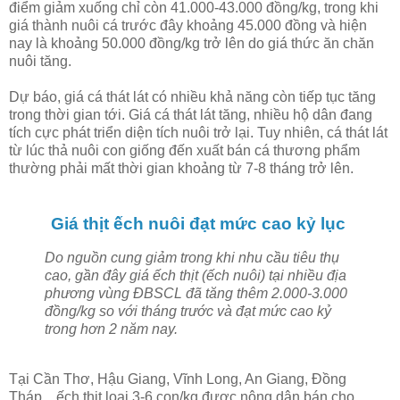
điểm giảm xuống chỉ còn 41.000-43.000 đồng/kg, trong khi
giá thành nuôi cá trước đây khoảng 45.000 đồng và hiện
nay là khoảng 50.000 đồng/kg trở lên do giá thức ăn chăn
nuôi tăng.
Dự báo, giá cá thát lát có nhiều khả năng còn tiếp tục tăng
trong thời gian tới. Giá cá thát lát tăng, nhiều hộ dân đang
tích cực phát triển diện tích nuôi trở lại. Tuy nhiên, cá thát lát
từ lúc thả nuôi con giống đến xuất bán cá thương phẩm
thường phải mất thời gian khoảng từ 7-8 tháng trở lên.
Giá thịt ếch nuôi đạt mức cao kỷ lục
Do nguồn cung giảm trong khi nhu cầu tiêu thụ
cao, gần đây giá ếch thịt (ếch nuôi) tại nhiều địa
phương vùng ĐBSCL đã tăng thêm 2.000-3.000
đồng/kg so với tháng trước và đạt mức cao kỷ
trong hơn 2 năm nay.
Tại Cần Thơ, Hậu Giang, Vĩnh Long, An Giang, Đồng
Tháp... ếch thịt loại 3-6 con/kg được nông dân bán cho