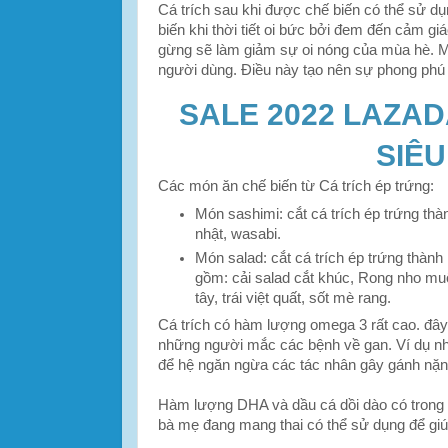
Cá trích sau khi được chế biến có thể sử d
biến khi thời tiết oi bức bởi đem đến cảm g
gừng sẽ làm giảm sự oi nóng của mùa hè. 
người dùng. Điều này tạo nên sự phong phú 
SALE 2022 LAZA
SIÊU
Các món ăn chế biến từ Cá trích ép trứng:
Món sashimi: cắt cá trích ép trứng t
nhật, wasabi.
Món salad: cắt cá trích ép trứng thành
gồm: cải salad cắt khúc, Rong nho muối
tây, trái việt quất, sốt mè rang.
Cá trích có hàm lượng omega 3 rất cao. đây l
những người mắc các bệnh về gan. Ví dụ nh
để hệ ngăn ngừa các tác nhân gây gánh nặ
Hàm lượng DHA và dầu cá dồi dào có trong t
bà mẹ đang mang thai có thể sử dụng để giúp 