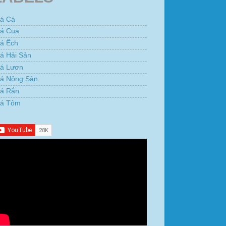
iá Cá
iá Cua
iá Ếch
á Hải Sản
iá Lươn
iá Nông Sản
iá Rắn
iá Tôm