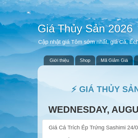
Giá Thủy Sản 2026
Cập nhật giá Tôm sớm nhất, giá Cá, Ếc
Giới thiệu
Shop
Mã Giảm Giá
⚡ GIÁ THỦY SẢ
WEDNESDAY, AUGUS
Giá Cá Trích Ép Trứng Sashimi 24/