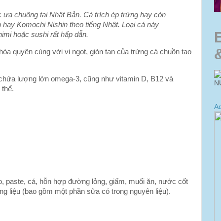
 ưa chuộng tại Nhật Bản. Cá trích ép trứng hay còn
 hay Komochi Nishin theo tiếng Nhật. Loại cá này
mi hoặc sushi rất hấp dẫn.
hòa quyện cùng với vị ngọt, giòn tan của trứng cá chuồn tạo
 có chứa lượng lớn omega-3, cũng như vitamin D, B12 và
N
 thể.
Ad
o, paste, cá, hỗn hợp đường lỏng, giấm, muối ăn, nước cốt
ơng liệu (bao gồm một phần sữa có trong nguyên liệu).