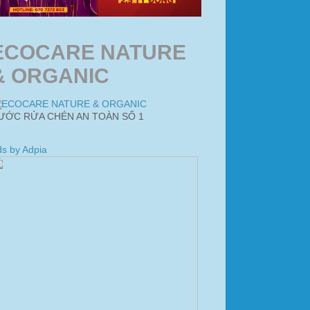
ECOCARE NATURE
& ORGANIC
ƯỚC RỬA CHÉN AN TOÀN SỐ 1
s by Adpia