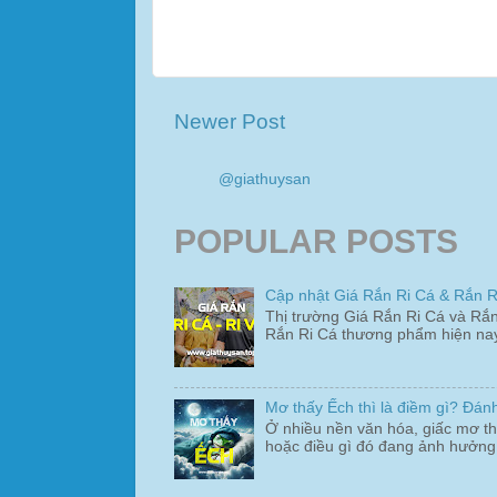
Newer Post
@giathuysan
POPULAR POSTS
Cập nhật Giá Rắn Ri Cá & Rắn Ri
Thị trường Giá Rắn Ri Cá và Rắn
Rắn Ri Cá thương phẩm hiện nay 
Mơ thấy Ếch thì là điềm gì? Đá
Ở nhiều nền văn hóa, giấc mơ th
hoặc điều gì đó đang ảnh hưởng