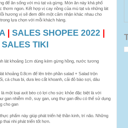
ụng để ăn sống với mù tạt và gừng. Món ăn này khá phổ
iác thơm ngon. Kết hợp vị cay nồng của mù tạt và những lát
Mỗi hương vị sẽ đem đến một cảm nhận khác nhau cho
trong lựa chọn với mỗi khách hàng.
DA
|
SALES SHOPEE 2022
|
 SALES TIKI
hành lát khoảng 1cm dùng kèm gừng hồng, nước tương
 lát khoảng 0.8cm để lên trên phần salad + Salad trộn
, cà chua bi, dưa leo cắt khoanh, cải đỏ bào sợi, dâu
à một loại axit béo có lợi cho sức khỏe đặc biệt là với
ư gan nhiễm mỡ, suy gan, ung thư gan đều có thể sử dụng
ng cho gan
hực phẩm này giúp phát triển hệ thần kinh, trí não. Những
thai nhi phát triển tốt hơn.