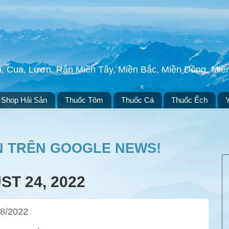
h, Cua, Lươn, Rắn Miền Tây, Miền Bắc, Miền Đông, Mi
Shop Hải Sản
Thuốc Tôm
Thuốc Cá
Thuốc Ếch
N TRÊN GOOGLE NEWS!
T 24, 2022
08/2022