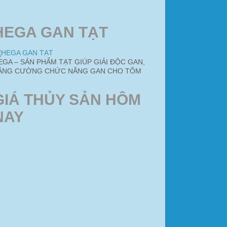
HEGA GAN TẠT
EGA – SẢN PHẨM TẠT GIÚP GIẢI ĐỘC GAN,
ĂNG CƯỜNG CHỨC NĂNG GAN CHO TÔM
GIÁ THỦY SẢN HÔM
NAY