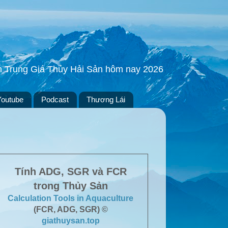
ền Trung Giá Thủy Hải Sản hôm nay 2026
Youtube
Podcast
Thương Lái
Tính ADG, SGR và FCR
trong Thủy Sản
Calculation Tools in Aquaculture
(FCR, ADG, SGR) ©
giathuysan.top