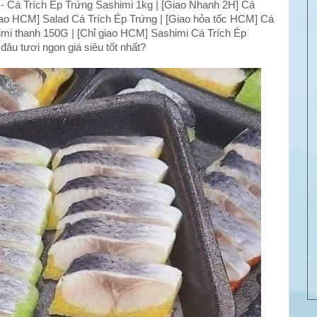
2 - Cá Trích Ép Trứng Sashimi 1kg | [Giao Nhanh 2H] Cá
 giao HCM] Salad Cá Trích Ép Trứng | [Giao hỏa tốc HCM] Cá
mi thanh 150G | [Chỉ giao HCM] Sashimi Cá Trích Ép
âu tươi ngon giá siêu tốt nhất?