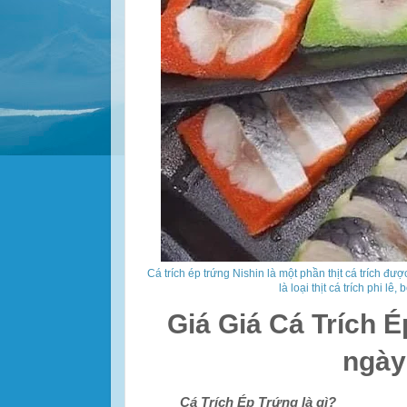
Cá trích ép trứng Nishin là một phần thịt cá trích đ
là loại thịt cá trích phi l
Giá Giá Cá Trích 
ngày
Cá Trích Ép Trứng là gì?