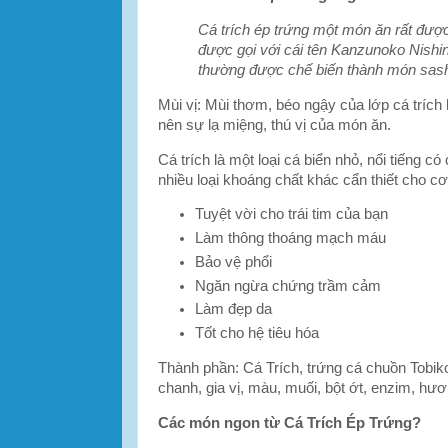
Cá trích ép trứng một món ăn rất được
được gọi với cái tên Kanzunoko Nishin
thường được chế biến thành món sashi
Mùi vị: Mùi thơm, béo ngậy của lớp cá trích 
nên sự lạ miệng, thú vị của món ăn.
Cá trích là một loại cá biển nhỏ, nổi tiếng
nhiều loại khoáng chất khác cẩn thiết cho cơ
Tuyệt vời cho trái tim của bạn
Làm thông thoáng mạch máu
Bảo vệ phổi
Ngăn ngừa chứng trầm cảm
Làm đẹp da
Tốt cho hệ tiêu hóa
Thành phần: Cá Trích, trứng cá chuồn Tobik
chanh, gia vị, màu, muối, bột ớt, enzim, hư
Các món ngon từ
Cá Trích Ép Trứng
?