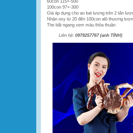
60con 115+-500
100con 97+-300
Giá áp dụng cho ao bat lượng trên 2 tấn lượ
Nhận oxy từ 20 đến 100con alô thương lượ
The bắt ngang xem màu thỏa thuận
Liên hệ:
0979257767 (anh TÍNH)