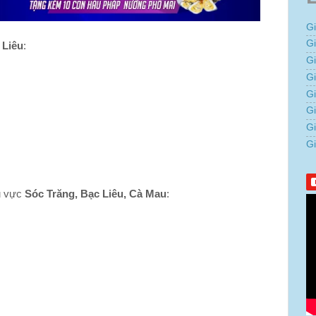
G
G
 Liêu
:
G
Gi
G
G
G
G
 vực
Sóc Trăng, Bạc Liêu, Cà Mau
: