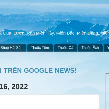
h, Cua, Lươn, Rắn Miền Tây, Miền Bắc, Miền Đông, Mi
Shop Hải Sản
Thuốc Tôm
Thuốc Cá
Thuốc Ếch
N TRÊN GOOGLE NEWS!
6, 2022
)