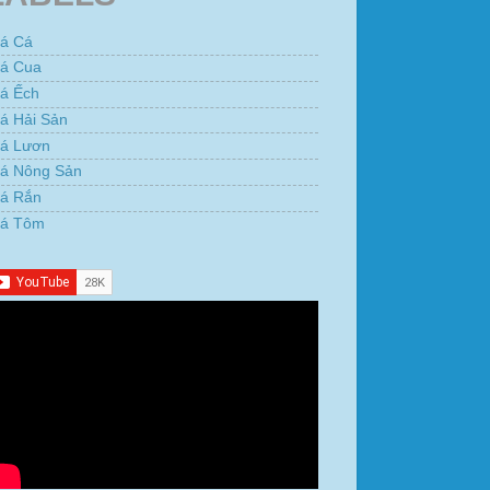
iá Cá
iá Cua
iá Ếch
á Hải Sản
iá Lươn
iá Nông Sản
iá Rắn
iá Tôm