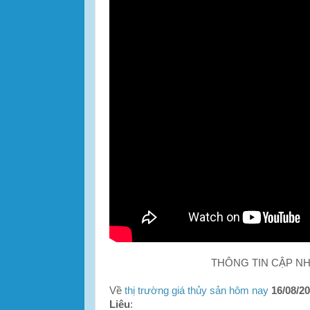
THÔNG TIN CẬP N
Về
thị trường giá thủy sản hôm nay
16/08/2
Liêu
: