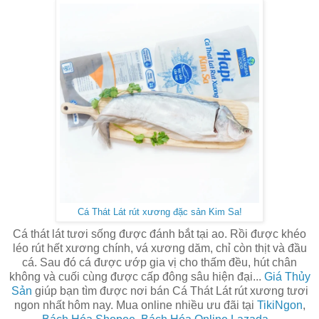
Cá Thát Lát rút xương đặc sản Kim Sa!
Cá thát lát tươi sống được đánh bắt tại ao. Rồi được khéo
léo rút hết xương chính, vá xương dăm, chỉ còn thịt và đầu
cá. Sau đó cá được ướp gia vị cho thấm đều, hút chân
không và cuối cùng được cấp đông sâu hiện đại...
Giá Thủy
Sản
giúp bạn tìm được nơi bán Cá Thát Lát rút xương tươi
ngon nhất hôm nay. Mua online nhiều ưu đãi tại
TikiNgon
,