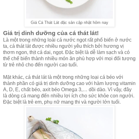
Giá Cá Thát Lát đặc sản cập nhật hôm nay
Giá trị dinh dưỡng của cá thát lát!
Là một trong những loài cá nước ngọt rất phổ biến ở nước
ta, cá thát lát được nhiều người yêu thích bởi hương vị
thơm ngon, thịt cá dai, ngọt. Đặc biệt là dễ làm sạch và có
thể chế biến thành nhiều món ăn phù hợp với mọi đối tượng
từ trẻ nhỏ cho đến người cao tuổi.
Mặt khác, cá thát lát là một trong những loại cá béo với
thành phần có giá trị dinh dưỡng cao với hàm lượng vitamin
A, D, E, chất béo, axit béo Omega 3,… dồi dào. Vì vậy, đây
là dòng cá mang đến nhiều lợi ích cho sức khỏe con người.
Đặc biệt là trẻ em, phụ nữ mang thi và người lớn tuổi.