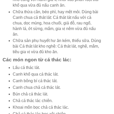
khổ qua vừa đủ nấu canh ăn.
Chữa thừa cân, béo phì, hay mệt mỏi. Dùng bài
Canh chua cá thát lát: Cá thát lát nấu với cà
chua, dọc mùng, hoa chuối, giá đỗ, rau ngổ,
hành lá, ớt sừng, mắm, gia vị nêm vừa đủ nấu
ăn.
Chữa sản phụ huyết hư ăn kém, thiếu sữa. Dùng
bài Cá thát lát kho nghệ: Cá thát lát, nghệ, mắm,
tiêu gia vị vừa đủ kho ăn.
Các món ngon từ cá thác lác:
Lẩu cá thác lát.
Canh khổ qua cá thác lát.
Canh bông bí cá thác lát.
Canh chua chả cá thác lát.
Bún chả cá thác lát.
Chả cá thác lác chiên.
Khoai môn bọc chả cá thác lác.
Chả cá thác lác bọc xôi chiên.