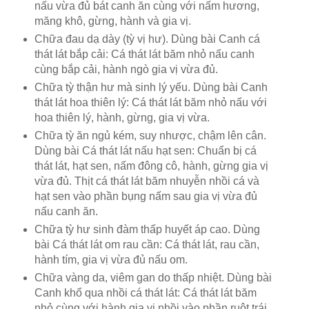
nấu vừa đủ bát canh ăn cùng với nấm hương,
măng khô, gừng, hành và gia vị.
Chữa đau dạ dày (tỳ vị hư). Dùng bài Canh cá
thát lát bắp cải: Cá thát lát băm nhỏ nấu canh
cùng bắp cải, hành ngò gia vị vừa đủ.
Chữa tỳ thận hư mà sinh lý yếu. Dùng bài Canh
thát lát hoa thiên lý: Cá thát lát băm nhỏ nấu với
hoa thiên lý, hành, gừng, gia vị vừa.
Chữa tỳ ăn ngủ kém, suy nhược, chậm lên cân.
Dùng bài Cá thát lát nấu hạt sen: Chuẩn bị cá
thát lát, hạt sen, nấm đông cô, hành, gừng gia vị
vừa đủ. Thịt cá thát lát băm nhuyễn nhồi cá và
hạt sen vào phần bụng nấm sau gia vị vừa đủ
nấu canh ăn.
Chữa tỳ hư sinh đàm thấp huyết áp cao. Dùng
bài Cá thát lát om rau cần: Cá thát lát, rau cần,
hành tím, gia vị vừa đủ nấu om.
Chữa vàng da, viêm gan do thấp nhiệt. Dùng bài
Canh khổ qua nhồi cá thát lát: Cá thát lát băm
nhỏ cùng với hành gia vị nhồi vào phần ruột trái