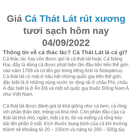
Giá
Cá Thát Lát rút xương
tươi sạch hôm nay
04/09/2022
Thông tin về cá thác lác? Cá Thát Lát là cá gì?
Cá thác lác hay còn được gọi là cá thát lát hoặc Cá Nàng
Hai, đây là dòng cá được phát hiện lần đầu tiên trên thế giới
vào năm 1769 và có tên gọi trong tiếng Anh là Notopterus.
Cá thát lát có mặt ở hầu hết những quốc gia trên thế giới,
đặc biệt là ở những vùng nước lợ rộng rãi ở châu Phi, châu
Á đặc biệt là ở Ấn Độ và một số quốc gia thuộc Đông Nam Á
như Việt Nam.
Cá thát lát được đánh giá là khá giống như cá bơn, cá rồng
với phần thân dẹt, mỏng và khá nhỏ. Còn phần đầu của cá
thát lát khá nhỏ, ngắn, mắt cá to, lồi và miệng cá rộng kéo
dài lên phần ổ mắt. Kích thước trung bình của cá khi trưởng
thành sẽ khoảng từ 20 – 150cm và nặng từ 200 – 500g tùy