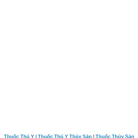
Thuốc Thú Y
|
Thuốc Thú Y Thủy Sản
|
Thuốc Thủy Sản