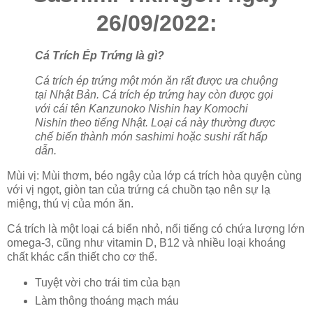
26/09/2022:
Cá Trích Ép Trứng là gì?
Cá trích ép trứng một món ăn rất được ưa chuộng
tại Nhật Bản. Cá trích ép trứng hay còn được gọi
với cái tên Kanzunoko Nishin hay Komochi
Nishin theo tiếng Nhật. Loại cá này thường được
chế biến thành món sashimi hoặc sushi rất hấp
dẫn.
Mùi vị: Mùi thơm, béo ngậy của lớp cá trích hòa quyện cùng
với vị ngọt, giòn tan của trứng cá chuồn tạo nên sự lạ
miệng, thú vị của món ăn.
Cá trích là một loại cá biển nhỏ, nổi tiếng có chứa lượng lớn
omega-3, cũng như vitamin D, B12 và nhiều loại khoáng
chất khác cẩn thiết cho cơ thể.
Tuyệt vời cho trái tim của bạn
Làm thông thoáng mạch máu