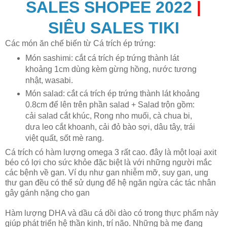
SALES SHOPEE 2022
|
SIÊU SALES TIKI
Các món ăn chế biến từ Cá trích ép trứng:
Món sashimi: cắt cá trích ép trứng thành lát
khoảng 1cm dùng kèm gừng hồng, nước tương
nhật, wasabi.
Món salad: cắt cá trích ép trứng thành lát khoảng
0.8cm để lên trên phần salad + Salad trộn gồm:
cải salad cắt khúc, Rong nho muối, cà chua bi,
dưa leo cắt khoanh, cải đỏ bào sợi, dâu tây, trái
việt quất, sốt mè rang.
Cá trích có hàm lượng omega 3 rất cao. đây là một loại axit
béo có lợi cho sức khỏe đặc biệt là với những người mắc
các bệnh về gan. Ví dụ như gan nhiễm mỡ, suy gan, ung
thư gan đều có thể sử dụng để hệ ngăn ngừa các tác nhân
gây gánh nặng cho gan
Hàm lượng DHA và dầu cá dồi dào có trong thực phẩm này
giúp phát triển hệ thần kinh, trí não. Những bà mẹ đang