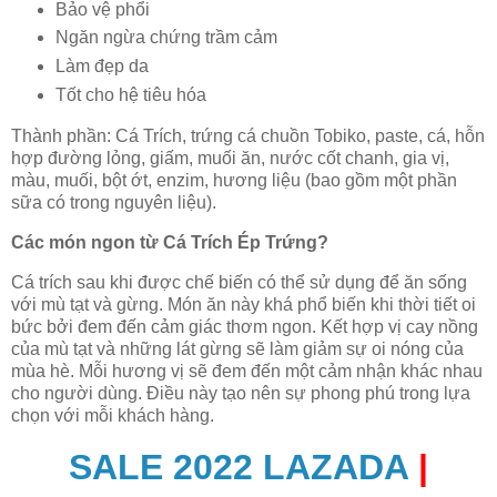
Bảo vệ phổi
Ngăn ngừa chứng trầm cảm
Làm đẹp da
Tốt cho hệ tiêu hóa
Thành phần: Cá Trích, trứng cá chuồn Tobiko, paste, cá, hỗn
hợp đường lỏng, giấm, muối ăn, nước cốt chanh, gia vị,
màu, muối, bột ớt, enzim, hương liệu (bao gồm một phần
sữa có trong nguyên liệu).
Các món ngon từ
Cá Trích Ép Trứng
?
Cá trích sau khi được chế biến có thể sử dụng để ăn sống
với mù tạt và gừng. Món ăn này khá phổ biến khi thời tiết oi
bức bởi đem đến cảm giác thơm ngon. Kết hợp vị cay nồng
của mù tạt và những lát gừng sẽ làm giảm sự oi nóng của
mùa hè. Mỗi hương vị sẽ đem đến một cảm nhận khác nhau
cho người dùng. Điều này tạo nên sự phong phú trong lựa
chọn với mỗi khách hàng.
SALE 2022 LAZADA
|