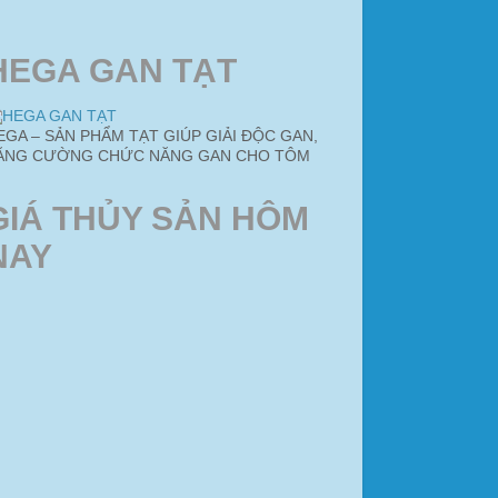
HEGA GAN TẠT
EGA – SẢN PHẨM TẠT GIÚP GIẢI ĐỘC GAN,
ĂNG CƯỜNG CHỨC NĂNG GAN CHO TÔM
GIÁ THỦY SẢN HÔM
NAY