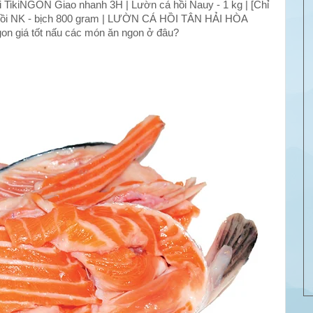
ởi TikiNGON Giao nhanh 3H | Lườn cá hồi Nauy - 1 kg | [Chỉ
cá hồi NK - bịch 800 gram | LƯỜN CÁ HỒI TÂN HẢI HÒA
gon giá tốt nấu các món ăn ngon ở đâu?