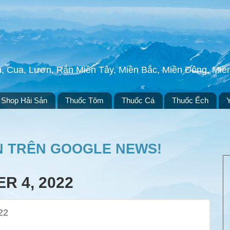
h, Cua, Lươn, Rắn Miền Tây, Miền Bắc, Miền Đông, Mi
Shop Hải Sản
Thuốc Tôm
Thuốc Cá
Thuốc Ếch
N TRÊN GOOGLE NEWS!
R 4, 2022
22