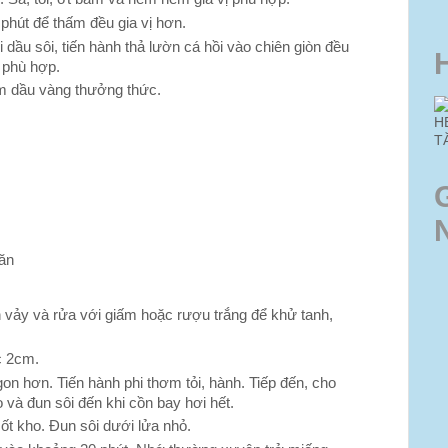
phút để thấm đều gia vị hơn.
dầu sôi, tiến hành thả lườn cá hồi vào chiên giòn đều
 phù hợp.
ấm dầu vàng thưởng thức.
H
T
 ăn
h vảy và rửa với giấm hoặc rượu trắng để khử tanh,
úc 2cm.
on hơn. Tiến hành phi thơm tỏi, hành. Tiếp đến, cho
o và đun sôi đến khi cồn bay hơi hết.
ốt kho. Đun sôi dưới lửa nhỏ.