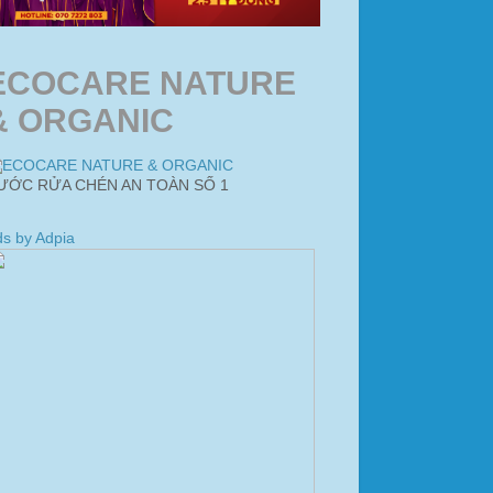
ECOCARE NATURE
& ORGANIC
ƯỚC RỬA CHÉN AN TOÀN SỐ 1
s by Adpia