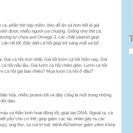
cá, phần thịt này mềm, béo dễ ăn và hơn hết là giá
ồi nên được nhiều người ưa chuộng. Giống như thịt cá,
g tương tự chứa axit Omega-3, các chất vitamin giúp
 cân rất tốt. Đặc biệt cá hồi giúp trẻ sáng mắt và bổ
hồi, Giá cá hồi mới nhất, Giá tốt lườn cá hồi hôm nay, Giá
 cá hồi nấu lẩu, Giá lườn cá hồi chiên giòn, Lườn cá hồi
n cá hồi giá bao nhiêu? Mua lườn cá hồi ở đâu?
bão hòa, nhiều protein tốt và đây cũng là một trong những
 dồi dào.
máu và thần kinh hoạt động tốt, giúp tạo DNA. Ngoài ra, cá
thiết yếu"cho cơ thể, giúp giảm các tác nhân gây ra các
ỵ), ung thư, sa sút trí tuệ, bệnh Alzheimer giảm viêm khớp