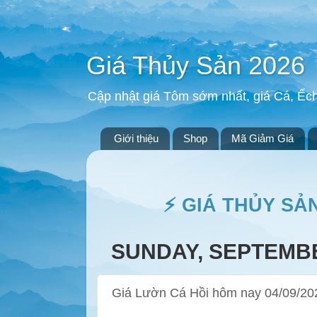
Giá Thủy Sản 2026
Cập nhật giá Tôm sớm nhất, giá Cá, Ếc
Giới thiệu
Shop
Mã Giảm Giá
⚡ GIÁ THỦY SẢ
SUNDAY, SEPTEMBE
Giá Lườn Cá Hồi hôm nay 04/09/20