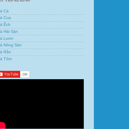
iá Cá
iá Cua
iá Ếch
á Hải Sản
iá Lươn
iá Nông Sản
iá Rắn
iá Tôm