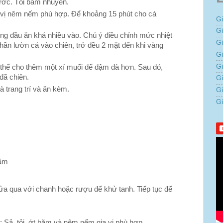
nước. Tỏi băm nhuyễn.
 vị nêm nếm phù hợp. Để khoảng 15 phút cho cá
G
G
ợng đầu ăn khá nhiều vào. Chú ý điều chỉnh mức nhiệt
G
phần lườn cá vào chiên, trở đều 2 mặt đến khi vàng
Gi
G
ó thể cho thêm một xí muối để đậm đà hơn. Sau đó,
đã chiên.
G
à trang trí và ăn kèm.
G
G
mắm
ửa qua với chanh hoặc rượu để khử tanh. Tiếp tục để
 Sả, tỏi, ớt băm và nêm nếm gia vị phù hợp.