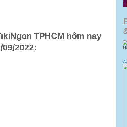
 TikiNgon TPHCM hôm nay
/09/2022:
N
Ad