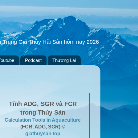
ền Trung Giá Thủy Hải Sản hôm nay 2026
Youtube
Podcast
Thương Lái
Tính ADG, SGR và FCR
trong Thủy Sản
Calculation Tools in Aquaculture
(FCR, ADG, SGR) ©
giathuysan.top