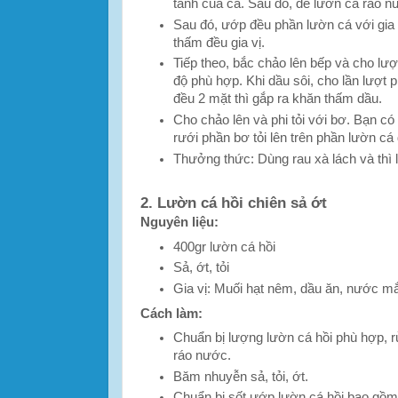
tanh của cá. Sau đó, để lườn cá ráo 
Sau đó, ướp đều phần lườn cá với gia
thấm đều gia vị.
Tiếp theo, bắc chảo lên bếp và cho lư
độ phù hợp. Khi dầu sôi, cho lần lượt 
đều 2 mặt thì gắp ra khăn thấm dầu.
Cho chảo lên và phi tỏi với bơ. Bạn c
rưới phần bơ tỏi lên trên phần lườn cá 
Thưởng thức: Dùng rau xà lách và thì l
2. Lườn cá hồi chiên sả ớt
Nguyên liệu:
400gr lườn cá hồi
Sả, ớt, tỏi
Gia vị: Muối hạt nêm, dầu ăn, nước 
Cách làm:
Chuẩn bị lượng lườn cá hồi phù hợp, r
ráo nước.
Băm nhuyễn sả, tỏi, ớt.
Chuẩn bị sốt ướp lườn cá hồi bao gồm: