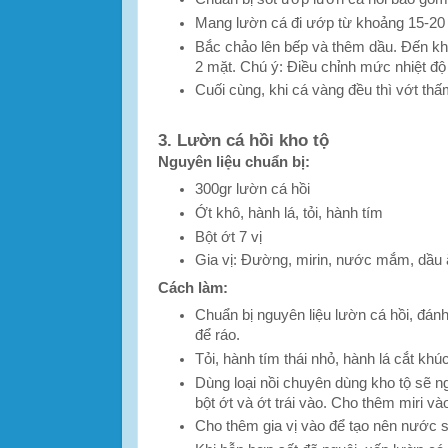
Mang lườn cá đi ướp từ khoảng 15-20 
Bắc chảo lên bếp và thêm dầu. Đến khi 
2 mặt. Chú ý: Điều chỉnh mức nhiệt độ
Cuối cùng, khi cá vàng đều thì vớt th
3. Lườn cá hồi kho tộ
Nguyên liệu chuẩn bị:
300gr lườn cá hồi
Ớt khô, hành lá, tỏi, hành tím
Bột ớt 7 vị
Gia vị: Đường, mirin, nước mắm, dầu
Cách làm:
Chuẩn bị nguyên liệu lườn cá hồi, đán
để ráo.
Tỏi, hành tím thái nhỏ, hành lá cắt kh
Dùng loại nồi chuyên dùng kho tộ sẽ ng
bột ớt và ớt trái vào. Cho thêm miri và
Cho thêm gia vị vào để tạo nên nước s