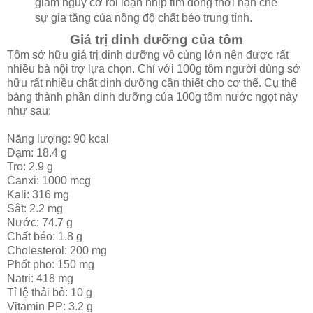
giảm nguy cơ rối loạn nhịp tim đồng thời hạn chế
sự gia tăng của nồng độ chất béo trung tính.
Giá trị dinh dưỡng của tôm
Tôm sở hữu giá trị dinh dưỡng vô cùng lớn nên được rất
nhiều bà nội trợ lựa chọn. Chỉ với 100g tôm người dùng sở
hữu rất nhiều chất dinh dưỡng cần thiết cho cơ thể. Cụ thể
bảng thành phần dinh dưỡng của 100g tôm nước ngọt này
như sau:
Năng lượng: 90 kcal
Đạm: 18.4 g
Tro: 2.9 g
Canxi: 1000 mcg
Kali: 316 mg
Sắt: 2.2 mg
Nước: 74.7 g
Chất béo: 1.8 g
Cholesterol: 200 mg
Phốt pho: 150 mg
Natri: 418 mg
Tỉ lệ thải bỏ: 10 g
Vitamin PP: 3.2 g