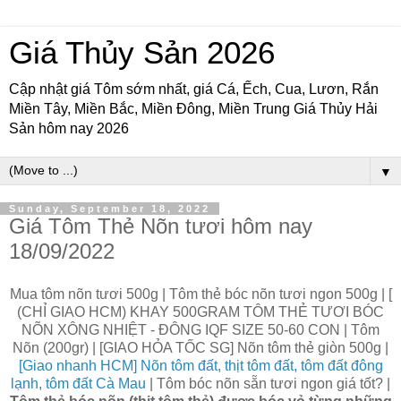
Giá Thủy Sản 2026
Cập nhật giá Tôm sớm nhất, giá Cá, Ếch, Cua, Lươn, Rắn
Miền Tây, Miền Bắc, Miền Đông, Miền Trung Giá Thủy Hải
Sản hôm nay 2026
▼
Sunday, September 18, 2022
Giá Tôm Thẻ Nõn tươi hôm nay
18/09/2022
Mua tôm nõn tươi 500g | Tôm thẻ bóc nõn tươi ngon 500g | [
(CHỈ GIAO HCM) KHAY 500GRAM TÔM THẺ TƯƠI BÓC
NÕN XÔNG NHIỆT - ĐÔNG IQF SIZE 50-60 CON | Tôm
Nõn (200gr) | [GIAO HỎA TỐC SG] Nõn tôm thẻ giòn 500g |
[Giao nhanh HCM] Nõn tôm đất, thịt tôm đất, tôm đất đông
lạnh, tôm đất Cà Mau
| Tôm bóc nõn sẵn tươi ngon giá tốt? |