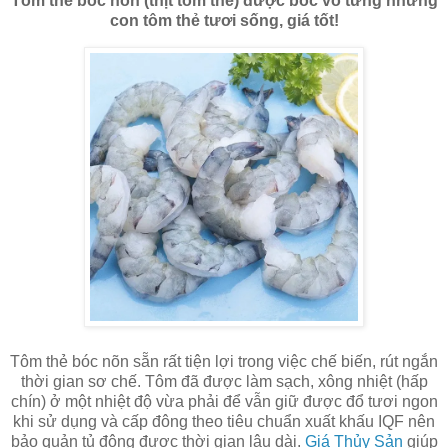
Tôm thẻ bóc nõn (thịt tôm thẻ) được bóc vỏ từng những
con tôm thẻ tươi sống, giá tốt!
Tôm thẻ bóc nõn sẵn rất tiện lợi trong việc chế biến, rút ngắn
thời gian sơ chế. Tôm đã được làm sạch, xông nhiệt (hấp
chín) ở một nhiệt độ vừa phải để vẫn giữ được đổ tươi ngon
khi sử dụng và cấp đông theo tiêu chuẩn xuất khấu IQF nên
bảo quản tủ đông được thời gian lâu dài.
Giá Thủy Sản
giúp