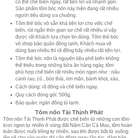
có thể chế biến ngay, rất tiện lợi và nhanh gọn.
Sản phẩm tôm bóc nõn này hiện đang rất nhiều
người tiêu dùng ưa chuộng.
Tôm thẻ bóc vỏ sẵn khá tiện lợi cho việc chế
biến, rút ngắn thời gian sơ chế rất nhiều vì vậy
được rất Khách lựa chọn tin dùng. Tôm thẻ bóc
vỏ shop bảo quản đông lạnh, Khách mua về
dùng bao nhiêu thì rã đông bấy nhiêu rất tiện lợi.
Tôm thẻ bóc nõn là nguyên liệu phổ biến không
thể thiếu trong những bữa ăn hàng ngày, tôm
phù hợp chế biến rất nhiều món ngon như : nấu
canh rau, củ , bún thái, rim mặn, bánh khọt, xào,
Cách dùng: rã đông và chế biến ngay.
Quy cách đóng gói: 500g.
Bảo quản: ngăn đông tủ lạnh.
Tôm nõn Tài Thịnh Phát
Tôm nõn Tài Thịnh Phát được chế biến từ những con tôm
tươi ngon tự nhiên ở vùng đất Năm Căn Cà Mau, tôm hoàn
toàn được nuôi trồng tự nhiên, sau khi được bắt từ vuông
lên sẽ cho vào nước đá cấp đông ngay lập tức, đảm bảo