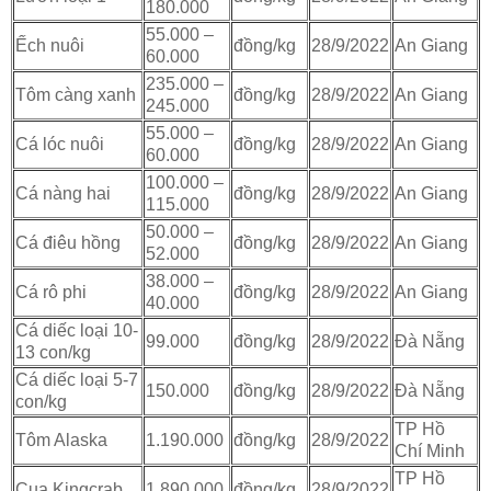
180.000
55.000 –
Ếch nuôi
đồng/kg
28/9/2022
An Giang
60.000
235.000 –
Tôm càng xanh
đồng/kg
28/9/2022
An Giang
245.000
55.000 –
Cá lóc nuôi
đồng/kg
28/9/2022
An Giang
60.000
100.000 –
Cá nàng hai
đồng/kg
28/9/2022
An Giang
115.000
50.000 –
Cá điêu hồng
đồng/kg
28/9/2022
An Giang
52.000
38.000 –
Cá rô phi
đồng/kg
28/9/2022
An Giang
40.000
Cá diếc loại 10-
99.000
đồng/kg
28/9/2022
Đà Nẵng
13 con/kg
Cá diếc loại 5-7
150.000
đồng/kg
28/9/2022
Đà Nẵng
con/kg
TP Hồ
Tôm Alaska
1.190.000
đồng/kg
28/9/2022
Chí Minh
TP Hồ
Cua Kingcrab
1.890.000
đồng/kg
28/9/2022