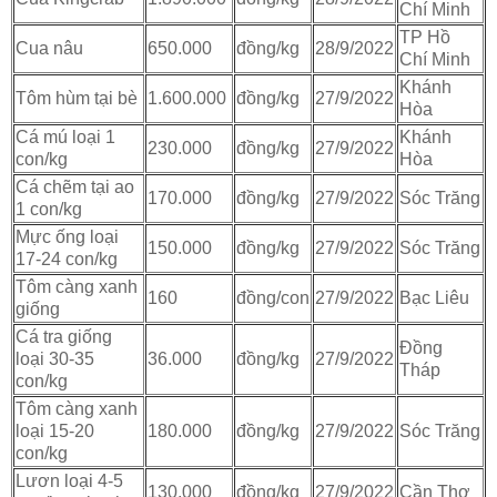
Chí Minh
TP Hồ
Cua nâu
650.000
đồng/kg
28/9/2022
Chí Minh
Khánh
Tôm hùm tại bè
1.600.000
đồng/kg
27/9/2022
Hòa
Cá mú loại 1
Khánh
230.000
đồng/kg
27/9/2022
con/kg
Hòa
Cá chẽm tại ao
170.000
đồng/kg
27/9/2022
Sóc Trăng
1 con/kg
Mực ống loại
150.000
đồng/kg
27/9/2022
Sóc Trăng
17-24 con/kg
Tôm càng xanh
160
đồng/con
27/9/2022
Bạc Liêu
giống
Cá tra giống
Đồng
loại 30-35
36.000
đồng/kg
27/9/2022
Tháp
con/kg
Tôm càng xanh
loại 15-20
180.000
đồng/kg
27/9/2022
Sóc Trăng
con/kg
Lươn loại 4-5
130.000
đồng/kg
27/9/2022
Cần Thơ