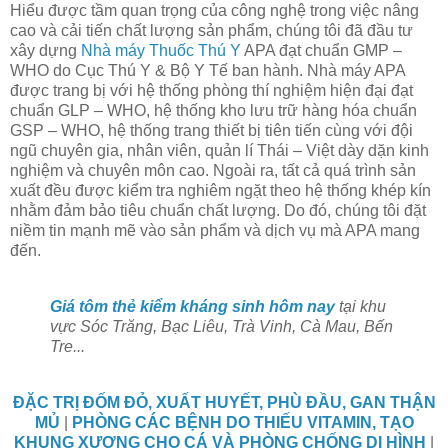
Hiểu được tầm quan trọng của công nghệ trong việc nâng
cao và cải tiến chất lượng sản phẩm, chúng tôi đã đầu tư
xây dựng
Nhà máy Thuốc Thú Y
APA đạt chuẩn GMP –
WHO do Cục Thú Y & Bộ Y Tế ban hành. Nhà máy APA
được trang bị với hệ thống phòng thí nghiệm hiện đại đạt
chuẩn GLP – WHO, hệ thống kho lưu trữ hàng hóa chuẩn
GSP – WHO, hệ thống trang thiết bị tiên tiến cùng với đội
ngũ chuyên gia, nhân viên, quản lí Thái – Việt dày dặn kinh
nghiệm và chuyên môn cao. Ngoài ra, tất cả quá trình sản
xuất đều được kiểm tra nghiêm ngặt theo hệ thống khép kín
nhằm đảm bảo tiêu chuẩn chất lượng. Do đó, chúng tôi đặt
niềm tin mạnh mẽ vào sản phẩm và dịch vụ mà APA mang
đến.
Giá tôm thẻ kiểm kháng sinh hôm nay
tại khu
vực Sóc Trăng, Bạc Liêu, Trà Vinh, Cà Mau, Bến
Tre...
ĐẶC TRỊ ĐỐM ĐỎ, XUẤT HUYẾT, PHÙ ĐẦU, GAN THẬN
MỦ
|
PHÒNG CÁC BỆNH DO THIẾU VITAMIN, TẠO
KHUNG XƯƠNG CHO CÁ VÀ PHÒNG CHỐNG DỊ HÌNH
|