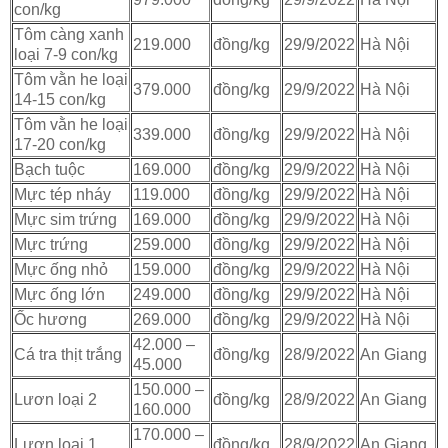
con/kg
Tôm càng xanh
219.000
đồng/kg
29/9/2022
Hà Nội
loại 7-9 con/kg
Tôm vằn he loại
379.000
đồng/kg
29/9/2022
Hà Nội
14-15 con/kg
Tôm vằn he loại
339.000
đồng/kg
29/9/2022
Hà Nội
17-20 con/kg
Bạch tuộc
169.000
đồng/kg
29/9/2022
Hà Nội
Mực tép nháy
119.000
đồng/kg
29/9/2022
Hà Nội
Mực sim trứng
169.000
đồng/kg
29/9/2022
Hà Nội
Mực trứng
259.000
đồng/kg
29/9/2022
Hà Nội
Mực ống nhỏ
159.000
đồng/kg
29/9/2022
Hà Nội
Mực ống lớn
249.000
đồng/kg
29/9/2022
Hà Nội
Ốc hương
269.000
đồng/kg
29/9/2022
Hà Nội
42.000 –
Cá tra thịt trắng
đồng/kg
28/9/2022
An Giang
45.000
150.000 –
Lươn loại 2
đồng/kg
28/9/2022
An Giang
160.000
170.000 –
Lươn loại 1
đồng/kg
28/9/2022
An Giang