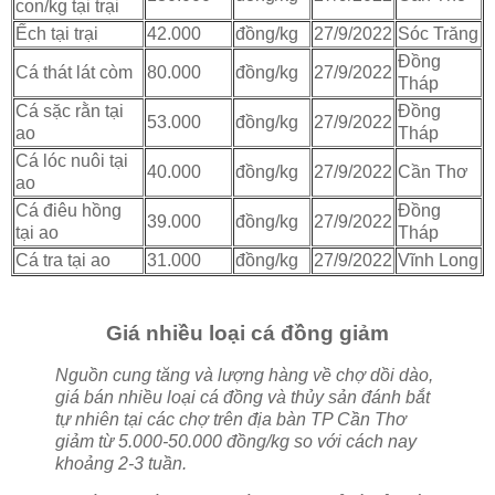
con/kg tại trại
Ếch tại trại
42.000
đồng/kg
27/9/2022
Sóc Trăng
Đồng
Cá thát lát còm
80.000
đồng/kg
27/9/2022
Tháp
Cá sặc rằn tại
Đồng
53.000
đồng/kg
27/9/2022
ao
Tháp
Cá lóc nuôi tại
40.000
đồng/kg
27/9/2022
Cần Thơ
ao
Cá điêu hồng
Đồng
39.000
đồng/kg
27/9/2022
tại ao
Tháp
Cá tra tại ao
31.000
đồng/kg
27/9/2022
Vĩnh Long
Giá nhiều loại cá đồng giảm
Nguồn cung tăng và lượng hàng về chợ dồi dào,
giá bán nhiều loại cá đồng và thủy sản đánh bắt
tự nhiên tại các chợ trên địa bàn TP Cần Thơ
giảm từ 5.000-50.000 đồng/kg so với cách nay
khoảng 2-3 tuần.