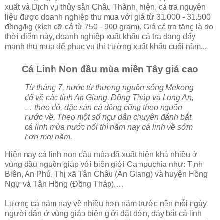
xuất và Dịch vụ thủy sản Châu Thành, hiện, cá tra nguyên
liệu được doanh nghiệp thu mua với giá từ 31.000 - 31.500
đồng/kg (kích cỡ cá từ 750 - 900 gram). Giá cá tra tăng là do
thời điểm này, doanh nghiệp xuất khẩu cá tra đang đẩy
mạnh thu mua để phục vụ thị trường xuất khẩu cuối năm...
Cá Linh Non đầu mùa miền Tây giá cao
Từ tháng 7, nước từ thượng nguồn sông Mekong
đổ về các tỉnh An Giang, Đồng Tháp và Long An,
… theo đó, đặc sản cá đồng cũng theo nguồn
nước về. Theo một số ngư dân chuyên đánh bắt
cá linh mùa nước nổi thì năm nay cá linh về sớm
hơn mọi năm.
Hiện nay cá linh non đầu mùa đã xuất hiện khá nhiều ở
vùng đầu nguồn giáp với biên giới Campuchia như: Tịnh
Biên, An Phú, Thị xã Tân Châu (An Giang) và huyện Hồng
Ngự và Tân Hồng (Đồng Tháp),…
Lượng cá năm nay về nhiều hơn năm trước nên mỗi ngày
người dân ở vùng giáp biên giới đặt dớn, đáy bắt cá linh