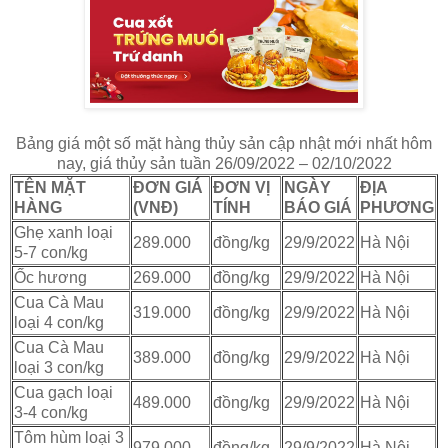
Bảng giá một số mặt hàng thủy sản cập nhật mới nhất hôm
nay, giá thủy sản tuần 26/09/2022 – 02/10/2022
TÊN MẶT
ĐƠN GIÁ
ĐƠN VỊ
NGÀY
ĐỊA
HÀNG
(VNĐ)
TÍNH
BÁO GIÁ
PHƯƠNG
Ghẹ xanh loại
289.000
đồng/kg
29/9/2022
Hà Nội
5-7 con/kg
Ốc hương
269.000
đồng/kg
29/9/2022
Hà Nội
Cua Cà Mau
319.000
đồng/kg
29/9/2022
Hà Nội
loại 4 con/kg
Cua Cà Mau
389.000
đồng/kg
29/9/2022
Hà Nội
loại 3 con/kg
Cua gạch loại
489.000
đồng/kg
29/9/2022
Hà Nội
3-4 con/kg
Tôm hùm loại 3
979.000
đồng/kg
29/9/2022
Hà Nội