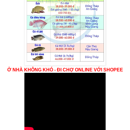
Ở NHÀ KHÔNG KHÓ - ĐI CHỢ ONLINE VỚI SHOPEE