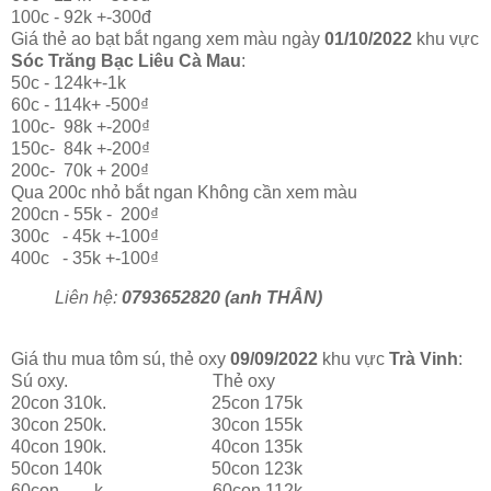
100c - 92k +-300đ
Giá thẻ ao bạt bắt ngang xem màu ngày
01/10/2022
khu vực
Sóc Trăng Bạc Liêu Cà Mau
:
50c - 124k+-1k
60c - 114k+ -500₫
100c- 98k +-200₫
150c- 84k +-200₫
200c- 70k + 200₫
Qua 200c nhỏ bắt ngan Không cần xem màu
200cn - 55k - 200₫
300c - 45k +-100₫
400c - 35k +-100₫
Liên hệ:
0793652820 (anh THÂN)
Giá thu mua tôm sú, thẻ oxy
09/09/2022
khu vực
Trà Vinh
:
Sú oxy. Thẻ oxy
20con 310k. 25con 175k
30con 250k. 30con 155k
40con 190k. 40con 135k
50con 140k 50con 123k
60con .......k. 60con 112k