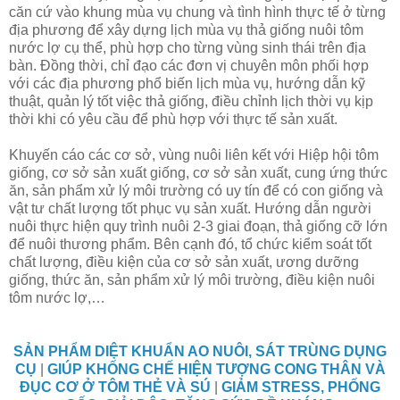
căn cứ vào khung mùa vụ chung và tình hình thực tế ở từng
địa phương để xây dựng lịch mùa vụ thả giống nuôi tôm
nước lợ cụ thể, phù hợp cho từng vùng sinh thái trên địa
bàn. Đồng thời, chỉ đạo các đơn vị chuyên môn phối hợp
với các địa phương phổ biến lịch mùa vụ, hướng dẫn kỹ
thuật, quản lý tốt việc thả giống, điều chỉnh lịch thời vụ kịp
thời khi có yêu cầu để phù hợp với thực tế sản xuất.
Khuyến cáo các cơ sở, vùng nuôi liên kết với Hiệp hội tôm
giống, cơ sở sản xuất giống, cơ sở sản xuất, cung ứng thức
ăn, sản phẩm xử lý môi trường có uy tín để có con giống và
vật tư chất lượng tốt phục vụ sản xuất. Hướng dẫn người
nuôi thực hiện quy trình nuôi 2-3 giai đoạn, thả giống cỡ lớn
để nuôi thương phẩm. Bên cạnh đó, tổ chức kiểm soát tốt
chất lượng, điều kiện của cơ sở sản xuất, ương dưỡng
giống, thức ăn, sản phẩm xử lý môi trường, điều kiện nuôi
tôm nước lợ,…
SẢN PHẨM DIỆT KHUẨN AO NUÔI, SÁT TRÙNG DỤNG
CỤ
|
GIÚP KHỐNG CHẾ HIỆN TƯỢNG CONG THÂN VÀ
ĐỤC CƠ Ở TÔM THẺ VÀ SÚ
|
GIẢM STRESS, PHỐNG