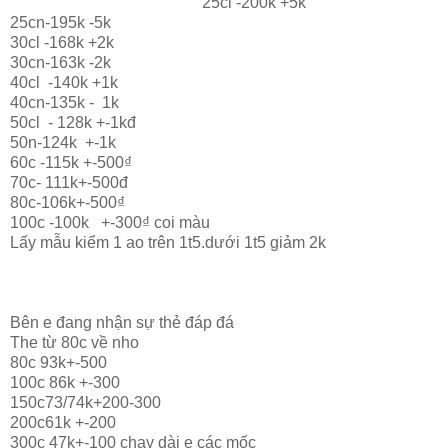
25cl -200k +5k
25cn-195k -5k
30cl -168k +2k
30cn-163k -2k
40cl -140k +1k
40cn-135k - 1k
50cl - 128k +-1kđ
50n-124k +-1k
60c -115k +-500₫
70c- 111k+-500đ
80c-106k+-500₫
100c -100k +-300₫ coi màu
Lấy mẫu kiểm 1 ao trên 1t5.dưới 1t5 giảm 2k
Bên e đang nhận sự thẻ đáp đá
The từ 80c về nho
80c 93k+-500
100c 86k +-300
150c73/74k+200-300
200c61k +-200
300c 47k+-100 chạy dài e các mốc