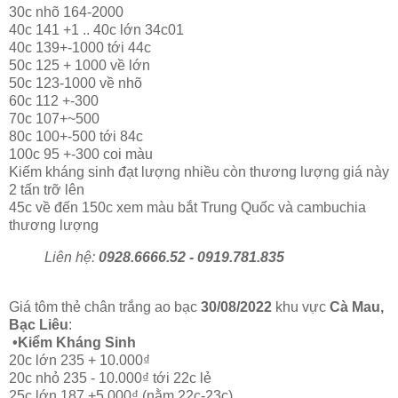
30c nhõ 164-2000
40c 141 +1 .. 40c lớn 34c01
40c 139+-1000 tới 44c
50c 125 + 1000 về lớn
50c 123-1000 về nhõ
60c 112 +-300
70c 107+~500
80c 100+-500 tới 84c
100c 95 +-300 coi màu
Kiếm kháng sinh đạt lượng nhiều còn thương lượng giá này
2 tấn trỡ lên
45c về đến 150c xem màu bắt Trung Quốc và cambuchia
thương lượng
Liên hệ:
0928.6666.52 - 0919.781.835
Giá tôm thẻ chân trắng ao bạc
30/08/2022
khu vực
Cà Mau,
Bạc Liêu
:
•Kiểm Kháng Sinh
20c lớn 235 + 10.000₫
20c nhỏ 235 - 10.000₫ tới 22c lẻ
25c lớn 187 +5.000₫ (nằm 22c-23c)