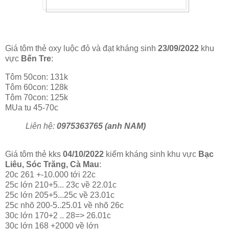
Giá tôm thẻ oxy luộc đỏ và đạt kháng sinh
23/09/2022
khu
vực
Bến Tre
:
Tôm 50con: 131k
Tôm 60con: 128k
Tôm 70con: 125k
MUa tu 45-70c
Liên hệ:
0975363765 (anh NAM)
Giá tôm thẻ kks
04/10/2022
kiểm kháng sinh khu vực
Bạc
Liêu, Sóc Trăng, Cà Mau
:
20c 261 +-10.000 tới 22c
25c lớn 210+5... 23c về 22.01c
25c lớn 205+5...25c về 23.01c
25c nhõ 200-5..25.01 về nhõ 26c
30c lớn 170+2 .. 28=> 26.01c
30c lớn 168 +2000 về lớn