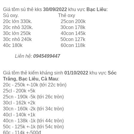
Giá tôm sú thẻ kks
30/09/2022
khu vực
Bạc Liêu
:
Sú oxy. Thẻ oxy
20c lớn 330k. 25con 200k
20c nhỏ 320k. 30con 178k
30c lớn 250k 40con 145k
30c nhỏ 240k 50con 127k
40c 180k 60con 118k
Liên hệ:
0945499447
Giá tôm thẻ kiểm kháng sinh
01/10/2022
khu vực
Sóc
Trăng, Bạc Liêu, Cà Mau
:
20c - 250k +-10k (tới 22c tròn)
25cl - 200k +5k
25cn - 190k -5k (tới 26c tròn)
30cl - 162k +2k
30cn - 160k -2k (tới 34c tròn)
40cl - 140k +1k
40cn - 138k -1k (tới 44c tròn)
50c - 125k +-1k (tới 54c tròn)
60c - 114k +-500đ