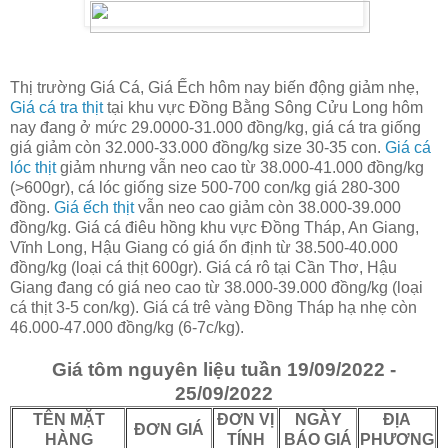
Thị trường Giá Cá, Giá Ếch hôm nay biến động giảm nhẹ,
Giá cá tra thịt
tại khu vực Đồng Bằng Sông Cửu Long hôm
nay đang ở mức 29.0000-31.000 đồng/kg, giá cá tra giống
giá giảm còn 32.000-33.000 đồng/kg size 30-35 con.
Giá cá
lóc thịt
giảm nhưng vẫn neo cao từ 38.000-41.000 đồng/kg
(>600gr), cá lóc giống size 500-700 con/kg giá 280-300
đồng.
Giá ếch thịt
vẫn neo cao giảm còn 38.000-39.000
đồng/kg. Giá cá điêu hồng khu vực Đồng Tháp, An Giang,
Vĩnh Long, Hậu Giang có giá ổn định từ 38.500-40.000
đồng/kg (loại cá thịt 600gr). Giá cá rô tại Cần Thơ, Hậu
Giang đang có giá neo cao từ 38.000-39.000 đồng/kg (loại
cá thịt 3-5 con/kg). Giá cá trê vàng Đồng Tháp hạ nhẹ còn
46.000-47.000 đồng/kg (6-7c/kg).
Giá tôm nguyên liệu tuần 19/09/2022 -
25/09/2022
TÊN MẶT
ĐƠN VỊ
NGÀY
ĐỊA
ĐƠN GIÁ
HÀNG
TÍNH
BÁO GIÁ
PHƯƠNG