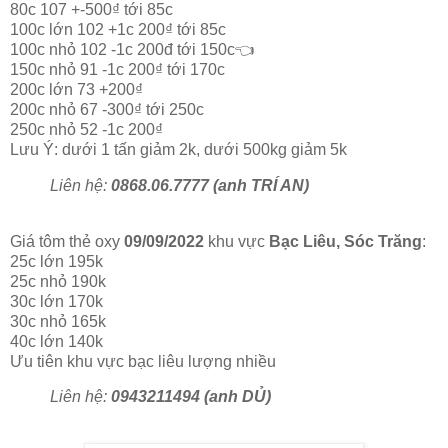
80c 107 +-500₫ tới 85c
100c lớn 102 +1c 200₫ tới 85c
100c nhỏ 102 -1c 200đ tới 150c👈
150c nhỏ 91 -1c 200₫ tới 170c
200c lớn 73 +200₫
200c nhỏ 67 -300₫ tới 250c
250c nhỏ 52 -1c 200₫
Lưu Ý: dưới 1 tấn giảm 2k, dưới 500kg giảm 5k
Liên hệ:
0868.06.7777 (anh TRÍ AN)
Giá tôm thẻ oxy
09/09/2022
khu vực
Bạc Liêu, Sóc Trăng
:
25c lớn 195k
25c nhỏ 190k
30c lớn 170k
30c nhỏ 165k
40c lớn 140k
Ưu tiên khu vực bạc liêu lượng nhiều
Liên hệ:
0943211494 (anh DỦ)