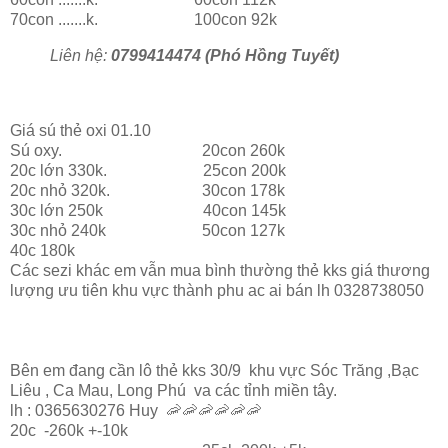
70con .......k. 100con 92k
Liên hệ:
0799414474 (Phó Hồng Tuyết)
Giá sú thẻ oxi 01.10
Sú oxy. 20con 260k
20c lớn 330k. 25con 200k
20c nhỏ 320k. 30con 178k
30c lớn 250k 40con 145k
30c nhỏ 240k 50con 127k
40c 180k
Các sezi khác em vẫn mua bình thường thẻ kks giá thương
lượng ưu tiên khu vực thành phu ac ai bán lh 0328738050
Bên em đang cần lô thẻ kks 30/9 khu vực Sóc Trăng ,Bạc
Liêu , Ca Mau, Long Phú va các tỉnh miền tây.
lh : 0365630276 Huy 🦐🦐🦐🦐🦐🦐
20c -260k +-10k