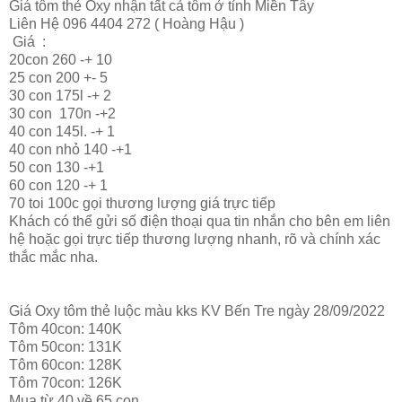
Giá tôm thẻ Oxy nhận tất cả tôm ở tỉnh Miền Tây
Liên Hệ 096 4404 272 ( Hoàng Hậu )
Giá :
20con 260 -+ 10
25 con 200 +- 5
30 con 175l -+ 2
30 con 170n -+2
40 con 145l. -+ 1
40 con nhỏ 140 -+1
50 con 130 -+1
60 con 120 -+ 1
70 toi 100c gọi thương lượng giá trực tiếp
Khách có thể gửi số điện thoại qua tin nhắn cho bên em liên
hệ hoặc gọi trực tiếp thương lượng nhanh, rõ và chính xác
thắc mắc nha.
Giá Oxy tôm thẻ luộc màu kks KV Bến Tre ngày 28/09/2022
Tôm 40con: 140K
Tôm 50con: 131K
Tôm 60con: 128K
Tôm 70con: 126K
Mua từ 40 về 65 con.