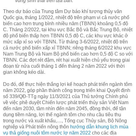
vùng sinh thái trên địa bàn.
Theo dự báo của Trung tâm Dự báo khí tượng thủy văn
Quốc gia, tháng 1/2022, nhiệt độ trên phạm vi cả nước phổ
biến cao hơn trung bình nhiều năm (TBNN) khoảng 0,5 độ
C. Tháng 2/2022, tại khu vực Bắc Bộ và Bắc Trung Bộ, nhiệt
độ phổ biến thấp hơn TBNN 0,5 độ C, các khu vực khác ở
mức xấp xỉ so với TBNN. Từ tháng 3-6/2022, nhiệt độ trên
cả nước phổ biến xấp xỉ TBNN; riêng tháng 6/2022 khu vực
Nam Trung Bộ và Nam Bộ phổ biến cao hơn 0,5 độ C so với
TBNN. Các đợt rét đậm, rét hại xuất hiện chủ yếu trong giai
đoạn từ nửa cuối tháng 1 đến tháng 2 năm 2022 với thời
gian không kéo dài.
Do đó, để thực hiện thắng lợi kế hoạch phát triển ngành tôm
năm 2022, góp phần thành công trong triển khai Quyết định
số 339/QĐ-TTg ngày 11/3/2021 của Thủ tướng Chính phủ
về việc phê duyệt Chiến lược phát triển thủy sản Việt Nam
đến năm 2030, tầm nhìn đến năm 2045, đồng thời, để tận
dụng tiềm năng, lợi thế ngành tôm cho nhu cầu tiêu thụ
trong nước và xuất khẩu,…, Tổng cục Thủy sản, Bộ Nông
nghiệp và Phát triển nông thôn
hướng dẫn khung lịch mùa
vụ thả giống nuôi tôm nước lợ năm 2022
cho các địa