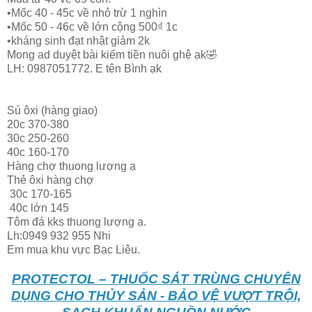
•Mốc 40 - 45c về nhỏ trừ 1 nghìn
•Mốc 50 - 46c về lớn cộng 500₫ 1c
•kháng sinh đạt nhật giảm 2k
Mong ad duyệt bài kiếm tiền nuôi ghệ ạk🤣
LH: 0987051772. E tên Bình ạk
Sú ôxi (hàng giao)
20c 370-380
30c 250-260
40c 160-170
Hàng chợ thuong lượng ạ
Thẻ ôxi hàng chợ
30c 170-165
40c lớn 145
Tôm đá kks thuong lượng ạ.
Lh:0949 932 955 Nhi
Em mua khu vực Bạc Liêu.
PROTECTOL – THUỐC SÁT TRÙNG CHUYÊN
DỤNG CHO THỦY SẢN - BẢO VỆ VƯỢT TRỘI,