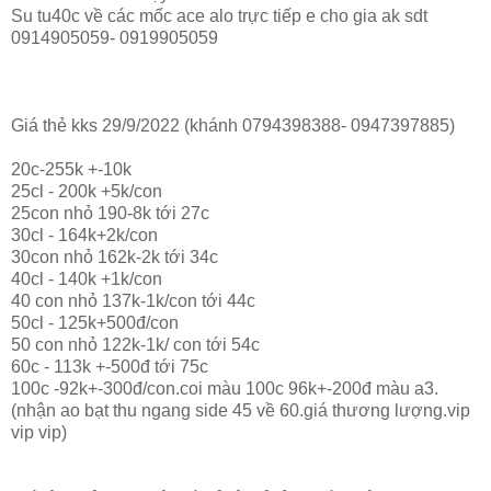
Su tu40c về các mốc ace alo trực tiếp e cho gia ak sdt
0914905059- 0919905059
Giá thẻ kks 29/9/2022 (khánh 0794398388- 0947397885)
20c-255k +-10k
25cl - 200k +5k/con
25con nhỏ 190-8k tới 27c
30cl - 164k+2k/con
30con nhỏ 162k-2k tới 34c
40cl - 140k +1k/con
40 con nhỏ 137k-1k/con tới 44c
50cl - 125k+500đ/con
50 con nhỏ 122k-1k/ con tới 54c
60c - 113k +-500đ tới 75c
100c -92k+-300đ/con.coi màu 100c 96k+-200đ màu a3.
(nhận ao bạt thu ngang side 45 về 60.giá thương lượng.vip
vip vip)