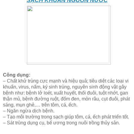
SẠCH KHUẨN NGUỒN NƯỚC
Công dụng:
– Chất khử trùng cực mạnh và hiệu quả; tiêu diệt các loại vi
khuẩn, virus, nấm, ký sinh trùng, nguyên sinh động vật gây
bệnh như: bệnh lở loét, xuất huyết, thối đuôi, tuột nhớt, gan
thận mủ, bệnh đường ruột, đốm đen, mòn râu, cụt đuôi, phát
sáng, mụn ghẻ,… trên tôm, cá, ếch.
– Ngăn ngừa dịch bệnh.
– Tạo môi trường trong sạch giúp tôm, cá, ếch phát triển tốt.
– Sát trùng dụng cụ, bể ương trong nuôi trồng thủy sản.