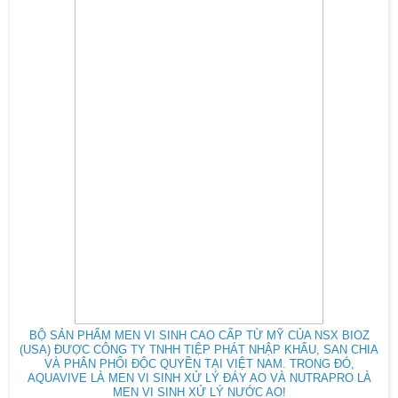
BỘ SẢN PHẨM MEN VI SINH CAO CẤP TỪ MỸ CỦA NSX BIOZ
(USA) ĐƯỢC CÔNG TY TNHH TIỆP PHÁT NHẬP KHẨU, SAN CHIA
VÀ PHÂN PHỐI ĐỘC QUYỀN TẠI VIỆT NAM. TRONG ĐÓ,
AQUAVIVE LÀ MEN VI SINH XỬ LÝ ĐÁY AO VÀ NUTRAPRO LÀ
MEN VI SINH XỬ LÝ NƯỚC AO!