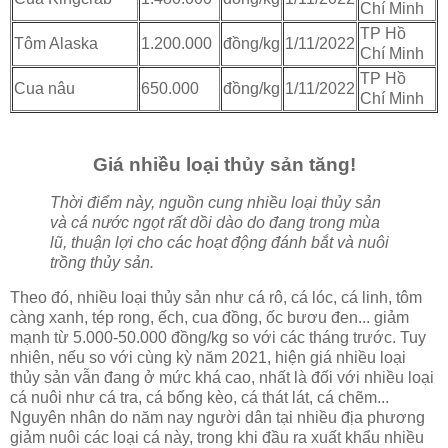
Chí Minh
TP Hồ
Tôm Alaska
1.200.000
đồng/kg
1/11/2022
Chí Minh
TP Hồ
Cua nâu
650.000
đồng/kg
1/11/2022
Chí Minh
Giá nhiều loại thủy sản tăng!
Thời điểm này, nguồn cung nhiều loại thủy sản
và cá nước ngọt rất dồi dào do đang trong mùa
lũ, thuận lợi cho các hoạt động đánh bắt và nuôi
trồng thủy sản.
Theo đó, nhiều loại thủy sản như cá rô, cá lóc, cá linh, tôm
càng xanh, tép rong, ếch, cua đồng, ốc bươu đen... giảm
mạnh từ 5.000-50.000 đồng/kg so với các tháng trước. Tuy
nhiên, nếu so với cùng kỳ năm 2021, hiện giá nhiều loại
thủy sản vẫn đang ở mức khá cao, nhất là đối với nhiều loại
cá nuôi như cá tra, cá bống kèo, cá thát lát, cá chẽm...
Nguyên nhân do năm nay người dân tại nhiều địa phương
giảm nuôi các loại cá này, trong khi đầu ra xuất khẩu nhiều