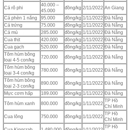
40.000 –
Cá rô phi
đồng/kg
2/11/2022
An Giang
45.000
Cá phèn 1 nắng
95.000
đồng/kg
1/11/2022
Đà Nẵng
Cá trứng
75.000
đồng/kg
1/11/2022
Đà Nẵng
Cá mú
285.000
đồng/kg
1/11/2022
Đà Nẵng
Cua thịt
420.000
đồng/kg
1/11/2022
Đà Nẵng
Cua gạch
520.000
đồng/kg
1/11/2022
Đà Nẵng
Tôm hùm bông
720.000
đồng/kg
1/11/2022
Đà Nẵng
loại 4-5 con/kg
Tôm hùm bông
780.000
đồng/kg
1/11/2022
Đà Nẵng
loại 3-4 con/kg
Tôm hùm bông
890.000
đồng/kg
1/11/2022
Đà Nẵng
loại 2-3 con/kg
Mực cơm hấp
189.000
đồng/kg
1/11/2022
Đà Nẵng
TP Hồ
Tôm hùm xanh
800.000
đồng/kg
1/11/2022
Chí Minh
TP Hồ
Cua lông
750.000
đồng/kg
1/11/2022
Chí Minh
TP Hồ
Cua Kingcrab
1.480.000
đồng/kg
1/11/2022