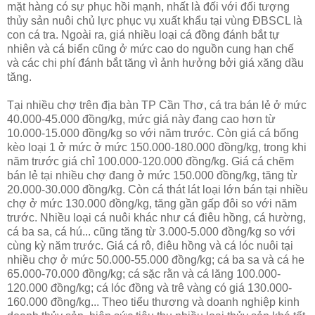
mặt hàng có sự phục hồi mạnh, nhất là đối với đối tượng
thủy sản nuôi chủ lực phục vụ xuất khẩu tại vùng ÐBSCL là
con cá tra. Ngoài ra, giá nhiều loại cá đồng đánh bắt tự
nhiên và cá biển cũng ở mức cao do nguồn cung hạn chế
và các chi phí đánh bắt tăng vì ảnh hưởng bởi giá xăng dầu
tăng.
Tại nhiều chợ trên địa bàn TP Cần Thơ, cá tra bán lẻ ở mức
40.000-45.000 đồng/kg, mức giá này đang cao hơn từ
10.000-15.000 đồng/kg so với năm trước. Còn giá cá bống
kèo loại 1 ở mức ở mức 150.000-180.000 đồng/kg, trong khi
năm trước giá chỉ 100.000-120.000 đồng/kg. Giá cá chẽm
bán lẻ tại nhiều chợ đang ở mức 150.000 đồng/kg, tăng từ
20.000-30.000 đồng/kg. Còn cá thát lát loại lớn bán tại nhiều
chợ ở mức 130.000 đồng/kg, tăng gần gấp đôi so với năm
trước. Nhiều loại cá nuôi khác như cá điêu hồng, cá hường,
cá ba sa, cá hú... cũng tăng từ 3.000-5.000 đồng/kg so với
cùng kỳ năm trước. Giá cá rô, điêu hồng và cá lóc nuôi tại
nhiều chợ ở mức 50.000-55.000 đồng/kg; cá ba sa và cá he
65.000-70.000 đồng/kg; cá sặc rằn và cá lăng 100.000-
120.000 đồng/kg; cá lóc đồng và trê vàng có giá 130.000-
160.000 đồng/kg... Theo tiểu thương và doanh nghiệp kinh