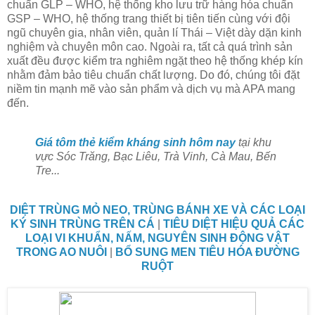
chuẩn GLP – WHO, hệ thống kho lưu trữ hàng hóa chuẩn
GSP – WHO, hệ thống trang thiết bị tiên tiến cùng với đội
ngũ chuyên gia, nhân viên, quản lí Thái – Việt dày dặn kinh
nghiệm và chuyên môn cao. Ngoài ra, tất cả quá trình sản
xuất đều được kiểm tra nghiêm ngặt theo hệ thống khép kín
nhằm đảm bảo tiêu chuẩn chất lượng. Do đó, chúng tôi đặt
niềm tin mạnh mẽ vào sản phẩm và dịch vụ mà APA mang
đến.
Giá tôm thẻ kiểm kháng sinh hôm nay
tại khu
vực Sóc Trăng, Bạc Liêu, Trà Vinh, Cà Mau, Bến
Tre...
DIỆT TRÙNG MỎ NEO, TRÙNG BÁNH XE VÀ CÁC LOẠI
KÝ SINH TRÙNG TRÊN CÁ
|
TIÊU DIỆT HIỆU QUẢ CÁC
LOẠI VI KHUẨN, NẤM, NGUYÊN SINH ĐỘNG VẬT
TRONG AO NUÔI
|
BỔ SUNG MEN TIÊU HÓA ĐƯỜNG
RUỘT