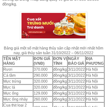
đồng/kg.
Bảng giá một số mặt hàng thủy sản cập nhật mới nhất hôm
nay, giá thủy sản tuần 31/10/2022 – 06/11/2022
TÊN MẶT
ĐƠN GIÁ
ĐƠN VỊ
NGÀY
ĐỊA
HÀNG
(VNĐ)
TÍNH
BÁO GIÁ
PHƯƠNG
Rươi
370.000
đồng/kg
3/11/2022
Hà Nội
Cá tầm
290.000
đồng/kg
3/11/2022
Hà Nội
Mực trứng
320.000
đồng/kg
3/11/2022
Hà Nội
Mực lá
320.000
đồng/kg
3/11/2022
Hà Nội
Mực ống
129.000
đồng/kg
3/11/2022
Hà Nội
Mực ống nháy
260.000
đồng/kg
3/11/2022
Hà Nội
Cua thịt loại 2