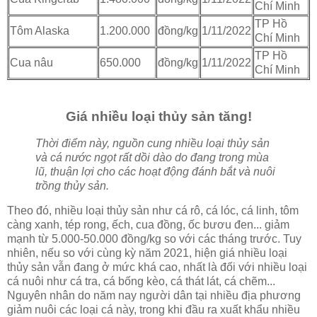
Chí Minh
TP Hồ
Tôm Alaska
1.200.000
đồng/kg
1/11/2022
Chí Minh
TP Hồ
Cua nâu
650.000
đồng/kg
1/11/2022
Chí Minh
Giá nhiều loại thủy sản tăng!
Thời điểm này, nguồn cung nhiều loại thủy sản
và cá nước ngọt rất dồi dào do đang trong mùa
lũ, thuận lợi cho các hoạt động đánh bắt và nuôi
trồng thủy sản.
Theo đó, nhiều loại thủy sản như cá rô, cá lóc, cá linh, tôm
càng xanh, tép rong, ếch, cua đồng, ốc bươu đen... giảm
mạnh từ 5.000-50.000 đồng/kg so với các tháng trước. Tuy
nhiên, nếu so với cùng kỳ năm 2021, hiện giá nhiều loại
thủy sản vẫn đang ở mức khá cao, nhất là đối với nhiều loại
cá nuôi như cá tra, cá bống kèo, cá thát lát, cá chẽm...
Nguyên nhân do năm nay người dân tại nhiều địa phương
giảm nuôi các loại cá này, trong khi đầu ra xuất khẩu nhiều