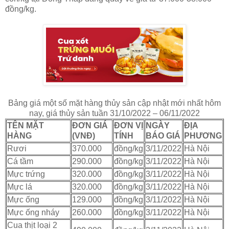
đồng/kg.
Bảng giá một số mặt hàng thủy sản cập nhật mới nhất hôm
nay, giá thủy sản tuần 31/10/2022 – 06/11/2022
TÊN MẶT
ĐƠN GIÁ
ĐƠN VỊ
NGÀY
ĐỊA
HÀNG
(VNĐ)
TÍNH
BÁO GIÁ
PHƯƠNG
Rươi
370.000
đồng/kg
3/11/2022
Hà Nội
Cá tầm
290.000
đồng/kg
3/11/2022
Hà Nội
Mực trứng
320.000
đồng/kg
3/11/2022
Hà Nội
Mực lá
320.000
đồng/kg
3/11/2022
Hà Nội
Mực ống
129.000
đồng/kg
3/11/2022
Hà Nội
Mực ống nháy
260.000
đồng/kg
3/11/2022
Hà Nội
Cua thịt loại 2