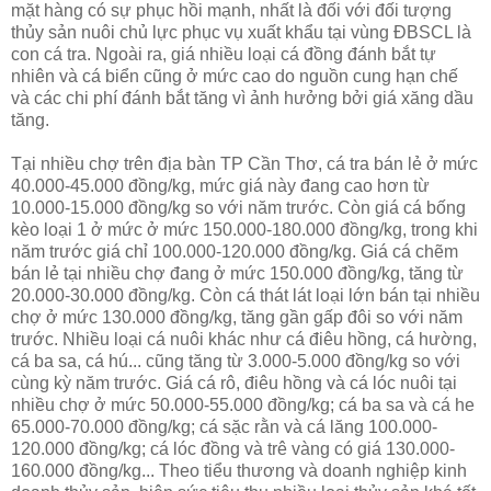
mặt hàng có sự phục hồi mạnh, nhất là đối với đối tượng
thủy sản nuôi chủ lực phục vụ xuất khẩu tại vùng ÐBSCL là
con cá tra. Ngoài ra, giá nhiều loại cá đồng đánh bắt tự
nhiên và cá biển cũng ở mức cao do nguồn cung hạn chế
và các chi phí đánh bắt tăng vì ảnh hưởng bởi giá xăng dầu
tăng.
Tại nhiều chợ trên địa bàn TP Cần Thơ, cá tra bán lẻ ở mức
40.000-45.000 đồng/kg, mức giá này đang cao hơn từ
10.000-15.000 đồng/kg so với năm trước. Còn giá cá bống
kèo loại 1 ở mức ở mức 150.000-180.000 đồng/kg, trong khi
năm trước giá chỉ 100.000-120.000 đồng/kg. Giá cá chẽm
bán lẻ tại nhiều chợ đang ở mức 150.000 đồng/kg, tăng từ
20.000-30.000 đồng/kg. Còn cá thát lát loại lớn bán tại nhiều
chợ ở mức 130.000 đồng/kg, tăng gần gấp đôi so với năm
trước. Nhiều loại cá nuôi khác như cá điêu hồng, cá hường,
cá ba sa, cá hú... cũng tăng từ 3.000-5.000 đồng/kg so với
cùng kỳ năm trước. Giá cá rô, điêu hồng và cá lóc nuôi tại
nhiều chợ ở mức 50.000-55.000 đồng/kg; cá ba sa và cá he
65.000-70.000 đồng/kg; cá sặc rằn và cá lăng 100.000-
120.000 đồng/kg; cá lóc đồng và trê vàng có giá 130.000-
160.000 đồng/kg... Theo tiểu thương và doanh nghiệp kinh