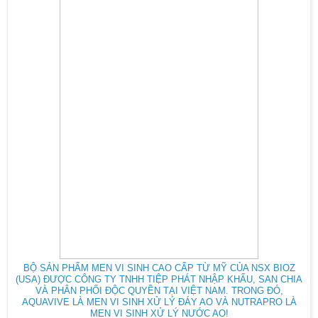
BỘ SẢN PHẨM MEN VI SINH CAO CẤP TỪ MỸ CỦA NSX BIOZ
(USA) ĐƯỢC CÔNG TY TNHH TIỆP PHÁT NHẬP KHẨU, SAN CHIA
VÀ PHÂN PHỐI ĐỘC QUYỀN TẠI VIỆT NAM. TRONG ĐÓ,
AQUAVIVE LÀ MEN VI SINH XỬ LÝ ĐÁY AO VÀ NUTRAPRO LÀ
MEN VI SINH XỬ LÝ NƯỚC AO!