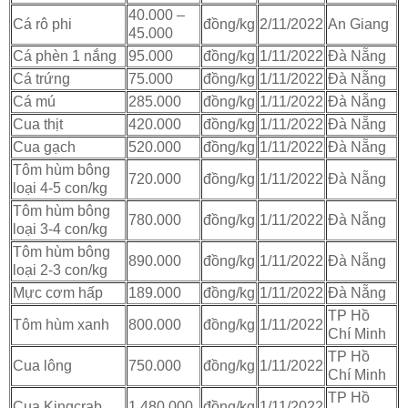
40.000 –
Cá rô phi
đồng/kg
2/11/2022
An Giang
45.000
Cá phèn 1 nắng
95.000
đồng/kg
1/11/2022
Đà Nẵng
Cá trứng
75.000
đồng/kg
1/11/2022
Đà Nẵng
Cá mú
285.000
đồng/kg
1/11/2022
Đà Nẵng
Cua thịt
420.000
đồng/kg
1/11/2022
Đà Nẵng
Cua gạch
520.000
đồng/kg
1/11/2022
Đà Nẵng
Tôm hùm bông
720.000
đồng/kg
1/11/2022
Đà Nẵng
loại 4-5 con/kg
Tôm hùm bông
780.000
đồng/kg
1/11/2022
Đà Nẵng
loại 3-4 con/kg
Tôm hùm bông
890.000
đồng/kg
1/11/2022
Đà Nẵng
loại 2-3 con/kg
Mực cơm hấp
189.000
đồng/kg
1/11/2022
Đà Nẵng
TP Hồ
Tôm hùm xanh
800.000
đồng/kg
1/11/2022
Chí Minh
TP Hồ
Cua lông
750.000
đồng/kg
1/11/2022
Chí Minh
TP Hồ
Cua Kingcrab
1.480.000
đồng/kg
1/11/2022