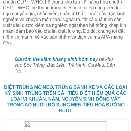
chuẩn GLP – WHO, hệ thống kho lưu trữ hàng hóa chuẩn
GSP – WHO, hệ thống trang thiết bị tiên tiến cùng với đội
ngũ chuyên gia, nhân viên, quản lí Thái – Việt dày dặn kinh
nghiệm và chuyên môn cao. Ngoài ra, tất cả quá trình sản
xuất đều được kiểm tra nghiêm ngặt theo hệ thống khép kín
nhằm đảm bảo tiêu chuẩn chất lượng. Do đó, chúng tôi đặt
niềm tin mạnh mẽ vào sản phẩm và dịch vụ mà APA mang
đến.
Giá tôm thẻ kiểm kháng sinh hôm nay
tại khu
vực Sóc Trăng, Bạc Liêu, Trà Vinh, Cà Mau, Bến
Tre...
DIỆT TRÙNG MỎ NEO, TRÙNG BÁNH XE VÀ CÁC LOẠI
KÝ SINH TRÙNG TRÊN CÁ
|
TIÊU DIỆT HIỆU QUẢ CÁC
LOẠI VI KHUẨN, NẤM, NGUYÊN SINH ĐỘNG VẬT
TRONG AO NUÔI
|
BỔ SUNG MEN TIÊU HÓA ĐƯỜNG
RUỘT