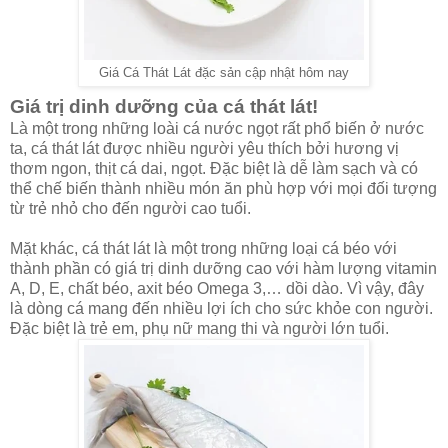
Giá Cá Thát Lát đặc sản cập nhật hôm nay
Giá trị dinh dưỡng của cá thát lát!
Là một trong những loài cá nước ngọt rất phổ biến ở nước
ta, cá thát lát được nhiều người yêu thích bởi hương vị
thơm ngon, thịt cá dai, ngọt. Đặc biệt là dễ làm sạch và có
thể chế biến thành nhiều món ăn phù hợp với mọi đối tượng
từ trẻ nhỏ cho đến người cao tuổi.
Mặt khác, cá thát lát là một trong những loại cá béo với
thành phần có giá trị dinh dưỡng cao với hàm lượng vitamin
A, D, E, chất béo, axit béo Omega 3,… dồi dào. Vì vậy, đây
là dòng cá mang đến nhiều lợi ích cho sức khỏe con người.
Đặc biệt là trẻ em, phụ nữ mang thi và người lớn tuổi.