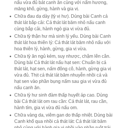
nấu vừa đủ bát canh ăn cùng với nấm hương,
măng khô, gừng, hành và gia vị.
Chữa đau dạ dày (tỳ vị hư). Dùng bài Canh cá
thát lát bắp cải: Cá thát lát băm nhỏ nấu canh
cùng bắp cải, hành ngò gia vị vừa đủ.
Chữa tỳ thận hư mà sinh lý yếu. Dùng bài Canh
thát lát hoa thiên lý: Cá thát lát băm nhỏ nấu với
hoa thiên lý, hành, gừng, gia vị vừa.
Chữa tỳ ăn ngủ kém, suy nhược, chậm lên cân.
Dùng bài Cá thát lát nấu hạt sen: Chuẩn bị cá
thát lát, hạt sen, nấm đông cô, hành, gừng gia vị
vừa đủ. Thịt cá thát lát băm nhuyễn nhồi cá và
hạt sen vào phần bụng nấm sau gia vị vừa đủ
nấu canh ăn.
Chữa tỳ hư sinh đàm thấp huyết áp cao. Dùng
bài Cá thát lát om rau cần: Cá thát lát, rau cần,
hành tím, gia vị vừa đủ nấu om.
Chữa vàng da, viêm gan do thấp nhiệt. Dùng bài
Canh khổ qua nhồi cá thát lát: Cá thát lát băm
nhỏ cùng với hành gia vị nhồi vào phần ruột trái