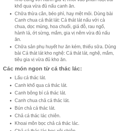
khổ qua vừa đủ nấu canh ăn.
Chữa thừa cân, béo phì, hay mệt mỏi. Dùng bài
Canh chua cá thát lát: Cá thát lát nấu với cà
chua, dọc mùng, hoa chuối, giá đỗ, rau ngổ,
hành lá, ớt sừng, mắm, gia vị nêm vừa đủ nấu
ăn.
Chữa sản phụ huyết hư ăn kém, thiếu sữa. Dùng
bài Cá thát lát kho nghệ: Cá thát lát, nghệ, mắm,
tiêu gia vị vừa đủ kho ăn.
Các món ngon từ cá thác lác:
Lẩu cá thác lát.
Canh khổ qua cá thác lát.
Canh bông bí cá thác lát.
Canh chua chả cá thác lát.
Bún chả cá thác lát.
Chả cá thác lác chiên.
Khoai môn bọc chả cá thác lác.
Chả cá thác lác bọc xôi chiên.