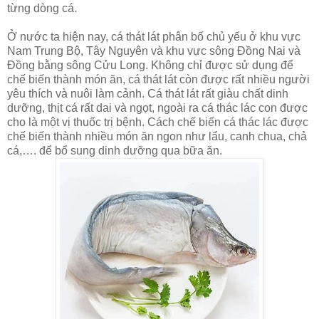
từng dòng cá.
Ở nước ta hiện nay, cá thát lát phân bố chủ yếu ở khu vực
Nam Trung Bộ, Tây Nguyên và khu vực sông Đồng Nai và
Đồng bằng sông Cửu Long. Không chỉ được sử dụng để
chế biến thành món ăn, cá thát lát còn được rất nhiều người
yêu thích và nuôi làm cảnh. Cá thát lát rất giàu chất dinh
dưỡng, thịt cá rất dai và ngọt, ngoài ra cá thác lác con được
cho là một vị thuốc trị bệnh. Cách chế biến cá thác lác được
chế biến thành nhiều món ăn ngon như lẩu, canh chua, chả
cá,…. để bổ sung dinh dưỡng qua bữa ăn.