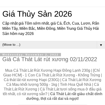
Giá Thủy Sản 2026
Cập nhật giá Tôm sớm nhất, giá Cá, Ếch, Cua, Lươn, Rắn
Miền Tây, Miền Bắc, Miền Đông, Miền Trung Giá Thủy Hải
Sản hôm nay 2026
▼
Wednesday, November 2, 2022
Giá Cá Thát Lát rút xương 02/11/2022
Mua Cá Thát Lát Rút Xương Hapi Đông Lạnh 230g | [Chỉ
Giao HCM] - 1 Con Cá Thát Lát Rút Xương - Không Trứng |
Cá thát lát rút xương Hapi (230G) | Cá Thát Lát Rút Xương
Cà Mau khối lượng 500g - 1kg | Tinh Hoa Quê Nhà | Cá
Thát Lát Rút Xương | Cá Thát Lát tươi sống mua ở đâu giá
tốt nhất, có rút xương sẵn? |
Cá Thát Lát rất giàu chất dinh
dưỡng, thịt cá rất dai và ngọt!