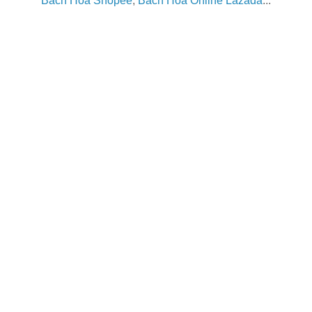
Bách Hóa Shopee
,
Bách Hóa Online Lazada
...