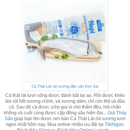
Cá Thát Lát rút xương đặc sản Kim Sa!
Cá thát lát tươi sống được đánh bắt tại ao. Rồi được khéo
léo rút hết xương chính, vá xương dăm, chỉ còn thịt và đầu
cá. Sau đó cá được ướp gia vị cho thấm đều, hút chân
không và cuối cùng được cấp đông sâu hiện đại...
Giá Thủy
Sản
giúp bạn tìm được nơi bán Cá Thát Lát rút xương tươi
ngon nhất hôm nay. Mua online nhiều ưu đãi tại
TikiNgon
,