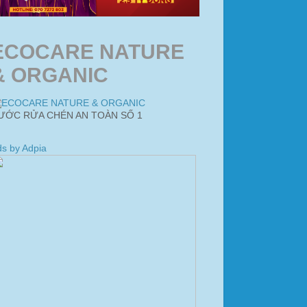
ECOCARE NATURE
& ORGANIC
ƯỚC RỬA CHÉN AN TOÀN SỐ 1
s by Adpia