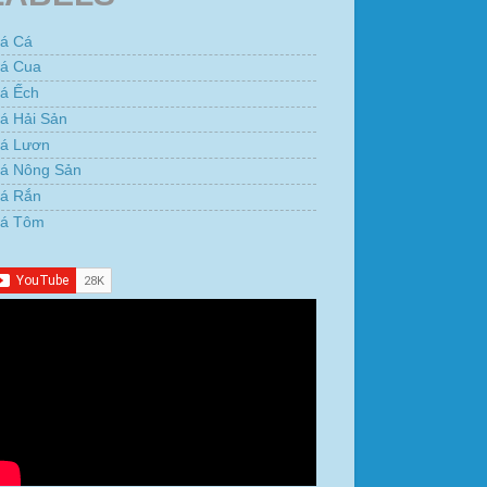
iá Cá
iá Cua
iá Ếch
á Hải Sản
iá Lươn
iá Nông Sản
iá Rắn
iá Tôm