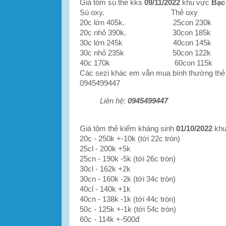
Giá tôm sú thẻ kks
09/11/2022
khu vực
Bạc
Sú oxy. Thẻ oxy
20c lớn 405k. 25con 230k
20c nhỏ 390k. 30con 185k
30c lớn 245k 40con 145k
30c nhỏ 235k 50con 122k
40c 170k 60con 115k
Các sezi khác em vẫn mua bình thường thẻ k
0945499447
Liên hệ:
0945499447
Giá tôm thẻ kiểm kháng sinh
01/10/2022
khu
20c - 250k +-10k (tới 22c tròn)
25cl - 200k +5k
25cn - 190k -5k (tới 26c tròn)
30cl - 162k +2k
30cn - 160k -2k (tới 34c tròn)
40cl - 140k +1k
40cn - 138k -1k (tới 44c tròn)
50c - 125k +-1k (tới 54c tròn)
60c - 114k +-500đ