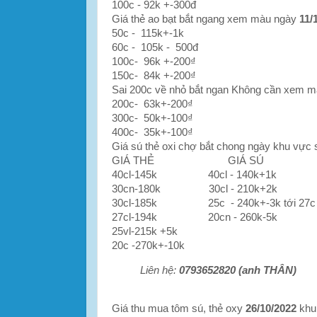
100c - 92k +-300đ
Giá thẻ ao bạt bắt ngang xem màu ngày
11/
50c - 115k+-1k
60c - 105k - 500đ
100c- 96k +-200₫
150c- 84k +-200₫
Sai 200c về nhỏ bắt ngan Không cần xem mà
200c- 63k+-200₫
300c- 50k+-100₫
400c- 35k+-100₫
Giá sú thẻ oxi chợ bắt chong ngày khu vực 
GIÁ THẺ GIÁ SÚ
40cl-145k 40cl - 140k+1k
30cn-180k 30cl - 210k+2k
30cl-185k 25c - 240k+-3k tớ
27cl-194k 20cn - 260k-5k
25vl-215k +5k
20c -270k+-10k
Liên hệ:
0793652820 (anh THÂN)
Giá thu mua tôm sú, thẻ oxy
26/10/2022
khu