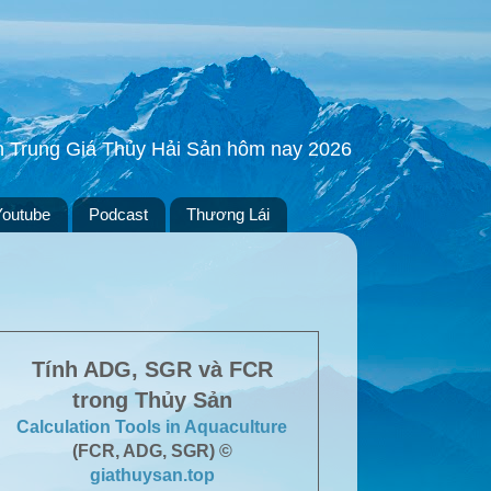
ền Trung Giá Thủy Hải Sản hôm nay 2026
Youtube
Podcast
Thương Lái
Tính ADG, SGR và FCR
trong Thủy Sản
Calculation Tools in Aquaculture
(FCR, ADG, SGR) ©
giathuysan.top