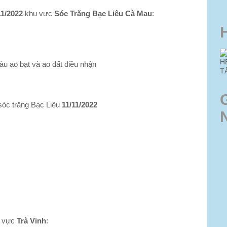
11/2022
khu vực
Sóc Trăng Bạc Liêu Cà Mau
:
H
u ao bạt và ao đất điều nhận
T
sóc trăng Bạc Liêu
11/11/2022
i 27c
 vực
Trà Vinh
: