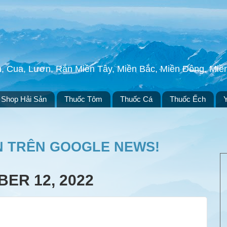
h, Cua, Lươn, Rắn Miền Tây, Miền Bắc, Miền Đông, Mi
Shop Hải Sản
Thuốc Tôm
Thuốc Cá
Thuốc Ếch
N TRÊN GOOGLE NEWS!
ER 12, 2022