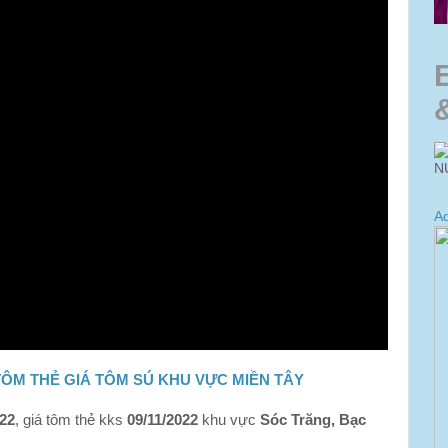
N
Ad
TÔM THẺ GIÁ TÔM SÚ KHU VỰC MIỀN TÂY
022
, giá tôm thẻ kks
09/11/2022
khu vực
Sóc Trăng, Bạc