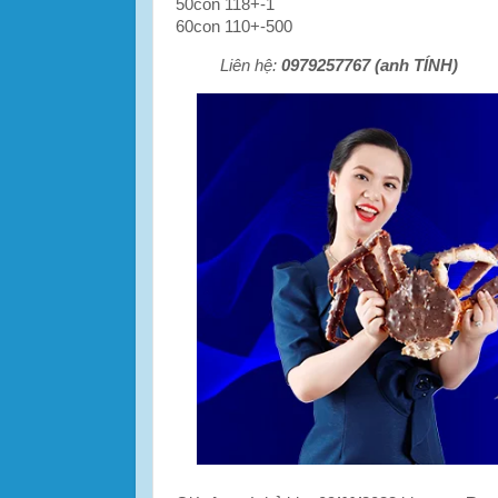
50con 118+-1
60con 110+-500
Liên hệ:
0979257767 (anh TÍNH)