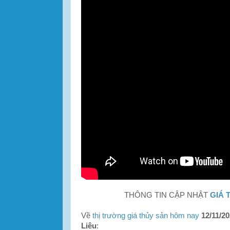
THÔNG TIN CẬP NHẬT
GIÁ 
Về
thị trường giá thủy sản hôm nay
12/11/2
Liêu
: