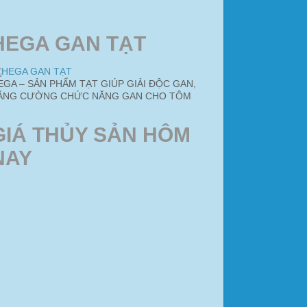
HEGA GAN TẠT
EGA – SẢN PHẨM TẠT GIÚP GIẢI ĐỘC GAN,
ĂNG CƯỜNG CHỨC NĂNG GAN CHO TÔM
GIÁ THỦY SẢN HÔM
NAY