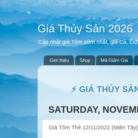
Giá Thủy Sản 2026
Cập nhật giá Tôm sớm nhất, giá Cá, Ếc
Giới thiệu
Shop
Mã Giảm Giá
⚡ GIÁ THỦY SẢ
SATURDAY, NOVEMB
Giá Tôm Thẻ 12/11/2022 (Miền Tây)