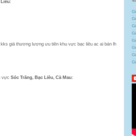
 Liêu
:
G
G
G
Gi
G
ks giá thương lượng ưu tiên khu vực bạc liêu ac ai bán lh
G
G
G
 vực
Sóc Trăng, Bạc Liêu, Cà Mau
: