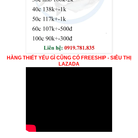
HÀNG THIẾT YẾU GÌ CŨNG CÓ FREESHIP - SIÊU THỊ
LAZADA