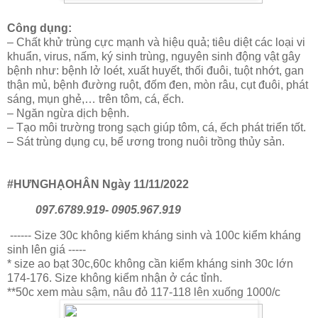
Công dụng:
– Chất khử trùng cực mạnh và hiệu quả; tiêu diệt các loại vi
khuẩn, virus, nấm, ký sinh trùng, nguyên sinh động vật gây
bệnh như: bệnh lở loét, xuất huyết, thối đuôi, tuột nhớt, gan
thận mủ, bệnh đường ruột, đốm đen, mòn râu, cụt đuôi, phát
sáng, mụn ghẻ,… trên tôm, cá, ếch.
– Ngăn ngừa dịch bệnh.
– Tạo môi trường trong sạch giúp tôm, cá, ếch phát triển tốt.
– Sát trùng dụng cụ, bể ương trong nuôi trồng thủy sản.
#HƯNGHẠOHÂN Ngày 11/11/2022
097.6789.919- 0905.967.919
------ Size 30c không kiểm kháng sinh và 100c kiểm kháng
sinh lên giá -----
* size ao bạt 30c,60c không cần kiểm kháng sinh 30c lớn
174-176. Size không kiểm nhận ở các tỉnh.
**50c xem màu sậm, nâu đỏ 117-118 lên xuống 1000/c