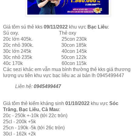
Giá tôm sú thẻ kks
09/11/2022
khu vực
Bạc Liêu
:
Sú oxy. Thẻ oxy
20c lớn 405k. 25con 230k
20c nhỏ 390k. 30con 185k
30c lớn 245k 40con 145k
30c nhỏ 235k 50con 122k
40c 170k 60con 115k
Các sezi khác em vẫn mua bình thường thẻ kks giá thương
lượng ưu tiên khu vực bạc liêu ac ai bán lh 0945499447
Liên hệ:
0945499447
Giá tôm thẻ kiểm kháng sinh
01/10/2022
khu vực
Sóc
Trăng, Bạc Liêu, Cà Mau
:
20c - 250k +-10k (tới 22c tròn)
25cl - 200k +5k
25cn - 190k -5k (tới 26c tròn)
30cl - 162k +2k