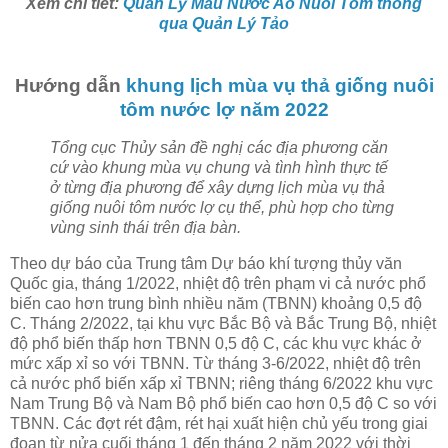
Xem chi tiết:
Quản Lý Màu Nước Ao Nuôi Tôm thông
qua Quản Lý Tảo
Hướng dẫn
khung lịch mùa vụ thả giống nuôi
tôm nước lợ năm 2022
Tổng cục Thủy sản đề nghị các địa phương căn
cứ vào khung mùa vụ chung và tình hình thực tế
ở từng địa phương để xây dựng lịch mùa vụ thả
giống nuôi tôm nước lợ cụ thể, phù hợp cho từng
vùng sinh thái trên địa bàn.
Theo dự báo của Trung tâm Dự báo khí tượng thủy văn
Quốc gia, tháng 1/2022, nhiệt độ trên phạm vi cả nước phổ
biến cao hơn trung bình nhiều năm (TBNN) khoảng 0,5 độ
C. Tháng 2/2022, tại khu vực Bắc Bộ và Bắc Trung Bộ, nhiệt
độ phổ biến thấp hơn TBNN 0,5 độ C, các khu vực khác ở
mức xấp xỉ so với TBNN. Từ tháng 3-6/2022, nhiệt độ trên
cả nước phổ biến xấp xỉ TBNN; riêng tháng 6/2022 khu vực
Nam Trung Bộ và Nam Bộ phổ biến cao hơn 0,5 độ C so với
TBNN. Các đợt rét đậm, rét hại xuất hiện chủ yếu trong giai
đoạn từ nửa cuối tháng 1 đến tháng 2 năm 2022 với thời