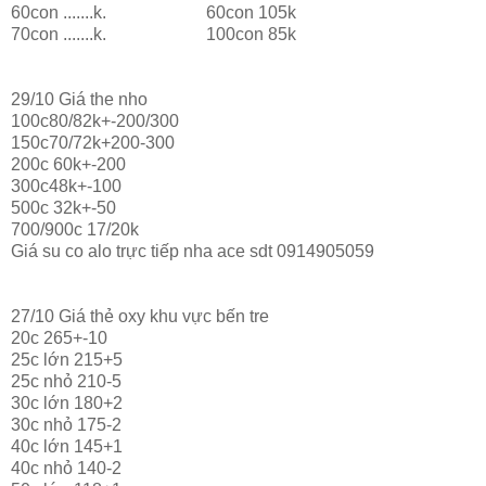
60con .......k. 60con 105k
70con .......k. 100con 85k
29/10 Giá the nho
100c80/82k+-200/300
150c70/72k+200-300
200c 60k+-200
300c48k+-100
500c 32k+-50
700/900c 17/20k
Giá su co alo trực tiếp nha ace sdt 0914905059
27/10 Giá thẻ oxy khu vực bến tre
20c 265+-10
25c lớn 215+5
25c nhỏ 210-5
30c lớn 180+2
30c nhỏ 175-2
40c lớn 145+1
40c nhỏ 140-2