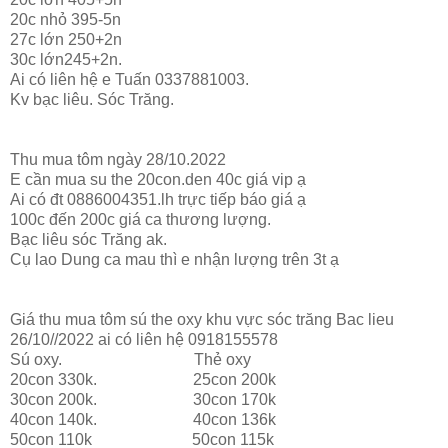
20c nhỏ 395-5n
27c lớn 250+2n
30c lớn245+2n.
Ai có liên hệ e Tuấn 0337881003.
Kv bạc liêu. Sóc Trăng.
Thu mua tôm ngày 28/10.2022
E cần mua su the 20con.den 40c giá vip ạ
Ai có đt 0886004351.lh trực tiếp báo giá ạ
100c đến 200c giá ca thương lượng.
Bạc liêu sóc Trăng ak.
Cụ lao Dung ca mau thì e nhận lượng trên 3t ạ
Giá thu mua tôm sú the oxy khu vực sóc trăng Bac lieu
26/10//2022 ai có liên hệ 0918155578
Sú oxy. Thẻ oxy
20con 330k. 25con 200k
30con 200k. 30con 170k
40con 140k. 40con 136k
50con 110k 50con 115k