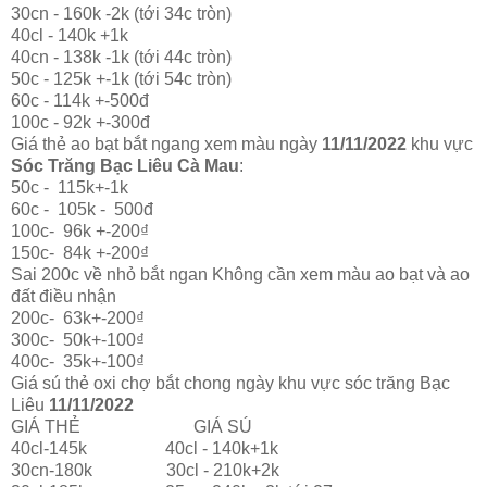
30cn - 160k -2k (tới 34c tròn)
40cl - 140k +1k
40cn - 138k -1k (tới 44c tròn)
50c - 125k +-1k (tới 54c tròn)
60c - 114k +-500đ
100c - 92k +-300đ
Giá thẻ ao bạt bắt ngang xem màu ngày
11/11/2022
khu vực
Sóc Trăng Bạc Liêu Cà Mau
:
50c - 115k+-1k
60c - 105k - 500đ
100c- 96k +-200₫
150c- 84k +-200₫
Sai 200c về nhỏ bắt ngan Không cần xem màu ao bạt và ao
đất điều nhận
200c- 63k+-200₫
300c- 50k+-100₫
400c- 35k+-100₫
Giá sú thẻ oxi chợ bắt chong ngày khu vực sóc trăng Bạc
Liêu
11/11/2022
GIÁ THẺ GIÁ SÚ
40cl-145k 40cl - 140k+1k
30cn-180k 30cl - 210k+2k