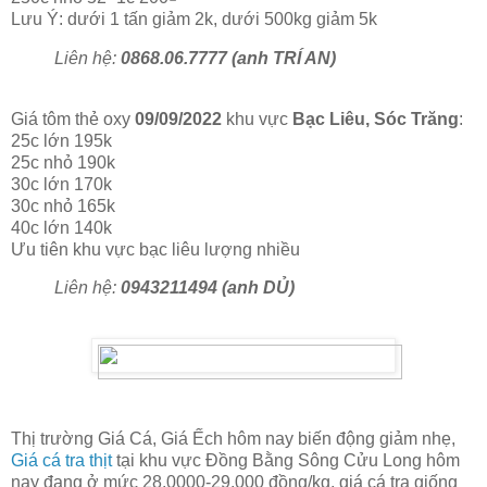
Lưu Ý: dưới 1 tấn giảm 2k, dưới 500kg giảm 5k
Liên hệ:
0868.06.7777 (anh TRÍ AN)
Giá tôm thẻ oxy
09/09/2022
khu vực
Bạc Liêu, Sóc Trăng
:
25c lớn 195k
25c nhỏ 190k
30c lớn 170k
30c nhỏ 165k
40c lớn 140k
Ưu tiên khu vực bạc liêu lượng nhiều
Liên hệ:
0943211494 (anh DỦ)
Thị trường Giá Cá, Giá Ếch hôm nay biến động giảm nhẹ,
Giá cá tra thịt
tại khu vực Đồng Bằng Sông Cửu Long hôm
nay đang ở mức 28.0000-29.000 đồng/kg, giá cá tra giống