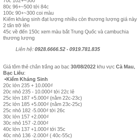
70c 102+~500
80c 96+~500 tới 84c
100c 90+~300 coi màu
Kiếm kháng sinh đạt lượng nhiều còn thương lượng giá này
2 tấn trỡ lên
45c về đến 150c xem màu bắt Trung Quốc và cambuchia
thương lượng
Liên hệ:
0928.6666.52 - 0919.781.835
Giá tôm thẻ chân trắng ao bạc
30/08/2022
khu vực
Cà Mau,
Bạc Liêu
:
•Kiểm Kháng Sinh
20c lớn 235 + 10.000₫
20c nhỏ 235 - 10.000₫ tới 22c lẻ
25c lớn 187 +5.000₫ (nằm 22c-23c)
25c lớn 185 +5.000₫ (nằm 23c-25c)
25c nhỏ 182 -5.000₫ tới 26c
30c lớn 157 +2.000₫
30c nhỏ 157 -2.000₫
40c lớn 137 +1.000₫ tới 35c
40c nhỏ 136 -2.000₫ ( 40c-55c)