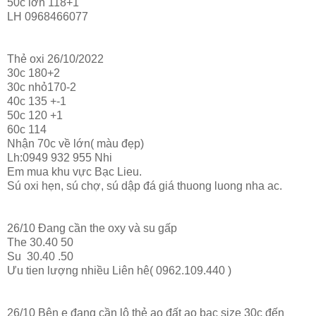
50c lớn 118+1
LH 0968466077
Thẻ oxi 26/10/2022
30c 180+2
30c nhỏ170-2
40c 135 +-1
50c 120 +1
60c 114
Nhận 70c về lớn( màu đẹp)
Lh:0949 932 955 Nhi
Em mua khu vực Bạc Lieu.
Sú oxi hẹn, sú chợ, sú dập đá giá thuong luong nha ac.
26/10 Đang cần the oxy và su gấp
The 30.40 50
Su 30.40 .50
Ưu tien lượng nhiều Liên hê( 0962.109.440 )
26/10 Bên e đang cần lô thẻ ao đất ao bạc size 30c đến