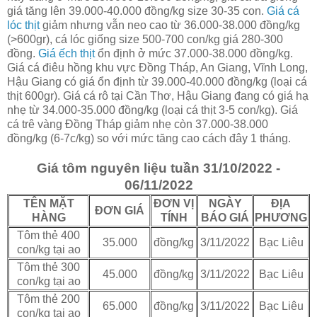
giá tăng lên 39.000-40.000 đồng/kg size 30-35 con.
Giá cá
lóc thịt
giảm nhưng vẫn neo cao từ 36.000-38.000 đồng/kg
(>600gr), cá lóc giống size 500-700 con/kg giá 280-300
đồng.
Giá ếch thịt
ổn định ở mức 37.000-38.000 đồng/kg.
Giá cá điêu hồng khu vực Đồng Tháp, An Giang, Vĩnh Long,
Hậu Giang có giá ổn định từ 39.000-40.000 đồng/kg (loại cá
thịt 600gr). Giá cá rô tại Cần Thơ, Hậu Giang đang có giá hạ
nhẹ từ 34.000-35.000 đồng/kg (loại cá thịt 3-5 con/kg). Giá
cá trê vàng Đồng Tháp giảm nhẹ còn 37.000-38.000
đồng/kg (6-7c/kg) so với mức tăng cao cách đây 1 tháng.
Giá tôm nguyên liệu tuần 31/10/2022 -
06/11/2022
TÊN MẶT
ĐƠN VỊ
NGÀY
ĐỊA
ĐƠN GIÁ
HÀNG
TÍNH
BÁO GIÁ
PHƯƠNG
Tôm thẻ 400
35.000
đồng/kg
3/11/2022
Bạc Liêu
con/kg tại ao
Tôm thẻ 300
45.000
đồng/kg
3/11/2022
Bạc Liêu
con/kg tại ao
Tôm thẻ 200
65.000
đồng/kg
3/11/2022
Bạc Liêu
con/kg tại ao