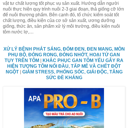
vật tư chất lượng tốt phục vụ sản xuất. Hướng dẫn người
nuôi thực hiện quy trình nuôi 2-3 giai đoạn, thả giống cỡ lớn
để nuôi thương phẩm. Bên cạnh đó, tổ chức kiểm soát tốt
chất lượng, điều kiện của cơ sở sản xuất, ương dưỡng
giống, thức ăn, sản phẩm xử lý môi trường, điều kiện nuôi
tôm nước lợ,…
XỬ LÝ BỆNH PHÁT SÁNG, ĐỐM ĐEN, ĐEN MANG, MÒN
PHỤ BỘ, ĐÓNG RONG, ĐÓNG NHỚT, HOẠI TỬ GAN
TỤY TRÊN TÔM
|
KHẮC PHỤC GAN TÔM YẾU GÂY RA
HIỆN TƯỢNG TÔM NỔI ĐẦU, TẤP MÉ VÀ CHẾT ĐỘT
NGỘT
|
GIẢM STRESS, PHỐNG SỐC, GIẢI ĐỘC, TĂNG
SỨC ĐỀ KHÁNG