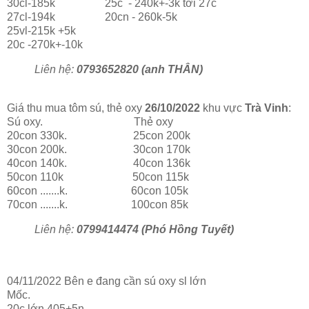
30cl-185k 25c - 240k+-3k tới 27c
27cl-194k 20cn - 260k-5k
25vl-215k +5k
20c -270k+-10k
Liên hệ:
0793652820 (anh THÂN)
Giá thu mua tôm sú, thẻ oxy
26/10/2022
khu vực
Trà Vinh
:
Sú oxy. Thẻ oxy
20con 330k. 25con 200k
30con 200k. 30con 170k
40con 140k. 40con 136k
50con 110k 50con 115k
60con .......k. 60con 105k
70con .......k. 100con 85k
Liên hệ:
0799414474 (Phó Hồng Tuyết)
04/11/2022 Bên e đang cần sú oxy sl lớn
Mốc.
20c lớn 405+5n