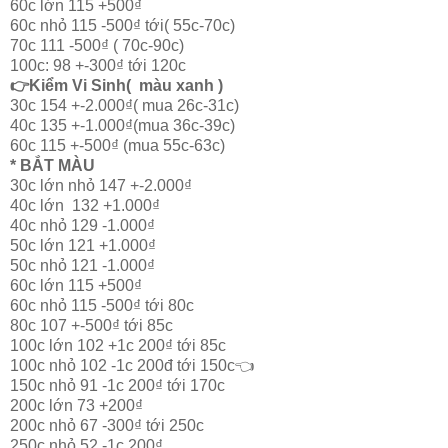
60c lớn 115 +500₫
60c nhỏ 115 -500₫ tới( 55c-70c)
70c 111 -500₫ ( 70c-90c)
100c: 98 +-300₫ tới 120c
👉Kiểm Vi Sinh( màu xanh )
30c 154 +-2.000₫( mua 26c-31c)
40c 135 +-1.000₫(mua 36c-39c)
60c 115 +-500₫ (mua 55c-63c)
* BẮT MÀU
30c lớn nhỏ 147 +-2.000₫
40c lớn 132 +1.000₫
40c nhỏ 129 -1.000₫
50c lớn 121 +1.000₫
50c nhỏ 121 -1.000₫
60c lớn 115 +500₫
60c nhỏ 115 -500₫ tới 80c
80c 107 +-500₫ tới 85c
100c lớn 102 +1c 200₫ tới 85c
100c nhỏ 102 -1c 200đ tới 150c👈
150c nhỏ 91 -1c 200₫ tới 170c
200c lớn 73 +200₫
200c nhỏ 67 -300₫ tới 250c
250c nhỏ 52 -1c 200₫