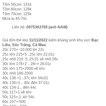
Tôm 50con: 131k
Tôm 60con: 128k
Tôm 70con: 125k
MUa tu 45-70c
Liên hệ:
0975363765 (anh NAM)
Giá tôm thẻ kks
11/11/2022
kiểm kháng sinh khu vực
Bạc
Liêu, Sóc Trăng, Cà Mau
:
20c 270+~10.000 tới 22c
25c lớn 215+5 ..25c lớn 22.01c
25c nhõ 210 -5..25.01 về nhõ 26c
30c lớn 178+2 .. 28=> 26.01c
30c lớn 175+2000 về lớn
30c nhõ 166-2000
40c 138 +1 ..37c lớn 34c01
40c 136+1... 40c đến 37.01c
40c 134-1... đến 44c
50c 117+1 về lớn
50c 115+-1..tới 54c
60c 107+-500