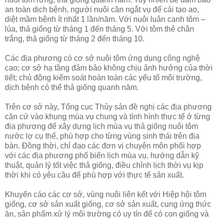
an toàn dịch bệnh, người nuôi cần ngắt vụ để cải tạo ao,
diệt mầm bệnh ít nhất 1 lần/năm. Với nuôi luân canh tôm –
lúa, thả giống từ tháng 1 đến tháng 5. Với tôm thẻ chân
trắng, thả giống từ tháng 2 đến tháng 10.
Các địa phương có cơ sở nuôi tôm ứng dụng công nghệ
cao; cơ sở hạ tầng đảm bảo không chịu ảnh hưởng của thời
tiết; chủ động kiểm soát hoàn toàn các yếu tố môi trường,
dịch bệnh có thể thả giống quanh năm.
Trên cơ sở này, Tổng cục Thủy sản đề nghị các địa phương
căn cứ vào khung mùa vụ chung và tình hình thực tế ở từng
địa phương để xây dựng lịch mùa vụ thả giống nuôi tôm
nước lợ cụ thể, phù hợp cho từng vùng sinh thái trên địa
bàn. Đồng thời, chỉ đạo các đơn vị chuyên môn phối hợp
với các địa phương phổ biến lịch mùa vụ, hướng dẫn kỹ
thuật, quản lý tốt việc thả giống, điều chỉnh lịch thời vụ kịp
thời khi có yêu cầu để phù hợp với thực tế sản xuất.
Khuyến cáo các cơ sở, vùng nuôi liên kết với Hiệp hội tôm
giống, cơ sở sản xuất giống, cơ sở sản xuất, cung ứng thức
ăn, sản phẩm xử lý môi trường có uy tín để có con giống và