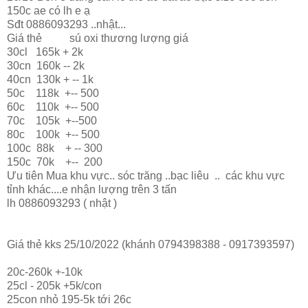
150c ae có lh e ạ
Sđt 0886093293 ..nhật...
Giá thẻ sú oxi thương lượng giá
30cl 165k + 2k
30cn 160k -- 2k
40cn 130k + -- 1k
50c 118k +-- 500
60c 110k +-- 500
70c 105k +--500
80c 100k +-- 500
100c 88k + -- 300
150c 70k +-- 200
Ưu tiên Mua khu vực.. sóc trăng ..bạc liêu .. các khu vực
tỉnh khác....e nhận lượng trên 3 tấn
lh 0886093293 ( nhật )
Giá thẻ kks 25/10/2022 (khánh 0794398388 - 0917393597)
20c-260k +-10k
25cl - 205k +5k/con
25con nhỏ 195-5k tới 26c