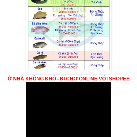
Ở NHÀ KHÔNG KHÓ - ĐI CHỢ ONLINE VỚI SHOPEE