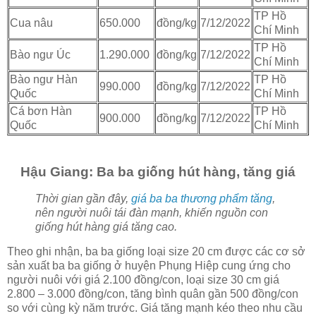
TP Hồ
Cua nâu
650.000
đồng/kg
7/12/2022
Chí Minh
TP Hồ
Bào ngư Úc
1.290.000
đồng/kg
7/12/2022
Chí Minh
Bào ngư Hàn
TP Hồ
990.000
đồng/kg
7/12/2022
Quốc
Chí Minh
Cá bơn Hàn
TP Hồ
900.000
đồng/kg
7/12/2022
Quốc
Chí Minh
Hậu Giang: Ba ba giống hút hàng, tăng giá
Thời gian gần đây,
giá ba ba thương phẩm tăng
,
nên người nuôi tái đàn mạnh, khiến nguồn con
giống hút hàng giá tăng cao.
Theo ghi nhận, ba ba giống loại size 20 cm được các cơ sở
sản xuất ba ba giống ở huyện Phụng Hiệp cung ứng cho
người nuôi với giá 2.100 đồng/con, loại size 30 cm giá
2.800 – 3.000 đồng/con, tăng bình quân gần 500 đồng/con
so với cùng kỳ năm trước. Giá tăng mạnh kéo theo nhu cầu