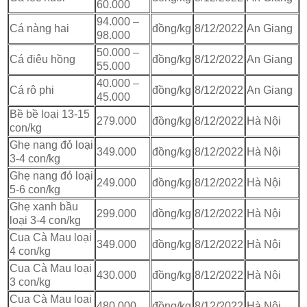
60.000
94.000 –
Cá nàng hai
đồng/kg
8/12/2022
An Giang
98.000
50.000 –
Cá điêu hồng
đồng/kg
8/12/2022
An Giang
55.000
40.000 –
Cá rô phi
đồng/kg
8/12/2022
An Giang
45.000
Bề bề loại 13-15
279.000
đồng/kg
8/12/2022
Hà Nội
con/kg
Ghẹ nang đỏ loại
349.000
đồng/kg
8/12/2022
Hà Nội
3-4 con/kg
Ghẹ nang đỏ loại
249.000
đồng/kg
8/12/2022
Hà Nội
5-6 con/kg
Ghẹ xanh bầu
299.000
đồng/kg
8/12/2022
Hà Nội
loại 3-4 con/kg
Cua Cà Mau loại
349.000
đồng/kg
8/12/2022
Hà Nội
4 con/kg
Cua Cà Mau loại
430.000
đồng/kg
8/12/2022
Hà Nội
3 con/kg
Cua Cà Mau loại
480.000
đồng/kg
8/12/2022
Hà Nội