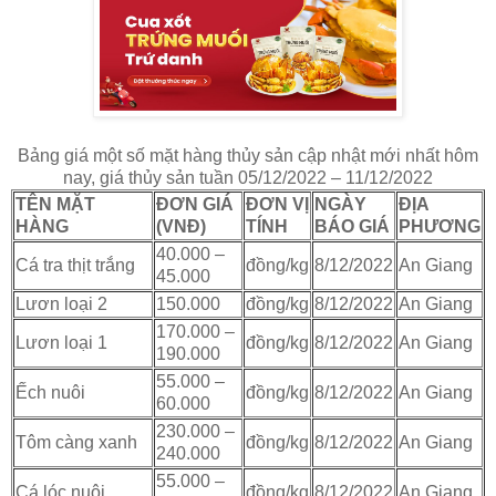
Bảng giá một số mặt hàng thủy sản cập nhật mới nhất hôm
nay, giá thủy sản tuần 05/12/2022 – 11/12/2022
TÊN MẶT
ĐƠN GIÁ
ĐƠN VỊ
NGÀY
ĐỊA
HÀNG
(VNĐ)
TÍNH
BÁO GIÁ
PHƯƠNG
40.000 –
Cá tra thịt trắng
đồng/kg
8/12/2022
An Giang
45.000
Lươn loại 2
150.000
đồng/kg
8/12/2022
An Giang
170.000 –
Lươn loại 1
đồng/kg
8/12/2022
An Giang
190.000
55.000 –
Ếch nuôi
đồng/kg
8/12/2022
An Giang
60.000
230.000 –
Tôm càng xanh
đồng/kg
8/12/2022
An Giang
240.000
55.000 –
Cá lóc nuôi
đồng/kg
8/12/2022
An Giang