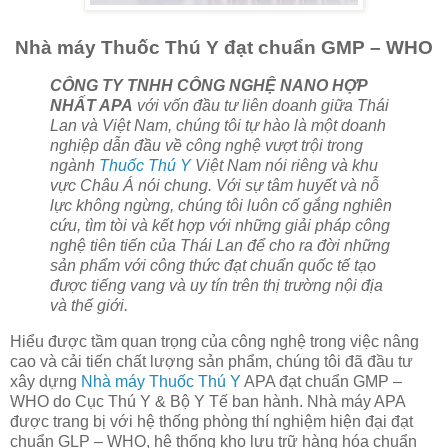
Nhà máy Thuốc Thú Y đạt chuẩn GMP – WHO
CÔNG TY TNHH CÔNG NGHỆ NANO HỢP
NHẤT APA
với vốn đầu tư liên doanh giữa Thái
Lan và Việt Nam, chúng tôi tự hào là một doanh
nghiệp dẫn đầu về công nghệ vượt trội trong
ngành
Thuốc Thú Y
Việt Nam nói riêng và khu
vực Châu Á nói chung. Với sự tâm huyết và nỗ
lực không ngừng, chúng tôi luôn cố gắng nghiên
cứu, tìm tòi và kết hợp với những giải pháp công
nghệ tiên tiến của Thái Lan để cho ra đời những
sản phẩm với công thức đạt chuẩn quốc tế tạo
được tiếng vang và uy tín trên thị trường nội địa
và thế giới.
Hiểu được tầm quan trọng của công nghệ trong việc nâng
cao và cải tiến chất lượng sản phẩm, chúng tôi đã đầu tư
xây dựng
Nhà máy Thuốc Thú Y
APA đạt chuẩn GMP –
WHO do Cục Thú Y & Bộ Y Tế ban hành. Nhà máy APA
được trang bị với hệ thống phòng thí nghiệm hiện đại đạt
chuẩn GLP – WHO, hệ thống kho lưu trữ hàng hóa chuẩn