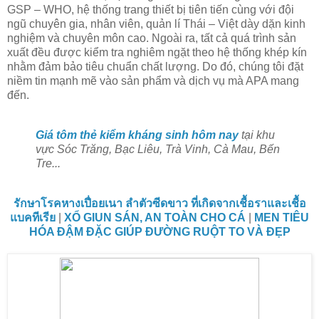
GSP – WHO, hệ thống trang thiết bị tiên tiến cùng với đội
ngũ chuyên gia, nhân viên, quản lí Thái – Việt dày dặn kinh
nghiệm và chuyên môn cao. Ngoài ra, tất cả quá trình sản
xuất đều được kiểm tra nghiêm ngặt theo hệ thống khép kín
nhằm đảm bảo tiêu chuẩn chất lượng. Do đó, chúng tôi đặt
niềm tin mạnh mẽ vào sản phẩm và dịch vụ mà APA mang
đến.
Giá tôm thẻ kiểm kháng sinh hôm nay
tại khu
vực Sóc Trăng, Bạc Liêu, Trà Vinh, Cà Mau, Bến
Tre...
รักษาโรคหางเปื่อยเนา ลำตัวซีดขาว ที่เกิดจากเชื้อราและเชื้อ
แบคทีเรีย
|
XỔ GIUN SÁN, AN TOÀN CHO CÁ
|
MEN TIÊU
HÓA ĐẬM ĐẶC GIÚP ĐƯỜNG RUỘT TO VÀ ĐẸP