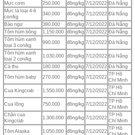
Mực cơm
250.000
đồng/kg
7/12/2022
Đà Nẵng
Mực lá loại 4-6
340.000
đồng/kg
7/12/2022
Đà Nẵng
con/kg
Bào ngư
380.000
đồng/kg
7/12/2022
Đà Nẵng
Tôm hùm bông
1.150.000
đồng/kg
7/12/2022
Đà Nẵng
Tôm hùm xanh
990.000
đồng/kg
7/12/2022
Đà Nẵng
loại 3 con/kg
Tôm hùm xanh
1.030.000
đồng/kg
7/12/2022
Đà Nẵng
loại 2 con/kg
Cá thu
180.000
đồng/kg
7/12/2022
Đà Nẵng
TP Hồ
Tôm hùm baby
270.000
đồng/kg
7/12/2022
Chí Minh
TP Hồ
Cua Kingcrab
1.550.000
đồng/kg
7/12/2022
Chí Minh
TP Hồ
Cua lông
750.000
đồng/kg
7/12/2022
Chí Minh
Chân cua
TP Hồ
1.300.000
đồng/kg
7/12/2022
Kingcrab
Chí Minh
TP Hồ
Tôm Alaska
1.050.000
đồng/kg
7/12/2022
Chí Minh