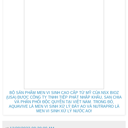
BỘ SẢN PHẨM MEN VI SINH CAO CẤP TỪ MỸ CỦA NSX BIOZ
(USA) ĐƯỢC CÔNG TY TNHH TIỆP PHÁT NHẬP KHẨU, SAN CHIA
VÀ PHÂN PHỐI ĐỘC QUYỀN TẠI VIỆT NAM. TRONG ĐÓ,
AQUAVIVE LÀ MEN VI SINH XỬ LÝ ĐÁY AO VÀ NUTRAPRO LÀ
MEN VI SINH XỬ LÝ NƯỚC AO!