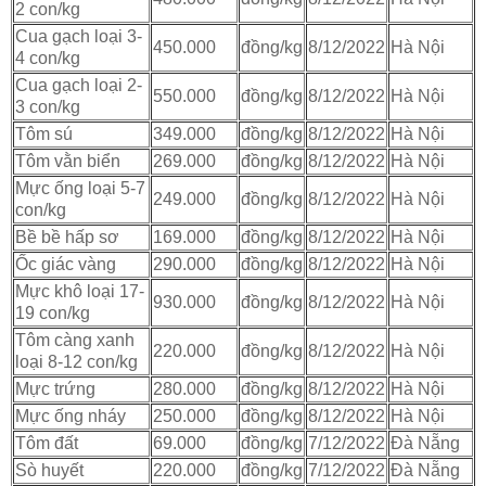
2 con/kg
Cua gạch loại 3-
450.000
đồng/kg
8/12/2022
Hà Nội
4 con/kg
Cua gạch loại 2-
550.000
đồng/kg
8/12/2022
Hà Nội
3 con/kg
Tôm sú
349.000
đồng/kg
8/12/2022
Hà Nội
Tôm vằn biển
269.000
đồng/kg
8/12/2022
Hà Nội
Mực ống loại 5-7
249.000
đồng/kg
8/12/2022
Hà Nội
con/kg
Bề bề hấp sơ
169.000
đồng/kg
8/12/2022
Hà Nội
Ốc giác vàng
290.000
đồng/kg
8/12/2022
Hà Nội
Mực khô loại 17-
930.000
đồng/kg
8/12/2022
Hà Nội
19 con/kg
Tôm càng xanh
220.000
đồng/kg
8/12/2022
Hà Nội
loại 8-12 con/kg
Mực trứng
280.000
đồng/kg
8/12/2022
Hà Nội
Mực ống nháy
250.000
đồng/kg
8/12/2022
Hà Nội
Tôm đất
69.000
đồng/kg
7/12/2022
Đà Nẵng
Sò huyết
220.000
đồng/kg
7/12/2022
Đà Nẵng