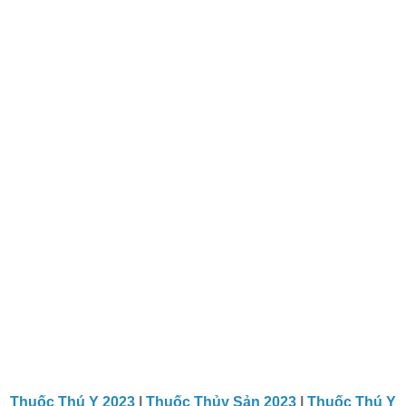
Thuốc Thú Y 2023
|
Thuốc Thủy Sản 2023
|
Thuốc Thú Y