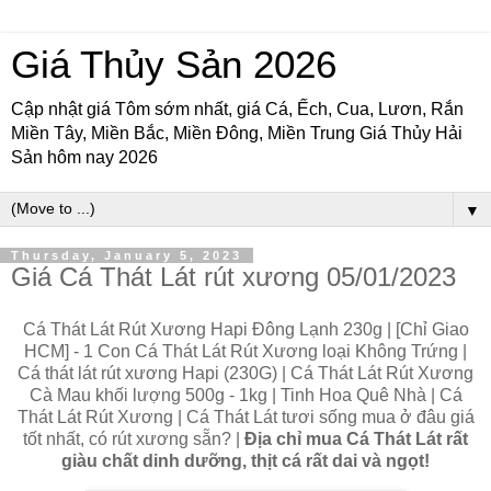
Giá Thủy Sản 2026
Cập nhật giá Tôm sớm nhất, giá Cá, Ếch, Cua, Lươn, Rắn
Miền Tây, Miền Bắc, Miền Đông, Miền Trung Giá Thủy Hải
Sản hôm nay 2026
▼
Thursday, January 5, 2023
Giá Cá Thát Lát rút xương 05/01/2023
Cá Thát Lát Rút Xương Hapi Đông Lạnh 230g | [Chỉ Giao
HCM] - 1 Con Cá Thát Lát Rút Xương loại Không Trứng |
Cá thát lát rút xương Hapi (230G) | Cá Thát Lát Rút Xương
Cà Mau khối lượng 500g - 1kg | Tinh Hoa Quê Nhà | Cá
Thát Lát Rút Xương | Cá Thát Lát tươi sống mua ở đâu giá
tốt nhất, có rút xương sẵn? |
Địa chỉ mua Cá Thát Lát rất
giàu chất dinh dưỡng, thịt cá rất dai và ngọt!