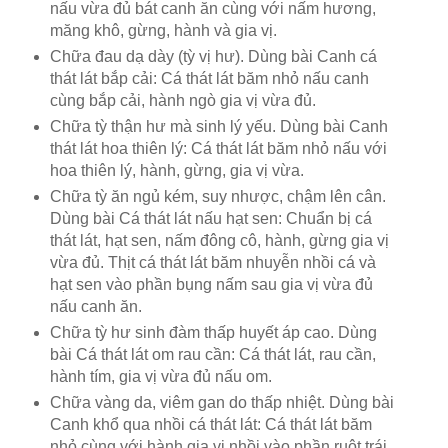
nấu vừa đủ bát canh ăn cùng với nấm hương,
măng khô, gừng, hành và gia vị.
Chữa đau dạ dày (tỳ vị hư). Dùng bài Canh cá
thát lát bắp cải: Cá thát lát băm nhỏ nấu canh
cùng bắp cải, hành ngò gia vị vừa đủ.
Chữa tỳ thận hư mà sinh lý yếu. Dùng bài Canh
thát lát hoa thiên lý: Cá thát lát băm nhỏ nấu với
hoa thiên lý, hành, gừng, gia vị vừa.
Chữa tỳ ăn ngủ kém, suy nhược, chậm lên cân.
Dùng bài Cá thát lát nấu hạt sen: Chuẩn bị cá
thát lát, hạt sen, nấm đông cô, hành, gừng gia vị
vừa đủ. Thịt cá thát lát băm nhuyễn nhồi cá và
hạt sen vào phần bụng nấm sau gia vị vừa đủ
nấu canh ăn.
Chữa tỳ hư sinh đàm thấp huyết áp cao. Dùng
bài Cá thát lát om rau cần: Cá thát lát, rau cần,
hành tím, gia vị vừa đủ nấu om.
Chữa vàng da, viêm gan do thấp nhiệt. Dùng bài
Canh khổ qua nhồi cá thát lát: Cá thát lát băm
nhỏ cùng với hành gia vị nhồi vào phần ruột trái