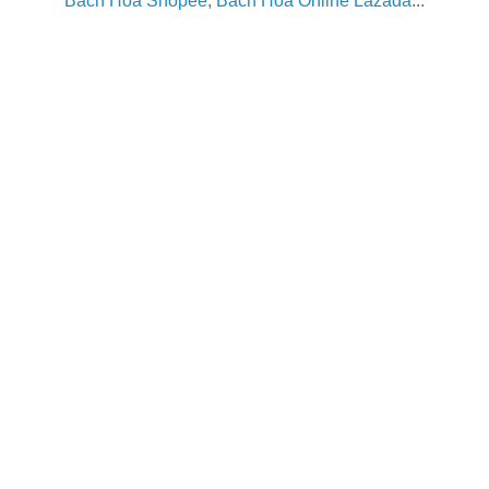
Bách Hóa Shopee
,
Bách Hóa Online Lazada
...