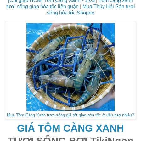
[Chỉ giao HCM] Tôm Càng Xanh - 1KG
|
Tôm càng xanh
tươi sống giao hỏa tốc liên quận
|
Mua Thủy Hải Sản tươi
sống hỏa tốc Shopee
Mua Tôm Càng Xanh tươi sống giá tốt giao hỏa tốc ở đâu bao nhiêu?
GIÁ TÔM CÀNG XANH