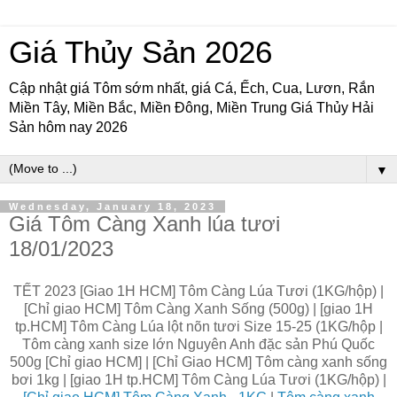
Giá Thủy Sản 2026
Cập nhật giá Tôm sớm nhất, giá Cá, Ếch, Cua, Lươn, Rắn
Miền Tây, Miền Bắc, Miền Đông, Miền Trung Giá Thủy Hải
Sản hôm nay 2026
▼
Wednesday, January 18, 2023
Giá Tôm Càng Xanh lúa tươi
18/01/2023
TẾT 2023 [Giao 1H HCM] Tôm Càng Lúa Tươi (1KG/hộp) |
[Chỉ giao HCM] Tôm Càng Xanh Sống (500g) | [giao 1H
tp.HCM] Tôm Càng Lúa lột nõn tươi Size 15-25 (1KG/hộp |
Tôm càng xanh size lớn Nguyên Anh đặc sản Phú Quốc
500g [Chỉ giao HCM] | [Chỉ Giao HCM] Tôm càng xanh sống
bơi 1kg | [giao 1H tp.HCM] Tôm Càng Lúa Tươi (1KG/hộp) |