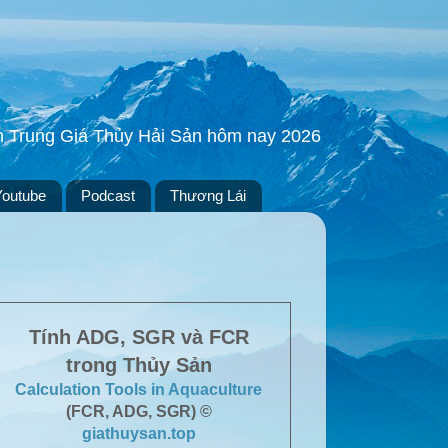
ền Trung Giá Thủy Hải Sản hôm nay 2026
Youtube
Podcast
Thương Lái
Tính ADG, SGR và FCR
trong Thủy Sản
Calculation Tools in Aquaculture
(FCR, ADG, SGR) ©
giathuysan.top