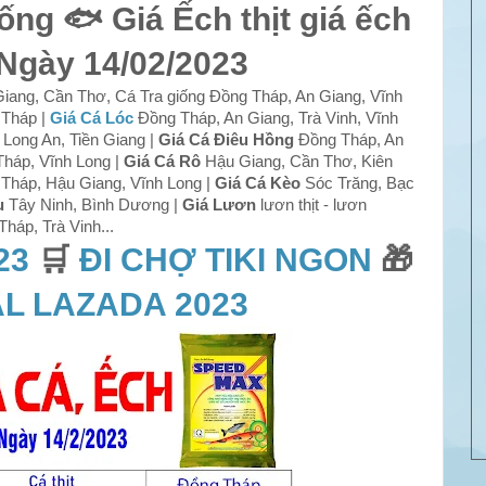
iống 🐟 Giá Ếch thịt giá ếch
 Ngày 14/02/2023
iang, Cần Thơ, Cá Tra giống Đồng Tháp, An Giang, Vĩnh
 Tháp |
Giá Cá Lóc
Đồng Tháp, An Giang, Trà Vinh, Vĩnh
Long An, Tiền Giang |
Giá Cá Điêu Hồng
Đồng Tháp, An
háp, Vĩnh Long |
Giá Cá Rô
Hậu Giang, Cần Thơ, Kiên
Tháp, Hậu Giang, Vĩnh Long |
Giá Cá Kèo
Sóc Trăng, Bạc
u
Tây Ninh, Bình Dương |
Giá Lươn
lươn thịt - lươn
háp, Trà Vinh...
23
🛒
ĐI CHỢ TIKI NGON
🎁
L LAZADA 2023