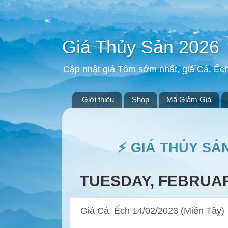
Giá Thủy Sản 2026
Cập nhật giá Tôm sớm nhất, giá Cá, Ếc
Giới thiệu
Shop
Mã Giảm Giá
⚡ GIÁ THỦY SẢ
TUESDAY, FEBRUAR
Giá Cá, Ếch 14/02/2023 (Miền Tây)