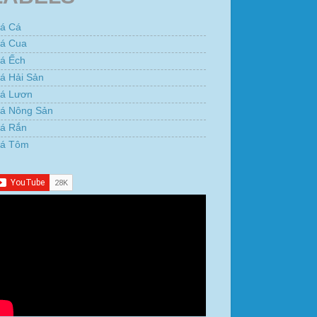
iá Cá
iá Cua
iá Ếch
á Hải Sản
iá Lươn
iá Nông Sản
iá Rắn
iá Tôm