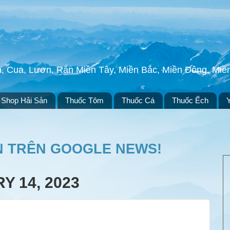
h, Cua, Lươn, Rắn Miền Tây, Miền Bắc, Miền Đông, Mi
Shop Hải Sản
Thuốc Tôm
Thuốc Cá
Thuốc Ếch
N TRÊN GOOGLE NEWS!
Y 14, 2023