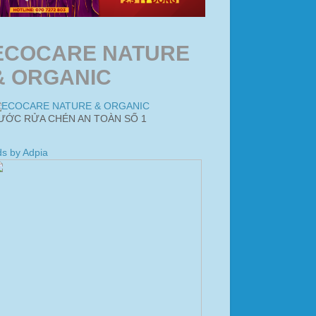
ECOCARE NATURE
& ORGANIC
ƯỚC RỬA CHÉN AN TOÀN SỐ 1
s by Adpia