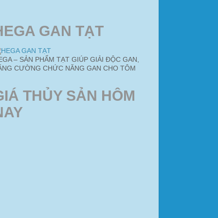
HEGA GAN TẠT
EGA – SẢN PHẨM TẠT GIÚP GIẢI ĐỘC GAN,
ĂNG CƯỜNG CHỨC NĂNG GAN CHO TÔM
GIÁ THỦY SẢN HÔM
NAY