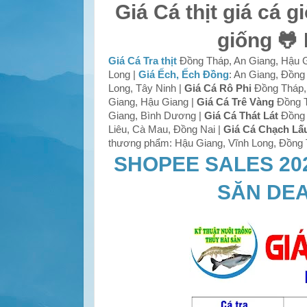
Giá Cá thịt giá cá g
giống 🐸
Giá Cá Tra thịt
Đồng Tháp, An Giang, Hậu G
Long |
Giá Ếch, Ếch Đồng
: An Giang, Đồng
Long, Tây Ninh |
Giá Cá Rô Phi
Đồng Tháp, 
Giang, Hậu Giang |
Giá Cá Trê Vàng
Đồng T
Giang, Bình Dương |
Giá Cá Thát Lát
Đồng 
Liêu, Cà Mau, Đồng Nai |
Giá Cá Chạch Lấ
thương phẩm: Hậu Giang, Vĩnh Long, Đồng T
SHOPEE SALES 20
SĂN DEA