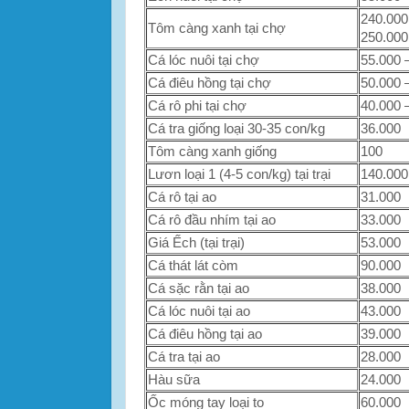
240.000
Tôm càng xanh tại chợ
250.000
Cá lóc nuôi tại chợ
55.000 
Cá điêu hồng tại chợ
50.000 
Cá rô phi tại chợ
40.000 
Cá tra giống loại 30-35 con/kg
36.000
Tôm càng xanh giống
100
Lươn loại 1 (4-5 con/kg) tại trại
140.000
Cá rô tại ao
31.000
Cá rô đầu nhím tại ao
33.000
Giá Ếch (tại trại)
53.000
Cá thát lát còm
90.000
Cá sặc rằn tại ao
38.000
Cá lóc nuôi tại ao
43.000
Cá điêu hồng tại ao
39.000
Cá tra tại ao
28.000
Hàu sữa
24.000
Ốc móng tay loại to
60.000