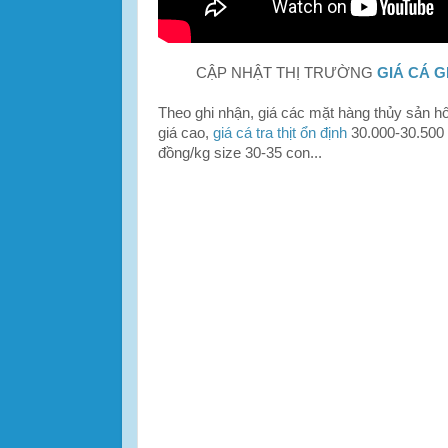
CẬP NHẬT THỊ TRƯỜNG
GIÁ CÁ G
Theo ghi nhận, giá các mặt hàng thủy sản 
giá cao,
giá cá tra thịt ổn định
30.000-30.500
đồng/kg size 30-35 con...