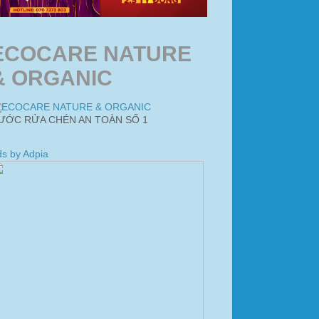
ECOCARE NATURE
& ORGANIC
ƯỚC RỬA CHÉN AN TOÀN SỐ 1
s by Adpia