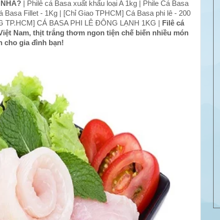
 NHÀ?
| Philê cá Basa xuất khẩu loại A 1kg | Phile Cá Basa
Cá Basa Fillet - 1Kg | [Chỉ Giao TPHCM] Cá Basa phi lê - 200
NG TP.HCM] CÁ BASA PHI LÊ ĐÔNG LẠNH 1KG |
Filê cá
Việt Nam, thịt trắng thơm ngon tiện chế biến nhiều món
 cho gia đình bạn!