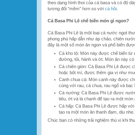
theo dạng hình thoi của cá basa và có độ dày
tương đối “mềm” hơn so với
cá hồi
.
Cá Basa Phi Lê chế biến món gì ngon?
Cá Basa Phi Lê là một loại cá nước ngọt t
phong phú hấp dẫn như áp chảo, chiên nước
đây là một số món ăn ngon và phổ biến được
Cá kho tộ: Món này được chế biến từ
đường, tỏi, hành và ớt. Món ăn này có
Cá chiên giòn: Cá Basa Phi Lê được ch
hoặc bột mì, được thêm gia vị như muối,
Canh chua cá: Món canh này được chế
cùng với rau, cà chua, rau ngổ và bạc 
Cá nướng: Cá Basa Phi Lê được nướng 
tiêu, ớt và lá chanh để tạo ra một mó
Cá hấp: Cá Basa Phi Lê được hấp với 
tạo ra một món ăn thanh đạm, dịu nhẹ.
Chúc bạn có những trải nghiệm thú vị khi t