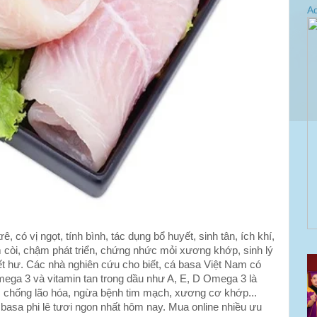
Ad
ê, có vị ngọt, tính bình, tác dụng bổ huyết, sinh tân, ích khí,
m còi, chậm phát triển, chứng nhức mỏi xương khớp, sinh lý
ết hư. Các nhà nghiên cứu cho biết, cá basa Việt Nam có
ega 3 và vitamin tan trong dầu như A, E, D Omega 3 là
c, chống lão hóa, ngừa bệnh tim mạch, xương cơ khớp...
basa phi lê tươi ngon nhất hôm nay. Mua online nhiều ưu