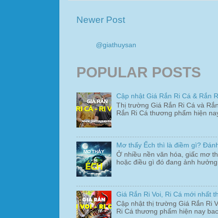
Newer Post
@giathuysan
POPULAR POSTS
Cập nhật Giá Rắn Ri Cá & Rắn Ri
Thị trường Giá Rắn Ri Cá và Rắn
Rắn Ri Cá thương phẩm hiện nay 
Mơ thấy Ếch thì là điềm gì? Đá
Ở nhiều nền văn hóa, giấc mơ th
hoặc điều gì đó đang ảnh hưởng
Giá Rắn Ri Voi, Ri Cá mới nhất 
Cập nhật thị trường Giá Rắn Ri 
Ri Cá thương phẩm hiện nay bao