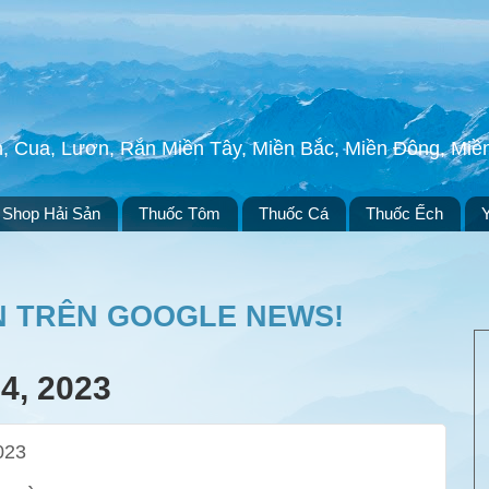
h, Cua, Lươn, Rắn Miền Tây, Miền Bắc, Miền Đông, Mi
Shop Hải Sản
Thuốc Tôm
Thuốc Cá
Thuốc Ếch
N TRÊN GOOGLE NEWS!
, 2023
023