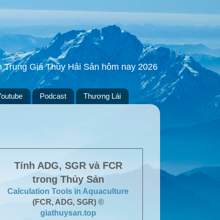
ền Trung Giá Thủy Hải Sản hôm nay 2026
Youtube
Podcast
Thương Lái
Tính ADG, SGR và FCR
trong Thủy Sản
Calculation Tools in Aquaculture
(FCR, ADG, SGR) ©
giathuysan.top