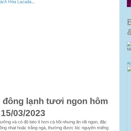
ách Hóa Lazada
...
N
Ad
ê
đông lạnh tươi ngon hôm
 15/03/2023
 dưỡng và có độ béo ít hơn cá hồi nhưng ăn rất ngon, đặc
 hồng nhạt hoặc trắng ngà, thường được lóc nguyên miếng