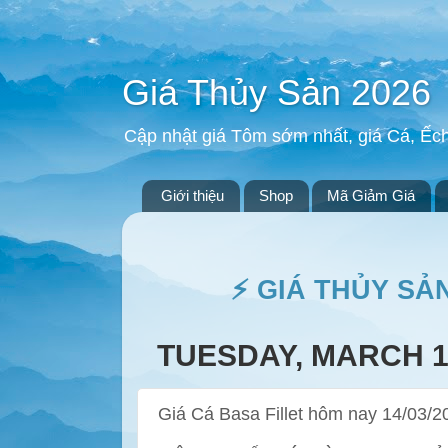
Giá Thủy Sản 2026
Cập nhật giá Tôm sớm nhất, giá Cá, Ếc
Giới thiệu
Shop
Mã Giảm Giá
⚡ GIÁ THỦY SẢ
TUESDAY, MARCH 14
Giá Cá Basa Fillet hôm nay 14/03/2