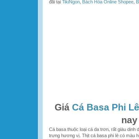
đãi tại
TikiNgon
,
Bách Hóa Online Shopee
,
B
Giá
Cá Basa Phi L
nay
Cá basa thuộc loại cá da trơn, rất giàu dinh
trưng hương vị. Thịt cá basa phi lê có màu