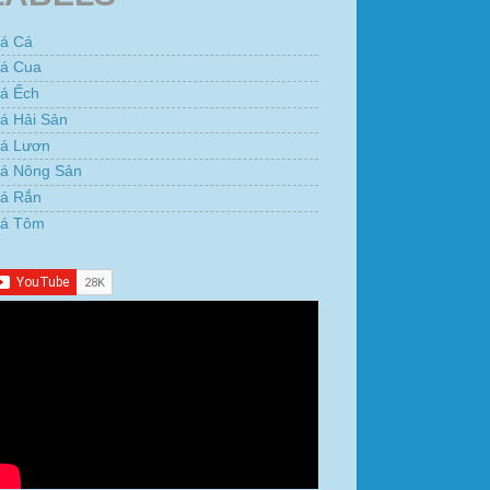
iá Cá
iá Cua
iá Ếch
á Hải Sản
iá Lươn
iá Nông Sản
iá Rắn
iá Tôm