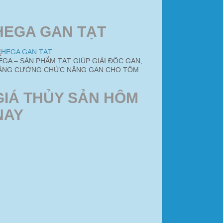
HEGA GAN TẠT
EGA – SẢN PHẨM TẠT GIÚP GIẢI ĐỘC GAN,
ĂNG CƯỜNG CHỨC NĂNG GAN CHO TÔM
GIÁ THỦY SẢN HÔM
NAY