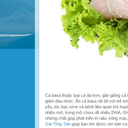
Cá basa thuộc loại cá da trơn, gần giống cá tr
giảm đau nhức. Ăn cá basa rất tốt với trẻ e
yếu, tóc bạc sớm và bệnh liên quan khí huy
nhiều mỡ, trong mỡ chứa rất nhiều DHA, Om
những chất giúp phát triển trí não, võng mạ
Giá Thủy Sản
giúp bạn tìm được nơi bán cá 