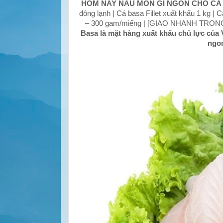
HÔM NAY NẤU MÓN GÌ NGON CHO CẢ
đông lạnh | Cá basa Fillet xuất khẩu 1 kg | 
– 300 gam/miếng | [GIAO NHANH TRO
Basa là mặt hàng xuất khẩu chủ lực của 
ngon