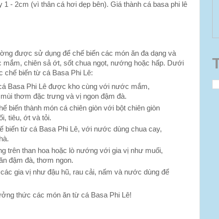
 1 - 2cm (vì thân cá hơi dẹp bên). Giá thành cá basa phi lê
hường được sử dụng để chế biến các món ăn đa dạng và
 mắm, chiên sả ớt, sốt chua ngọt, nướng hoặc hấp. Dưới
 chế biến từ cá Basa Phi Lê:
 cá Basa Phi Lê được kho cùng với nước mắm,
 mùi thơm đặc trưng và vị ngon đậm đà.
ế biến thành món cá chiên giòn với bột chiên giòn
 tiêu, ớt và tỏi.
 biến từ cá Basa Phi Lê, với nước dùng chua cay,
hà.
trên than hoa hoặc lò nướng với gia vị như muối,
n ăn đậm đà, thơm ngon.
các gia vị như đậu hũ, rau cải, nấm và nước dùng để
hưởng thức các món ăn từ cá Basa Phi Lê!