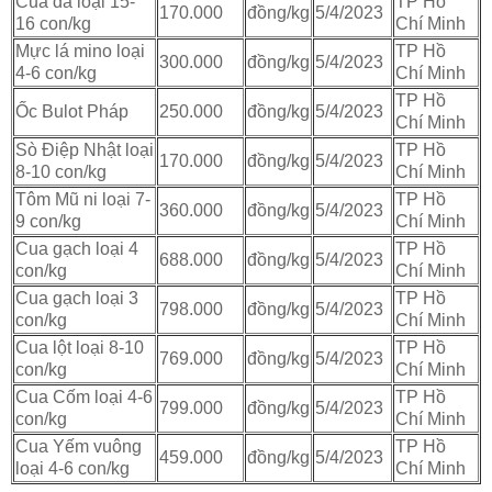
Cua đá loại 15-
TP Hồ
170.000
đồng/kg
5/4/2023
16 con/kg
Chí Minh
Mực lá mino loại
TP Hồ
300.000
đồng/kg
5/4/2023
4-6 con/kg
Chí Minh
TP Hồ
Ốc Bulot Pháp
250.000
đồng/kg
5/4/2023
Chí Minh
Sò Điệp Nhật loại
TP Hồ
170.000
đồng/kg
5/4/2023
8-10 con/kg
Chí Minh
Tôm Mũ ni loại 7-
TP Hồ
360.000
đồng/kg
5/4/2023
9 con/kg
Chí Minh
Cua gạch loại 4
TP Hồ
688.000
đồng/kg
5/4/2023
con/kg
Chí Minh
Cua gạch loại 3
TP Hồ
798.000
đồng/kg
5/4/2023
con/kg
Chí Minh
Cua lột loại 8-10
TP Hồ
769.000
đồng/kg
5/4/2023
con/kg
Chí Minh
Cua Cốm loại 4-6
TP Hồ
799.000
đồng/kg
5/4/2023
con/kg
Chí Minh
Cua Yếm vuông
TP Hồ
459.000
đồng/kg
5/4/2023
loại 4-6 con/kg
Chí Minh