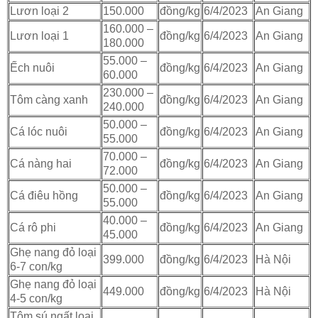
Lươn loại 2
150.000
đồng/kg
6/4/2023
An Giang
160.000 –
Lươn loại 1
đồng/kg
6/4/2023
An Giang
180.000
55.000 –
Ếch nuôi
đồng/kg
6/4/2023
An Giang
60.000
230.000 –
Tôm càng xanh
đồng/kg
6/4/2023
An Giang
240.000
50.000 –
Cá lóc nuôi
đồng/kg
6/4/2023
An Giang
55.000
70.000 –
Cá nàng hai
đồng/kg
6/4/2023
An Giang
72.000
50.000 –
Cá điêu hồng
đồng/kg
6/4/2023
An Giang
55.000
40.000 –
Cá rô phi
đồng/kg
6/4/2023
An Giang
45.000
Ghẹ nang đỏ loại
399.000
đồng/kg
6/4/2023
Hà Nội
6-7 con/kg
Ghẹ nang đỏ loại
449.000
đồng/kg
6/4/2023
Hà Nội
4-5 con/kg
Tôm sú ngất loại