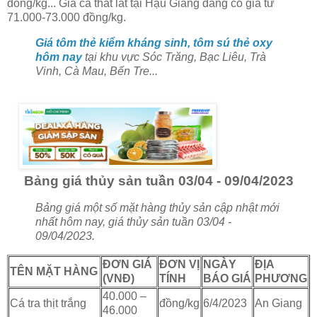
đồng/kg... Giá cá thát lát tại Hậu Giang đang có giá từ
71.000-73.000 đồng/kg.
Giá tôm thẻ kiểm kháng sinh, tôm sú thẻ oxy
hôm nay
tại khu vực Sóc Trăng, Bạc Liêu, Trà
Vinh, Cà Mau, Bến Tre...
Bảng giá thủy sản tuần 03/04 - 09/04/2023
Bảng giá một số mặt hàng thủy sản cập nhật mới
nhất hôm nay, giá thủy sản tuần 03/04 -
09/04/2023.
ĐƠN GIÁ
ĐƠN VỊ
NGÀY
ĐỊA
TÊN MẶT HÀNG
(VNĐ)
TÍNH
BÁO GIÁ
PHƯƠNG
40.000 –
Cá tra thịt trắng
đồng/kg
6/4/2023
An Giang
46.000