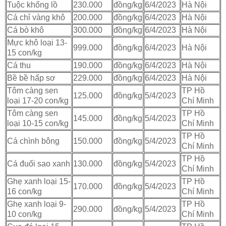
Tuộc khổng lồ
230.000
đồng/kg
6/4/2023
Hà Nội
Cá chỉ vàng khô
200.000
đồng/kg
6/4/2023
Hà Nội
Cá bò khô
300.000
đồng/kg
6/4/2023
Hà Nội
Mực khô loại 13-
999.000
đồng/kg
6/4/2023
Hà Nội
15 con/kg
Cá thu
190.000
đồng/kg
6/4/2023
Hà Nội
Bề bề hấp sơ
229.000
đồng/kg
6/4/2023
Hà Nội
Tôm càng sen
TP Hồ
125.000
đồng/kg
5/4/2023
loại 17-20 con/kg
Chí Minh
Tôm càng sen
TP Hồ
145.000
đồng/kg
5/4/2023
loại 10-15 con/kg
Chí Minh
TP Hồ
Cá chình bông
150.000
đồng/kg
5/4/2023
Chí Minh
TP Hồ
Cá đuối sao xanh
130.000
đồng/kg
5/4/2023
Chí Minh
Ghẹ xanh loại 15-
TP Hồ
170.000
đồng/kg
5/4/2023
16 con/kg
Chí Minh
Ghẹ xanh loại 9-
TP Hồ
290.000
đồng/kg
5/4/2023
10 con/kg
Chí Minh