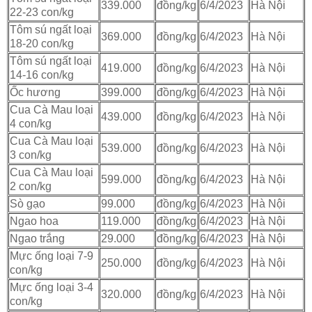
339.000
đồng/kg
6/4/2023
Hà Nội
22-23 con/kg
Tôm sú ngất loại
369.000
đồng/kg
6/4/2023
Hà Nội
18-20 con/kg
Tôm sú ngất loại
419.000
đồng/kg
6/4/2023
Hà Nội
14-16 con/kg
Ốc hương
399.000
đồng/kg
6/4/2023
Hà Nội
Cua Cà Mau loại
439.000
đồng/kg
6/4/2023
Hà Nội
4 con/kg
Cua Cà Mau loại
539.000
đồng/kg
6/4/2023
Hà Nội
3 con/kg
Cua Cà Mau loại
599.000
đồng/kg
6/4/2023
Hà Nội
2 con/kg
Sò gạo
99.000
đồng/kg
6/4/2023
Hà Nội
Ngao hoa
119.000
đồng/kg
6/4/2023
Hà Nội
Ngao trắng
29.000
đồng/kg
6/4/2023
Hà Nội
Mực ống loại 7-9
250.000
đồng/kg
6/4/2023
Hà Nội
con/kg
Mực ống loại 3-4
320.000
đồng/kg
6/4/2023
Hà Nội
con/kg