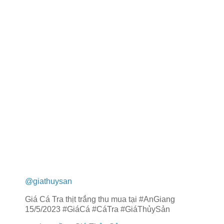
@giathuysan
Giá Cá Tra thịt trắng thu mua tại #AnGiang
15/5/2023 #GiáCá #CáTra #GiáThủySản