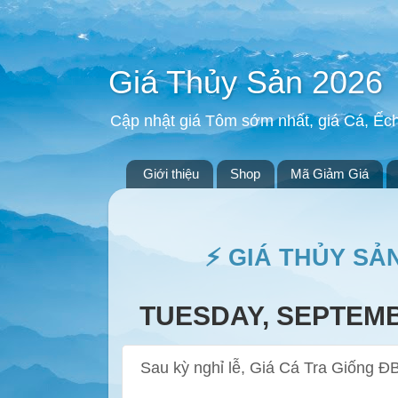
Giá Thủy Sản 2026
Cập nhật giá Tôm sớm nhất, giá Cá, Ếc
Giới thiệu
Shop
Mã Giảm Giá
⚡ GIÁ THỦY SẢ
TUESDAY, SEPTEMB
Sau kỳ nghỉ lễ, Giá Cá Tra Giống 