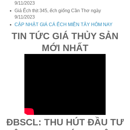
9/11/2023
Giá Ếch thịt 345, ếch giống Cần Thơ ngày
9/11/2023
CẬP NHẬT GIÁ CÁ ẾCH MIỀN TÂY HÔM NAY
TIN TỨC GIÁ THỦY SẢN
MỚI NHẤT
ĐBSCL: THU HÚT ĐẦU TƯ