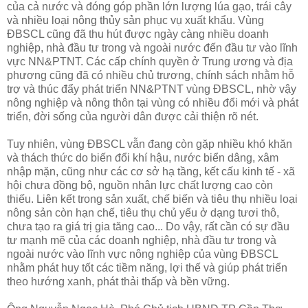
của cả nước và đóng góp phần lớn lượng lúa gạo, trái cây
và nhiều loại nông thủy sản phục vụ xuất khẩu. Vùng
ÐBSCL cũng đã thu hút được ngày càng nhiều doanh
nghiệp, nhà đầu tư trong và ngoài nước đến đầu tư vào lĩnh
vực NN&PTNT. Các cấp chính quyền ở Trung ương và địa
phương cũng đã có nhiều chủ trương, chính sách nhằm hỗ
trợ và thúc đẩy phát triển NN&PTNT vùng ÐBSCL, nhờ vậy
nông nghiệp và nông thôn tại vùng có nhiều đổi mới và phát
triển, đời sống của người dân được cải thiện rõ nét.
Tuy nhiên, vùng ÐBSCL vẫn đang còn gặp nhiều khó khăn
và thách thức do biến đổi khí hậu, nước biển dâng, xâm
nhập mặn, cũng như các cơ sở hạ tầng, kết cấu kinh tế - xã
hội chưa đồng bộ, nguồn nhân lực chất lượng cao còn
thiếu. Liên kết trong sản xuất, chế biến và tiêu thụ nhiều loại
nông sản còn hạn chế, tiêu thụ chủ yếu ở dạng tươi thô,
chưa tạo ra giá trị gia tăng cao... Do vậy, rất cần có sự đầu
tư mạnh mẽ của các doanh nghiệp, nhà đầu tư trong và
ngoài nước vào lĩnh vực nông nghiệp của vùng ÐBSCL
nhằm phát huy tốt các tiềm năng, lợi thế và giúp phát triển
theo hướng xanh, phát thải thấp và bền vững.