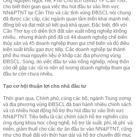
Ông Nguyễn Ngọc Hè, Phó Chủ tịch UBND TP Cần Thơ,
cho biết thời gian qua việc thu hút đầu tư vào lĩnh vực
NN&PTNT tại Cần Thơ và các tỉnh vùng ÐBSCL nói chung
đã được các cấp, các ngành quan tâm triển khai mạnh mẽ,
đồng bộ và đạt một số kết quả khả quan. Ðặc biệt, đối với
Cần Thơ tuy có diện tích đất sản xuất nông nghiệp không
nhiều, nhưng thành phố đã có 44 doanh nghiệp chế biến
thủy sản và 45 doanh nghiệp tham gia chế biến và đủ điều
kiện xuất khẩu gạo trực tiếp. Các doanh nghiệp tại thành
phố thu mua nguyên liệu ở khắp các địa phương vùng
ÐBSCL. Song, do việc đầu tư vào nông nghiệp, nông thôn
còn dễ gặp các rủi ro nên số lượng doanh nghiệp tham gia
đầu tư còn chưa nhiều.
Tạo cơ hội thuận lợi cho nhà đầu tư
Thời gian qua, Chính phủ, cùng các bộ, ngành Trung ương
và địa phương vùng ÐBSCL đã ban hành nhiều chính sách
và có nhiều hoạt động hỗ trợ thu hút đầu tư vào lĩnh vực
NN&PTNT. Tiêu biểu là các chính sách hỗ trợ nghiên cứu
ứng dụng khoa học công nghệ, hỗ trợ lãi suất, phí, lệ phí và
miễn, giảm thuế cho các dự án đầu tư vào NN&PTNT, cũng
như cho thuê đất với thời hạn dài và hỗ trợ chuyển đổi mục