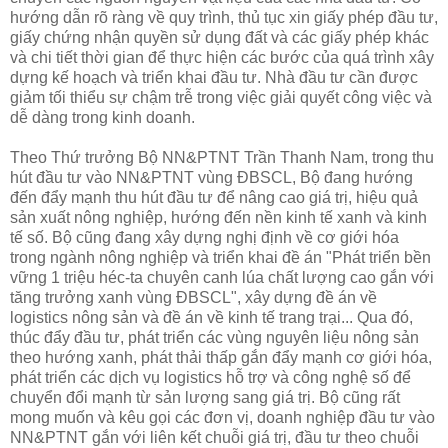
hướng dẫn rõ ràng về quy trình, thủ tục xin giấy phép đầu tư,
giấy chứng nhận quyền sử dụng đất và các giấy phép khác
và chi tiết thời gian để thực hiện các bước của quá trình xây
dựng kế hoạch và triển khai đầu tư. Nhà đầu tư cần được
giảm tối thiểu sự chậm trễ trong việc giải quyết công việc và
dễ dàng trong kinh doanh.
Theo Thứ trưởng Bộ NN&PTNT Trần Thanh Nam, trong thu
hút đầu tư vào NN&PTNT vùng ÐBSCL, Bộ đang hướng
đến đẩy mạnh thu hút đầu tư để nâng cao giá trị, hiệu quả
sản xuất nông nghiệp, hướng đến nền kinh tế xanh và kinh
tế số. Bộ cũng đang xây dựng nghị định về cơ giới hóa
trong ngành nông nghiệp và triển khai đề án "Phát triển bền
vững 1 triệu héc-ta chuyên canh lúa chất lượng cao gắn với
tăng trưởng xanh vùng ÐBSCL", xây dựng đề án về
logistics nông sản và đề án về kinh tế trang trại... Qua đó,
thúc đẩy đầu tư, phát triển các vùng nguyên liệu nông sản
theo hướng xanh, phát thải thấp gắn đẩy mạnh cơ giới hóa,
phát triển các dịch vụ logistics hỗ trợ và công nghệ số để
chuyển đổi mạnh từ sản lượng sang giá trị. Bộ cũng rất
mong muốn và kêu gọi các đơn vị, doanh nghiệp đầu tư vào
NN&PTNT gắn với liên kết chuỗi giá trị, đầu tư theo chuỗi