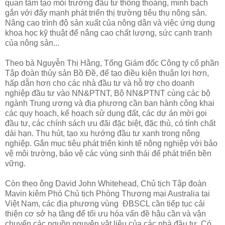
quan tâm tạo môi trường đầu tư thông thoáng, minh bạch
gắn với đẩy mạnh phát triển thị trường tiêu thụ nông sản.
Nâng cao trình độ sản xuất của nông dân và việc ứng dụng
khoa học kỹ thuật để nâng cao chất lượng, sức cạnh tranh
của nông sản...
Theo bà Nguyễn Thị Hằng, Tổng Giám đốc Công ty cổ phần
Tập đoàn thủy sản Bồ Ðề, để tạo điều kiện thuận lợi hơn,
hấp dẫn hơn cho các nhà đầu tư và hỗ trợ cho doanh
nghiệp đầu tư vào NN&PTNT, Bộ NN&PTNT cùng các bộ
ngành Trung ương và địa phương cần ban hành công khai
các quy hoạch, kế hoạch sử dụng đất, các dự án mời gọi
đầu tư, các chính sách ưu đãi đặc biệt, đặc thù, có tính chất
dài hạn. Thu hút, tạo xu hướng đầu tư xanh trong nông
nghiệp. Gắn mục tiêu phát triển kinh tế nông nghiệp với bảo
vệ môi trường, bảo vệ các vùng sinh thái để phát triển bền
vững.
Còn theo ông David John Whitehead, Chủ tịch Tập đoàn
Mavin kiêm Phó Chủ tịch Phòng Thương mại Australia tại
Việt Nam, các địa phương vùng ÐBSCL cần tiếp tục cải
thiện cơ sở hạ tầng để tối ưu hóa vấn đề hậu cần và vận
chuyển các nguồn nguyên vật liệu của các nhà đầu tư. Có