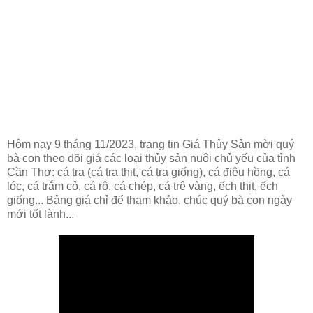
Hôm nay 9 tháng 11/2023, trang tin Giá Thủy Sản mời quý
bà con theo dõi giá các loại thủy sản nuôi chủ yếu của tỉnh
Cần Thơ: cá tra (cá tra thịt, cá tra giống), cá điêu hồng, cá
lóc, cá trắm cỏ, cá rô, cá chép, cá trê vàng, ếch thịt, ếch
giống... Bảng giá chỉ để tham khảo, chúc quý bà con ngày
mới tốt lành...