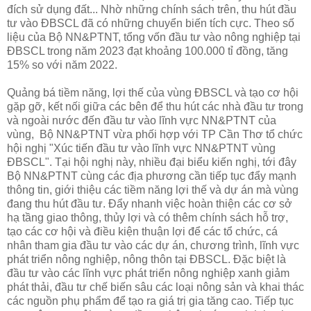
đích sử dụng đất... Nhờ những chính sách trên, thu hút đầu
tư vào ÐBSCL đã có những chuyển biến tích cực. Theo số
liệu của Bộ NN&PTNT, tổng vốn đầu tư vào nông nghiệp tại
ÐBSCL trong năm 2023 đạt khoảng 100.000 tỉ đồng, tăng
15% so với năm 2022.
Quảng bá tiềm năng, lợi thế của vùng ÐBSCL và tạo cơ hội
gặp gỡ, kết nối giữa các bên để thu hút các nhà đầu tư trong
và ngoài nước đến đầu tư vào lĩnh vực NN&PTNT của
vùng, Bộ NN&PTNT vừa phối hợp với TP Cần Thơ tổ chức
hội nghị "Xúc tiến đầu tư vào lĩnh vực NN&PTNT vùng
ÐBSCL". Tại hội nghị này, nhiều đại biểu kiến nghị, tới đây
Bộ NN&PTNT cùng các địa phương cần tiếp tục đẩy mạnh
thông tin, giới thiệu các tiềm năng lợi thế và dự án mà vùng
đang thu hút đầu tư. Ðẩy nhanh việc hoàn thiện các cơ sở
hạ tầng giao thông, thủy lợi và có thêm chính sách hỗ trợ,
tạo các cơ hội và điều kiện thuận lợi để các tổ chức, cá
nhân tham gia đầu tư vào các dự án, chương trình, lĩnh vực
phát triển nông nghiệp, nông thôn tại ÐBSCL. Ðặc biệt là
đầu tư vào các lĩnh vực phát triển nông nghiệp xanh giảm
phát thải, đầu tư chế biến sâu các loại nông sản và khai thác
các nguồn phụ phẩm để tạo ra giá trị gia tăng cao. Tiếp tục