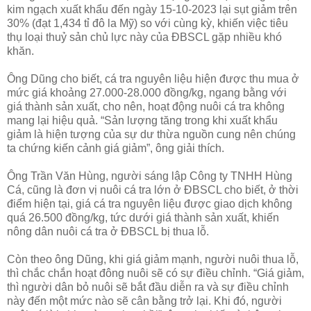
kim ngạch xuất khẩu đến ngày 15-10-2023 lại sụt giảm trên
30% (đạt 1,434 tỉ đô la Mỹ) so với cùng kỳ, khiến việc tiêu
thụ loại thuỷ sản chủ lực này của ĐBSCL gặp nhiều khó
khăn.
Ông Dũng cho biết, cá tra nguyên liệu hiện được thu mua ở
mức giá khoảng 27.000-28.000 đồng/kg, ngang bằng với
giá thành sản xuất, cho nên, hoạt động nuôi cá tra không
mang lại hiệu quả. “Sản lượng tăng trong khi xuất khẩu
giảm là hiện tượng của sự dư thừa nguồn cung nên chúng
ta chứng kiến cảnh giá giảm”, ông giải thích.
Ông Trần Văn Hùng, người sáng lập Công ty TNHH Hùng
Cá, cũng là đơn vị nuôi cá tra lớn ở ĐBSCL cho biết, ở thời
điểm hiện tại, giá cá tra nguyên liệu được giao dịch không
quá 26.500 đồng/kg, tức dưới giá thành sản xuất, khiến
nông dân nuôi cá tra ở ĐBSCL bị thua lỗ.
Còn theo ông Dũng, khi giá giảm mạnh, người nuôi thua lỗ,
thì chắc chắn hoạt đông nuôi sẽ có sự điều chỉnh. “Giá giảm,
thì người dân bỏ nuôi sẽ bắt đầu diễn ra và sự điều chỉnh
này đến một mức nào sẽ cân bằng trở lại. Khi đó, người