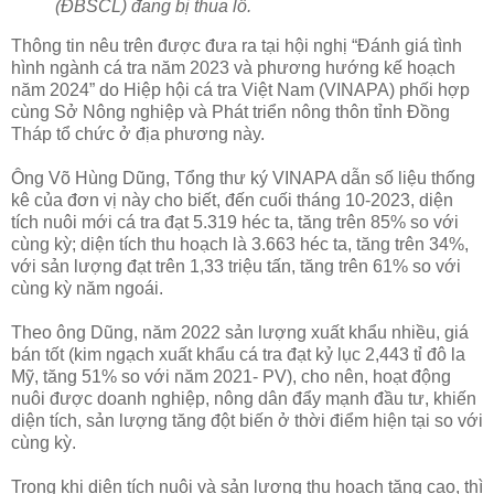
(ĐBSCL) đang bị thua lỗ.
Thông tin nêu trên được đưa ra tại hội nghị “Đánh giá tình
hình ngành cá tra năm 2023 và phương hướng kế hoạch
năm 2024” do Hiệp hội cá tra Việt Nam (VINAPA) phối hợp
cùng Sở Nông nghiệp và Phát triển nông thôn tỉnh Đồng
Tháp tổ chức ở địa phương này.
Ông Võ Hùng Dũng, Tổng thư ký VINAPA dẫn số liệu thống
kê của đơn vị này cho biết, đến cuối tháng 10-2023, diện
tích nuôi mới cá tra đạt 5.319 héc ta, tăng trên 85% so với
cùng kỳ; diện tích thu hoạch là 3.663 héc ta, tăng trên 34%,
với sản lượng đạt trên 1,33 triệu tấn, tăng trên 61% so với
cùng kỳ năm ngoái.
Theo ông Dũng, năm 2022 sản lượng xuất khẩu nhiều, giá
bán tốt (kim ngạch xuất khẩu cá tra đạt kỷ lục 2,443 tỉ đô la
Mỹ, tăng 51% so với năm 2021- PV), cho nên, hoạt động
nuôi được doanh nghiệp, nông dân đẩy mạnh đầu tư, khiến
diện tích, sản lượng tăng đột biến ở thời điểm hiện tại so với
cùng kỳ.
Trong khi diện tích nuôi và sản lượng thu hoạch tăng cao, thì