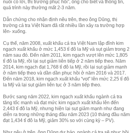
nuôi có lời, thị trường phục hồi”, ông cho biết và thông tin,
quá trình này thường mất 2-3 năm.
Dẫn chứng cho nhận định nêu trên, theo ông Dũng, thị
trường cá tra Việt Nam đã rất nhiều lần xảy ra trường hợp
lên- xuống.
Cụ thể, năm 2008, xuất khẩu cá tra Việt Nam lập đỉnh kim
ngạch xuất khẩu ở mức 1,453 tỉ đô la Mỹ và sụt giảm trong 2
năm sau đó. Đến năm 2011, kim ngạch vượt lên mức 1,805
tỉ đô la Mỹ, rồi lại sụt giảm liên tiếp ở 2 năm tiếp theo. Năm
2014, kim ngạch đạt 1,768 tỉ đô la Mỹ, rồi lại sụt giảm mạnh
ở năm tiếp theo và dần dần phục hồi ở năm 2016 và 2017.
Đến năm 2018, kim ngạch xuất khẩu “vọt” lên mức 2,25 tỉ đô
la Mỹ và lại sụt giảm liên tục ở 3 năm tiếp theo.
Bước sang năm 2022, kim ngạch xuất khẩu ngành cá tra
tăng tốc mạnh và đạt mức kim ngạch xuất khẩu lên đến
2,443 tỉ đô la Mỹ, nhưng hiện lại sụt giảm mạnh như đang
diễn ra trong những tháng đầu năm 2023 (10 tháng đầu năm
đạt 1,434 tỉ đô la Mỹ, giảm 30% so với cùng kỳ – PV).
Như nêu ở trên, ông Dũng dự báo, ngành cá tra sẽ phục hồi