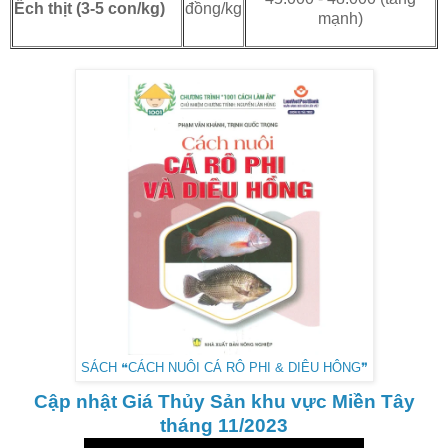
đồng/kg
Ếch thịt (3-5 con/kg)
mạnh)
SÁCH ❝CÁCH NUÔI CÁ RÔ PHI & DIÊU HÔNG❞
Cập nhật Giá Thủy Sản khu vực Miền Tây
tháng 11/2023