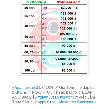
@giathuysan
31/7/2024 🦐 Giá Tôm Thẻ dập đá
#KKS
& Thẻ Oxy ✅ Ưu tiên ao bạt trợ giá BAP
ASC Bạc Liêu
#giathuysan
#giatom
@Việc Làm
Thủy Sản
♬ Happy Cute - Alexander Backsound