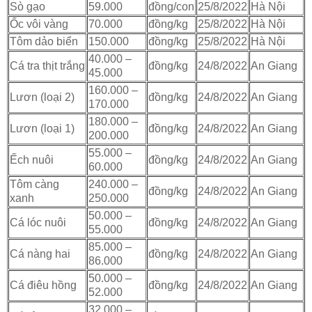
Sò gạo
59.000
đồng/con
25/8/2022
Hà Nội
Ốc vôi vàng
70.000
đồng/kg
25/8/2022
Hà Nội
Tôm dảo biển
150.000
đồng/kg
25/8/2022
Hà Nội
40.000 –
Cá tra thịt trắng
đồng/kg
24/8/2022
An Giang
45.000
160.000 –
Lươn (loại 2)
đồng/kg
24/8/2022
An Giang
170.000
180.000 –
Lươn (loại 1)
đồng/kg
24/8/2022
An Giang
200.000
55.000 –
Ếch nuôi
đồng/kg
24/8/2022
An Giang
60.000
Tôm càng
240.000 –
đồng/kg
24/8/2022
An Giang
xanh
250.000
50.000 –
Cá lóc nuôi
đồng/kg
24/8/2022
An Giang
55.000
85.000 –
Cá nàng hai
đồng/kg
24/8/2022
An Giang
86.000
50.000 –
Cá điêu hồng
đồng/kg
24/8/2022
An Giang
52.000
32.000 –