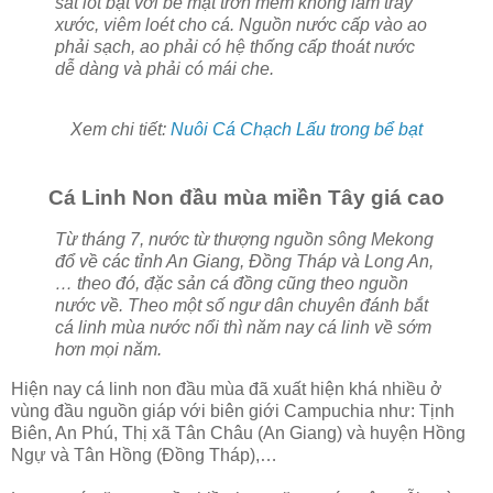
sắt lót bạt với bề mặt trơn mềm không làm trầy
xước, viêm loét cho cá. Nguồn nước cấp vào ao
phải sạch, ao phải có hệ thống cấp thoát nước
dễ dàng và phải có mái che.
Xem chi tiết:
Nuôi Cá Chạch Lấu trong bể bạt
Cá Linh Non đầu mùa miền Tây giá cao
Từ tháng 7, nước từ thượng nguồn sông Mekong
đổ về các tỉnh An Giang, Đồng Tháp và Long An,
… theo đó, đặc sản cá đồng cũng theo nguồn
nước về. Theo một số ngư dân chuyên đánh bắt
cá linh mùa nước nổi thì năm nay cá linh về sớm
hơn mọi năm.
Hiện nay cá linh non đầu mùa đã xuất hiện khá nhiều ở
vùng đầu nguồn giáp với biên giới Campuchia như: Tịnh
Biên, An Phú, Thị xã Tân Châu (An Giang) và huyện Hồng
Ngự và Tân Hồng (Đồng Tháp),…