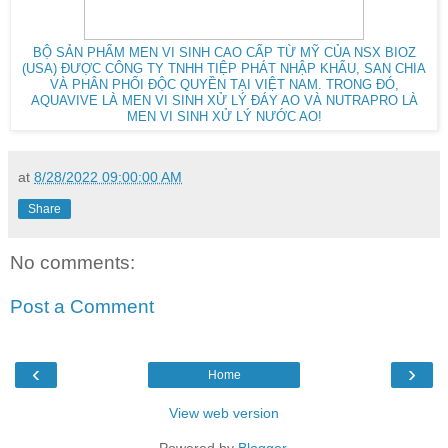
BỘ SẢN PHẨM MEN VI SINH CAO CẤP TỪ MỸ CỦA NSX BIOZ
(USA) ĐƯỢC CÔNG TY TNHH TIỆP PHÁT NHẬP KHẨU, SAN CHIA
VÀ PHÂN PHỐI ĐỘC QUYỀN TẠI VIỆT NAM. TRONG ĐÓ,
AQUAVIVE LÀ MEN VI SINH XỬ LÝ ĐÁY AO VÀ NUTRAPRO LÀ
MEN VI SINH XỬ LÝ NƯỚC AO!
at
8/28/2022 09:00:00 AM
Share
No comments:
Post a Comment
‹
›
Home
View web version