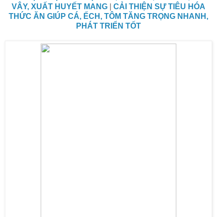
VÂY, XUẤT HUYẾT MANG
|
CẢI THIỆN SỰ TIÊU HÓA
THỨC ĂN GIÚP CÁ, ẾCH, TÔM TĂNG TRỌNG NHANH,
PHÁT TRIỂN TỐT