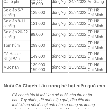
Cá rô phi
đồng/kg
24/8/2022
An Giang
35.000
Sò điệp 5-7
TP. Hồ
129.000
đồng/kg
23/8/2022
con/kg
Chí Minh
Sò điệp 8-11
TP. Hồ
121.000
đồng/kg
23/8/2022
con/kg
Chí Minh
Sò điệp 20-22
TP. Hồ
99.000
đồng/kg
23/8/2022
con/kg
Chí Minh
TP. Hồ
Tôm hùm
299.000
đồng/kg
23/8/2022
Chí Minh
Cá Hokke
TP. Hồ
149.000
đồng/kg
23/8/2022
Nhật Bản
Chí Minh
139.000 –
TP. Hồ
Mực nan
đồng/kg
23/8/2022
159.000
Chí Minh
Nuôi Cá Chạch Lấu trong bể bạt hiệu quả cao
Cá chạch lấu là loài khá dễ nuôi, cho thu nhập
cao. Tuy nhiên, để nuôi hiệu quả, đầu tiên khi
thiết kế ao nổi lót bạt anh nên sử dụng ao khung