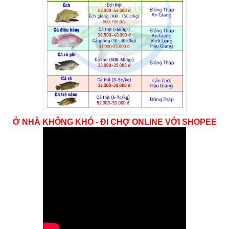
Ở NHÀ KHÔNG KHÓ - ĐI CHỢ ONLINE VỚI SHOPEE