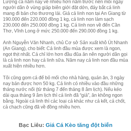
Lượng cá năm nay về nhiều hơn năm trước nên mỗi ngày
người dân ở vùng giáp biên giới đặt dớn, đáy bắt cá linh
mang đi bán cho thương lái. Giá cá linh non tại An Giang từ
190.000 đến 220.000 đồng 1 kg, cá linh non làm sạch
230.000 đến 250.000 đồng 1 kg. Cá linh non về đến Cần
Thơ, Vĩnh Long ở mức 250.000 đến 290.000 đồng 1 kg.
Anh Nguyễn Văn Nhanh, chủ Cơ sở Sản xuất khô Út Nhanh
(An Giang), cho biết: Cá linh đầu mùa được xem là ngon,
ngọt thịt nhất. Cá chỉ lớn hơn đầu đũa ăn nên người dân gọi
là cá linh non hay cá linh sữa. Năm nay cá linh non đầu mùa
xuất hiện nhiều hơn.
Tôi cũng gom cá để bỏ mối cho nhà hàng, quán ăn, 3 ngày
nay bán được hơn 50 kg. Cá linh có nhiều vào đầu những
tháng nước nổi (từ tháng 7 đến tháng 8 âm lịch). Nếu kéo
dài qua tháng 9 âm lịch thì cá linh đã “già”, ăn không ngon
bằng. Ngoài cá linh thì các loại cá khác như cá kết, cá chốt,
cá chạch cũng đã về đồng nhiều hơn.
Bạc Liêu:
Giá Cá Kèo tăng đột biến