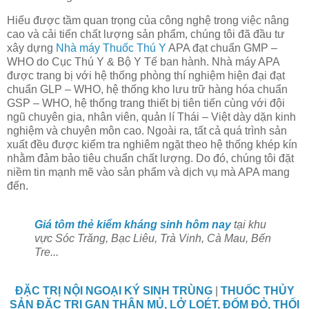
Hiểu được tầm quan trọng của công nghệ trong việc nâng
cao và cải tiến chất lượng sản phẩm, chúng tôi đã đầu tư
xây dựng
Nhà máy Thuốc Thú Y
APA đạt chuẩn GMP –
WHO do Cục Thú Y & Bộ Y Tế ban hành. Nhà máy APA
được trang bị với hệ thống phòng thí nghiệm hiện đại đạt
chuẩn GLP – WHO, hệ thống kho lưu trữ hàng hóa chuẩn
GSP – WHO, hệ thống trang thiết bị tiên tiến cùng với đội
ngũ chuyên gia, nhân viên, quản lí Thái – Việt dày dặn kinh
nghiệm và chuyên môn cao. Ngoài ra, tất cả quá trình sản
xuất đều được kiểm tra nghiêm ngặt theo hệ thống khép kín
nhằm đảm bảo tiêu chuẩn chất lượng. Do đó, chúng tôi đặt
niềm tin mạnh mẽ vào sản phẩm và dịch vụ mà APA mang
đến.
Giá tôm thẻ kiểm kháng sinh hôm nay
tại khu
vực Sóc Trăng, Bạc Liêu, Trà Vinh, Cà Mau, Bến
Tre...
ĐẶC TRỊ NỘI NGOẠI KÝ SINH TRÙNG
|
THUỐC THỦY
SẢN ĐẶC TRỊ GAN THẬN MỦ, LỞ LOÉT, ĐỐM ĐỎ, THỐI