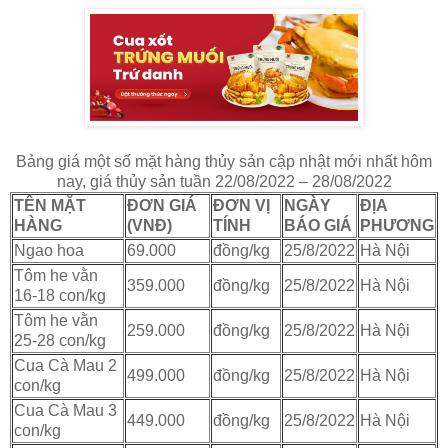
Bảng giá một số mặt hàng thủy sản cập nhật mới nhất hôm
nay, giá thủy sản tuần 22/08/2022 – 28/08/2022
TÊN MẶT
ĐƠN GIÁ
ĐƠN VỊ
NGÀY
ĐỊA
HÀNG
(VNĐ)
TÍNH
BÁO GIÁ
PHƯƠNG
Ngao hoa
69.000
đồng/kg
25/8/2022
Hà Nội
Tôm he vằn
359.000
đồng/kg
25/8/2022
Hà Nội
16-18 con/kg
Tôm he vằn
259.000
đồng/kg
25/8/2022
Hà Nội
25-28 con/kg
Cua Cà Mau 2
499.000
đồng/kg
25/8/2022
Hà Nội
con/kg
Cua Cà Mau 3
449.000
đồng/kg
25/8/2022
Hà Nội
con/kg