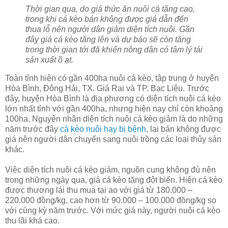
Thời gian qua, do giá thức ăn nuôi cá tăng cao,
trong khi cá kèo bán không được giá dẫn đến
thua lỗ nên người dân giảm diện tích nuôi. Gần
đây giá cá kèo tăng lên và dự báo sẽ còn tăng
trong thời gian tới đã khiến nông dân có tâm lý tái
sản xuất ồ ạt.
Toàn tỉnh hiện có gần 400ha nuôi cá kèo, tập trung ở huyện
Hòa Bình, Đông Hải, TX. Giá Rai và TP. Bạc Liêu. Trước
đây, huyện Hòa Bình là địa phương có diện tích nuôi cá kèo
lớn nhất tỉnh với gần 400ha, nhưng hiện nay chỉ còn khoảng
100ha. Nguyên nhân diện tích nuôi cá kèo giảm là do những
năm trước đây
cá kèo nuôi hay bị bệnh
, lại bán không được
giá nên người dân chuyển sang nuôi trồng các loại thủy sản
khác.
Việc diện tích nuôi cá kèo giảm, nguồn cung không đủ nên
trong những ngày qua, giá cá kèo tăng đột biến. Hiện cá kèo
được thương lái thu mua tại ao với giá từ 180.000 –
220.000 đồng/kg, cao hơn từ 90.000 – 100.000 đồng/kg so
với cùng kỳ năm trước. Với mức giá này, người nuôi cá kèo
thu lãi khá cao.