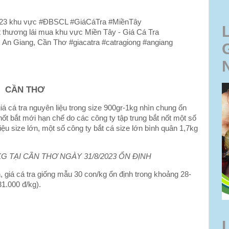
/2023 khu vực #ĐBSCL #GiáCáTra #MiềnTây
 thương lái mua khu vực Miền Tây - Giá Cá Tra
 An Giang, Cần Thơ #giacatra #catragiong #angiang
CẦN THƠ
giá cá tra nguyên liệu trong size 900gr-1kg nhìn chung ổn
hốt bắt mới hạn chế do các công ty tập trung bắt nốt một số
liệu size lớn, một số công ty bắt cá size lớn bình quân 1,7kg
G TẠI CẦN THƠ NGÀY 31/8/2023 ỔN ĐỊNH
h, giá cá tra giống mẫu 30 con/kg ổn định trong khoảng 28-
31.000 đ/kg).