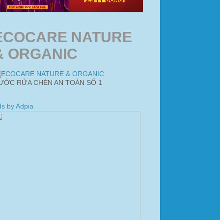
ECOCARE NATURE
& ORGANIC
ƯỚC RỬA CHÉN AN TOÀN SỐ 1
s by Adpia