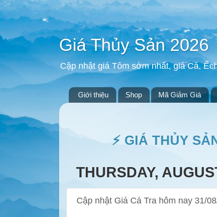
Giá Thủy Sản 2026
Cập nhật giá Tôm sớm nhất, giá Cá, Ếc
Giới thiệu
Shop
Mã Giảm Giá
⚡ GIÁ THỦY SẢ
THURSDAY, AUGUST
Cập nhật Giá Cá Tra hôm nay 31/08