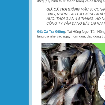
đ/kg (tùy hình thức thanh toán) và cá trong s
GIÁ CÁ TRA GIỐNG
MẪU 30 CON/K
Đ/KG, NHỮNG AO CÁ GIỐNG XUẤT
NUÔI THỜI GIAN 4-5 THÁNG, HỘ N
CÔNG TY VẪN ĐANG BẮT LAI RAI
Giá Cá Tra Giống
: Tại Hồng Ngự, Tân Hồng,
tăng giá nhẹ vào ngày hôm qua, dao động tro