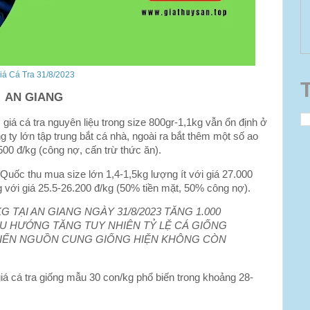
iá Cá Tra 31/8/2023
AN GIANG
giá cá tra nguyên liệu trong size 800gr-1,1kg vẫn ổn định ở
 ty lớn tập trung bắt cá nhà, ngoài ra bắt thêm một số ao
500 đ/kg (công nợ, cấn trừ thức ăn).
Quốc thu mua size lớn 1,4-1,5kg lượng ít với giá 27.000
g với giá 25.5-26.200 đ/kg (50% tiền mặt, 50% công nợ).
 TẠI AN GIANG NGÀY 31/8/2023 TĂNG 1.000
ỀU HƯỚNG TĂNG TUY NHIÊN TỶ LỆ CÁ GIỐNG
HIẾN NGUỒN CUNG GIỐNG HIỆN KHÔNG CÒN
iá cá tra giống mẫu 30 con/kg phổ biến trong khoảng 28-