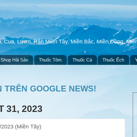
h, Cua, Lươn, Rắn Miền Tây, Miền Bắc, Miền Đông, Mi
Shop Hải Sản
Thuốc Tôm
Thuốc Cá
Thuốc Ếch
N TRÊN GOOGLE NEWS!
 31, 2023
/2023 (Miền Tây)