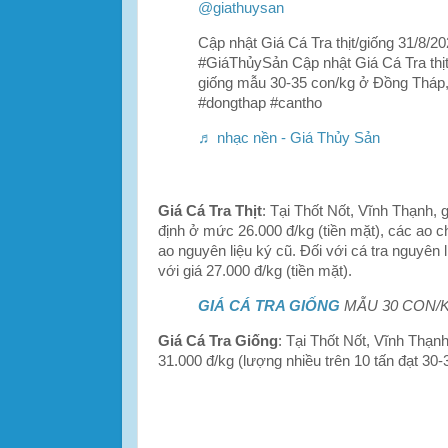
@giathuysan
Cập nhật Giá Cá Tra thịt/giống 31/8
#GiáThủySản Cập nhật Giá Cá Tra thịt
giống mẫu 30-35 con/kg ở Đồng Tháp,
#dongthap #cantho
♬ nhạc nền - Giá Thủy Sản
Giá Cá Tra Thịt
: Tại Thốt Nốt, Vĩnh Thạnh, 
định ở mức 26.000 đ/kg (tiền mặt), các ao c
ao nguyên liệu ký cũ. Đối với cá tra nguyên 
với giá 27.000 đ/kg (tiền mặt).
GIÁ CÁ TRA GIỐNG
MẪU 30 CON/K
Giá Cá Tra Giống
: Tại Thốt Nốt, Vĩnh Thạn
31.000 đ/kg (lượng nhiều trên 10 tấn đạt 30-