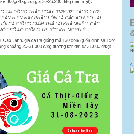
ize 800gr-1kg với giá 26-26.200 đ/kg (tiền mặt).
G TẠI ĐỒNG THÁP NGÀY 31/8/2023 TĂNG 1.000
 BÁN HIỆN NAY PHẦN LỚN LÀ CÁC AO NEO LẠI
UÔI CÁ GIỐNG GIẢM THẢ LẠI KHÁ NHIỀU, CÁC
 MỘT SỐ AO GIỐNG TRƯỚC KHI NGHỈ LỄ
 Cao Lãnh, giá cá tra giống mẫu 30 con/kg ổn định sau đợt
ng khoảng 29-31.000 đ/kg (lượng lớn đạt từ 31.000 đ/kg).
N
Ad