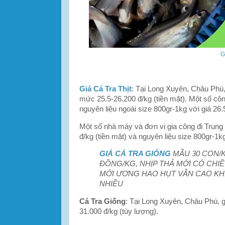
G
Giá Cá Tra Thịt
: Tại Long Xuyên, Châu Phú, 
mức 25.5-26.200 đ/kg (tiền mặt). Một số công
nguyên liệu ngoài size 800gr-1kg với giá 26.
Một số nhà máy và đơn vị gia công đi Trung 
đ/kg (tiền mặt) và nguyên liệu size 800gr-1k
GIÁ CÁ TRA GIỐNG
MẪU 30 CON/KG
ĐỒNG/KG, NHỊP THẢ MỚI CÓ CHI
MỚI ƯƠNG HAO HỤT VẪN CAO K
NHIỀU
Cá Tra Giống
: Tại Long Xuyên, Châu Phú, g
31.000 đ/kg (tùy lượng).