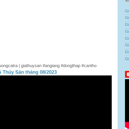
G
G
G
Gi
G
G
G
G
hitruongcatra | giathuysan #angiang #dongthap #cantho
á Thủy Sản tháng 08/2023