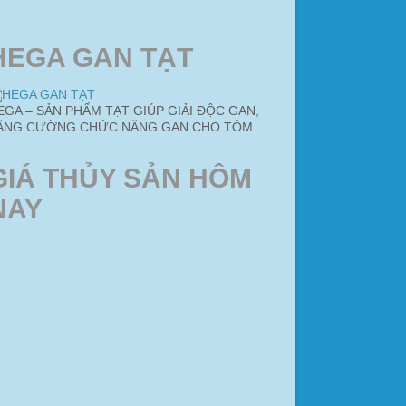
HEGA GAN TẠT
EGA – SẢN PHẨM TẠT GIÚP GIẢI ĐỘC GAN,
ĂNG CƯỜNG CHỨC NĂNG GAN CHO TÔM
GIÁ THỦY SẢN HÔM
NAY