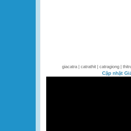
giacatra | catrathit | catragiong | t
Cập nhật Gi