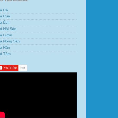
iá Cá
iá Cua
iá Ếch
á Hải Sản
iá Lươn
iá Nông Sản
iá Rắn
iá Tôm