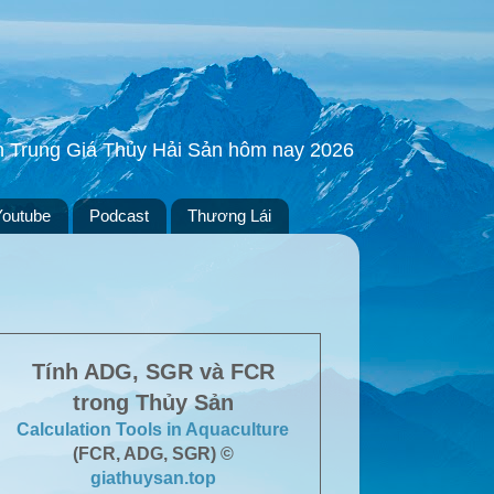
ền Trung Giá Thủy Hải Sản hôm nay 2026
Youtube
Podcast
Thương Lái
Tính ADG, SGR và FCR
trong Thủy Sản
Calculation Tools in Aquaculture
(FCR, ADG, SGR) ©
giathuysan.top