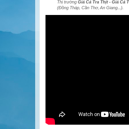
Thị trường
Giá Cá Tra Thịt - Giá Cá 
(Đồng Tháp, Cần Thơ, An Giang...).