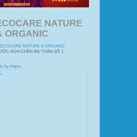
ECOCARE NATURE
& ORGANIC
ƯỚC RỬA CHÉN AN TOÀN SỐ 1
s by Adpia