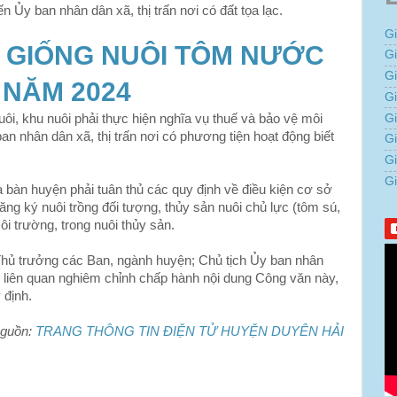
ến Ủy ban nhân dân xã, thị trấn nơi có đất tọa lạc.
G
Ả GIỐNG NUÔI TÔM NƯỚC
G
G
 NĂM 2024
Gi
uôi, khu nuôi phải thực hiện nghĩa vụ thuế và bảo vệ môi
G
ban nhân dân xã, thị trấn nơi có phương tiện hoạt động biết
G
G
G
a bàn huyện phải tuân thủ các quy định về điều kiện cơ sở
đăng ký nuôi trồng đối tượng, thủy sản nuôi chủ lực (tôm sú,
i trường, trong nuôi thủy sản.
Thủ trưởng các Ban, ngành huyện; Chủ tịch Ủy ban nhân
có liên quan nghiêm chỉnh chấp hành nội dung Công văn này,
 định.
guồn:
TRANG THÔNG TIN ĐIỆN TỬ HUYỆN DUYÊN HẢI