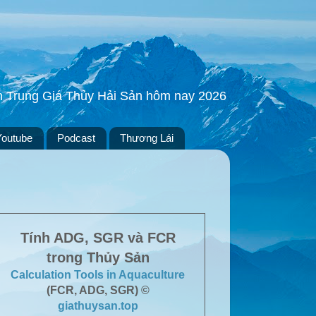
ền Trung Giá Thủy Hải Sản hôm nay 2026
Youtube
Podcast
Thương Lái
Tính ADG, SGR và FCR
trong Thủy Sản
Calculation Tools in Aquaculture
(FCR, ADG, SGR) ©
giathuysan.top