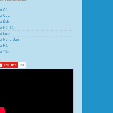
iá Cá
iá Cua
iá Ếch
á Hải Sản
iá Lươn
iá Nông Sản
iá Rắn
iá Tôm