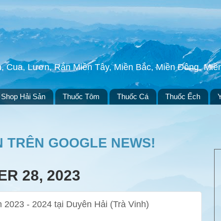
h, Cua, Lươn, Rắn Miền Tây, Miền Bắc, Miền Đông, Mi
Shop Hải Sản
Thuốc Tôm
Thuốc Cá
Thuốc Ếch
N TRÊN GOOGLE NEWS!
R 28, 2023
2023 - 2024 tại Duyên Hải (Trà Vinh)