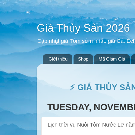
Giá Thủy Sản 2026
Cập nhật giá Tôm sớm nhất, giá Cá, Ếc
Giới thiệu
Shop
Mã Giảm Giá
⚡ GIÁ THỦY SẢ
TUESDAY, NOVEMBE
Lịch thời vụ Nuôi Tôm Nước Lợ năm 