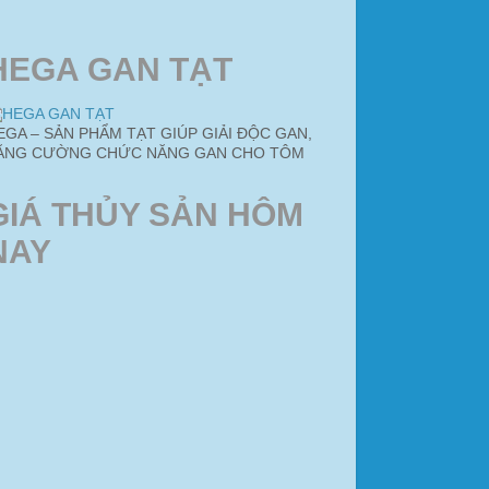
HEGA GAN TẠT
EGA – SẢN PHẨM TẠT GIÚP GIẢI ĐỘC GAN,
ĂNG CƯỜNG CHỨC NĂNG GAN CHO TÔM
GIÁ THỦY SẢN HÔM
NAY