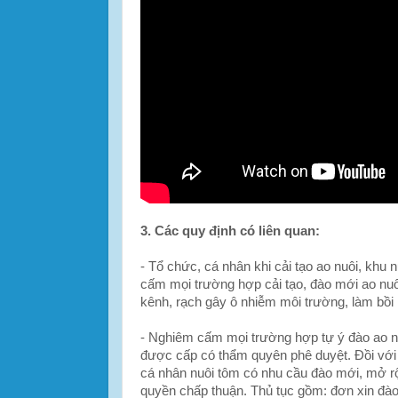
3. Các quy định có liên quan:
- Tổ chức, cá nhân khi cải tạo ao nuôi, khu n
cấm mọi trường hợp cải tạo, đào mới ao nuôi, 
kênh, rạch gây ô nhiễm môi trường, làm bồi 
- Nghiêm cấm mọi trường hợp tự ý đào ao n
được cấp có thẩm quyên phê duyệt. Đồi với
cá nhân nuôi tôm có nhu cầu đào mới, mở rộ
quyền chấp thuận. Thủ tục gồm: đơn xin đào 