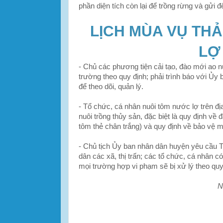
phần diện tích còn lại để trồng rừng và gửi đ
LỊCH MÙA VỤ TH
LỢ
- Chủ các phương tiện cải tạo, đào mới ao n
trường theo quy định; phải trình báo với Ủy 
để theo dõi, quản lý.
- Tổ chức, cá nhân nuôi tôm nước lợ trên đị
nuôi trồng thủy sản, đặc biệt là quy định về 
tôm thẻ chân trắng) và quy định về bảo vệ mô
- Chủ tịch Ủy ban nhân dân huyện yêu cầu 
dân các xã, thị trấn; các tổ chức, cá nhân 
mọi trường hợp vi phạm sẽ bị xử lý theo quy
N