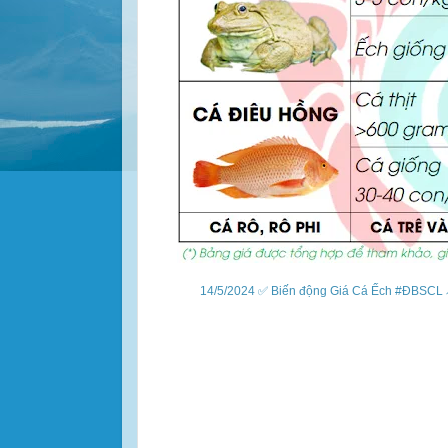
14/5/2024 ✅ Biến động Giá Cá Ếch #ĐBSCL ↗