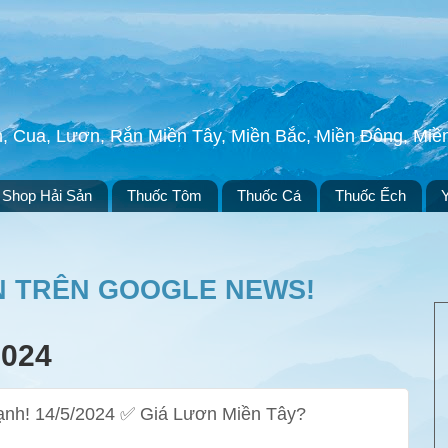
h, Cua, Lươn, Rắn Miền Tây, Miền Bắc, Miền Đông, Mi
Shop Hải Sản
Thuốc Tôm
Thuốc Cá
Thuốc Ếch
N TRÊN GOOGLE NEWS!
2024
nh! 14/5/2024 ✅ Giá Lươn Miền Tây?