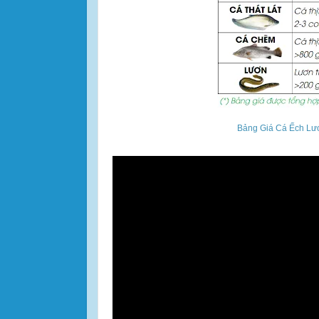
Bảng Giá Cá Ếch Lư