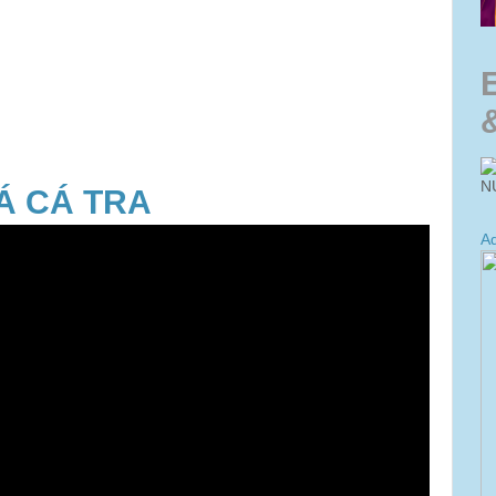
N
Á CÁ TRA
Ad