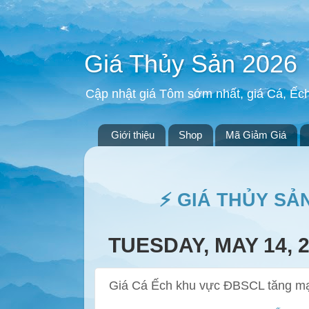
Giá Thủy Sản 2026
Cập nhật giá Tôm sớm nhất, giá Cá, Ếc
Giới thiệu
Shop
Mã Giảm Giá
⚡ GIÁ THỦY SẢ
TUESDAY, MAY 14, 
Giá Cá Ếch khu vực ĐBSCL tăng mạ