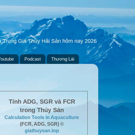
ền Trung Giá Thủy Hải Sản hôm nay 2026
Youtube
Podcast
Thương Lái
Tính ADG, SGR và FCR
trong Thủy Sản
Calculation Tools in Aquaculture
(FCR, ADG, SGR) ©
giathuysan.top