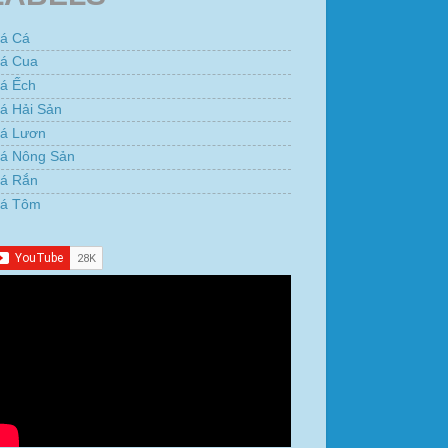
iá Cá
iá Cua
iá Ếch
á Hải Sản
iá Lươn
iá Nông Sản
iá Rắn
iá Tôm