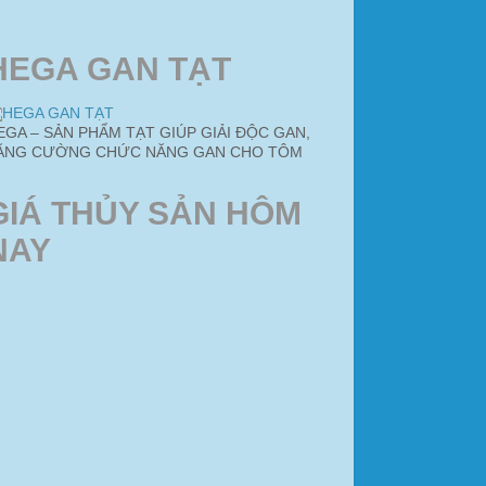
HEGA GAN TẠT
EGA – SẢN PHẨM TẠT GIÚP GIẢI ĐỘC GAN,
ĂNG CƯỜNG CHỨC NĂNG GAN CHO TÔM
GIÁ THỦY SẢN HÔM
NAY