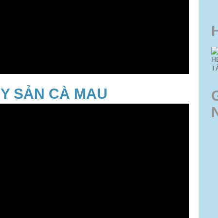
H
T
ỦY SẢN CÀ MAU