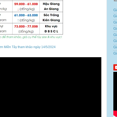
G
G
G
Gi
G
G
ơn Miền Tây tham khảo ngày 14/5/2024
G
G