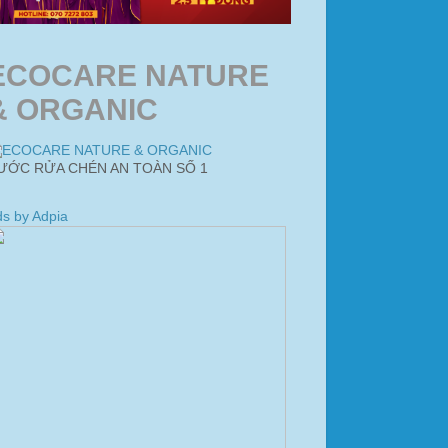
ECOCARE NATURE
& ORGANIC
ƯỚC RỬA CHÉN AN TOÀN SỐ 1
s by Adpia