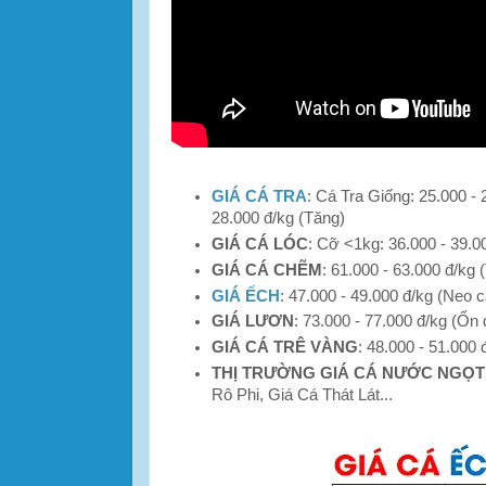
GIÁ CÁ TRA
: Cá Tra Giống: 25.000 -
28.000 đ/kg (Tăng)
GIÁ CÁ LÓC
: Cỡ <1kg: 36.000 - 39.0
GIÁ CÁ CHẼM
: 61.000 - 63.000 đ/kg 
GIÁ ẾCH
: 47.000 - 49.000 đ/kg (Neo 
GIÁ LƯƠN
: 73.000 - 77.000 đ/kg (Ổn 
GIÁ CÁ TRÊ VÀNG
: 48.000 - 51.000 
THỊ TRƯỜNG GIÁ CÁ NƯỚC NGỌT
Rô Phi, Giá Cá Thát Lát...