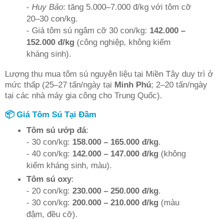
-
Huy Bảo
: tăng 5.000–7.000 đ/kg với tôm cỡ
20–30 con/kg.
- Giá tôm sú ngâm cỡ 30 con/kg:
142.000 –
152.000 đ/kg
(công nghiệp, không kiểm
kháng sinh).
Lượng thu mua tôm sú nguyên liệu tại Miền Tây duy trì ở
mức thấp (25–27 tấn/ngày tại
Minh Phú
; 2–20 tấn/ngày
tại các nhà máy gia công cho Trung Quốc).
📦 Giá Tôm Sú Tại Đầm
Tôm sú ướp đá
:
- 30 con/kg:
158.000 – 165.000 đ/kg
.
- 40 con/kg:
142.000 – 147.000 đ/kg
(không
kiểm kháng sinh, màu).
Tôm sú oxy
:
- 20 con/kg:
230.000 – 250.000 đ/kg
.
- 30 con/kg:
200.000 – 210.000 đ/kg
(màu
đậm, đều cỡ).