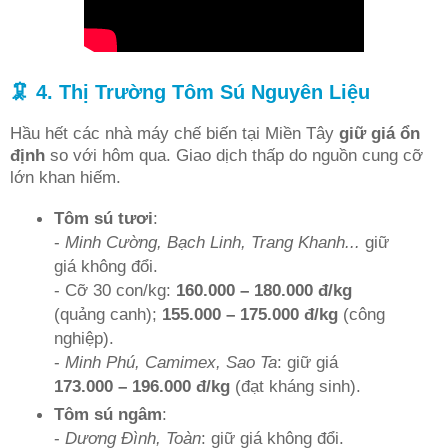
🦑 4. Thị Trường Tôm Sú Nguyên Liệu
Hầu hết các nhà máy chế biến tại Miền Tây
giữ giá ổn
định
so với hôm qua. Giao dịch thấp do nguồn cung cỡ
lớn khan hiếm.
Tôm sú tươi
:
-
Minh Cường, Bạch Linh, Trang Khanh...
giữ
giá không đổi.
- Cỡ 30 con/kg:
160.000 – 180.000 đ/kg
(quảng canh);
155.000 – 175.000 đ/kg
(công
nghiệp).
-
Minh Phú, Camimex, Sao Ta
: giữ giá
173.000 – 196.000 đ/kg
(đạt kháng sinh).
Tôm sú ngâm
:
-
Dương Đình, Toàn
: giữ giá không đổi.