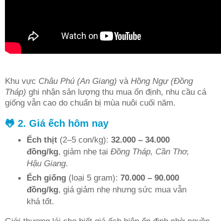
Khu vực
Châu Phú (An Giang)
và
Hồng Ngự (Đồng
Tháp)
ghi nhận sản lượng thu mua ổn định, nhu cầu cá
giống vẫn cao do chuẩn bị mùa nuôi cuối năm.
🐸 2. Giá ếch hôm nay
Ếch thịt
(2–5 con/kg):
32.000 – 34.000
đồng/kg
, giảm nhẹ tại
Đồng Tháp, Cần Thơ,
Hậu Giang
.
Ếch giống
(loại 5 gram):
70.000 – 90.000
đồng/kg
, giá giảm nhẹ nhưng sức mua vẫn
khá tốt.