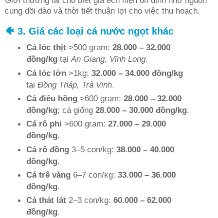
Giới thương lái cho biết giá ếch hiện ổn định nhờ nguồn
cung dồi dào và thời tiết thuận lợi cho việc thu hoạch.
🐠 3. Giá các loại cá nước ngọt khác
Cá lóc thịt
>500 gram:
28.000 – 32.000
đồng/kg
tại
An Giang, Vĩnh Long
.
Cá lóc lớn
>1kg:
32.000 – 34.000 đồng/kg
tại
Đồng Tháp, Trà Vinh
.
Cá điêu hồng
>600 gram:
28.000 – 32.000
đồng/kg
; cá giống
28.000 – 30.000 đồng/kg
.
Cá rô phi
>600 gram:
27.000 – 29.000
đồng/kg
.
Cá rô đồng
3–5 con/kg:
38.000 – 40.000
đồng/kg
.
Cá trê vàng
6–7 con/kg:
33.000 – 36.000
đồng/kg
.
Cá thát lát
2–3 con/kg:
60.000 – 62.000
đồng/kg
.