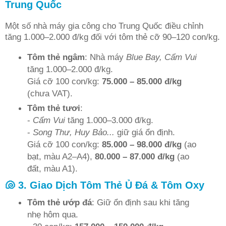
Trung Quốc
Một số nhà máy gia công cho Trung Quốc điều chỉnh
tăng 1.000–2.000 đ/kg đối với tôm thẻ cỡ 90–120 con/kg.
Tôm thẻ ngâm
: Nhà máy
Blue Bay, Cẩm Vui
tăng 1.000–2.000 đ/kg.
Giá cỡ 100 con/kg:
75.000 – 85.000 đ/kg
(chưa VAT).
Tôm thẻ tươi
:
-
Cẩm Vui
tăng 1.000–3.000 đ/kg.
-
Song Thư, Huy Bảo...
giữ giá ổn định.
Giá cỡ 100 con/kg:
85.000 – 98.000 đ/kg
(ao
bạt, màu A2–A4),
80.000 – 87.000 đ/kg
(ao
đất, màu A1).
🐚 3. Giao Dịch Tôm Thẻ Ủ Đá & Tôm Oxy
Tôm thẻ ướp đá
: Giữ ổn định sau khi tăng
nhẹ hôm qua.