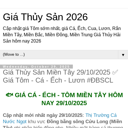
Giá Thủy Sản 2026
Cập nhật giá Tôm sớm nhất, giá Cá, Ếch, Cua, Lươn, Rắn
Miền Tây, Miền Bắc, Miền Đông, Miền Trung Giá Thủy Hải
Sản hôm nay 2026
▼
Wednesday, October 29, 2025
Giá Thủy Sản Miền Tây 29/10/2025 ✅
Giá Tôm - Cá - Ếch - Lươn #ĐBSCL
🐟 GIÁ CÁ - ẾCH - TÔM MIỀN TÂY HÔM
NAY 29/10/2025
Cập nhật mới nhất ngày 29/10/2025:
Thị Trường Cá
Nước Ngọt
khu vực
Đồng bằng sông Cửu Long (Miền
Tây)
ghi nhận biến động nhẹ. Nhiều mặt hàng cá thương