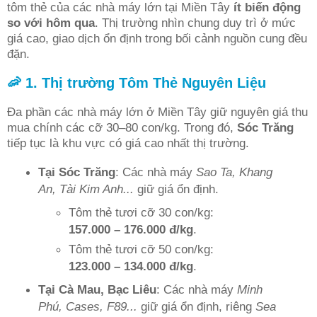
tôm thẻ của các nhà máy lớn tại Miền Tây
ít biến động
so với hôm qua
. Thị trường nhìn chung duy trì ở mức
giá cao, giao dịch ổn định trong bối cảnh nguồn cung đều
đặn.
🦐 1. Thị trường Tôm Thẻ Nguyên Liệu
Đa phần các nhà máy lớn ở Miền Tây giữ nguyên giá thu
mua chính các cỡ 30–80 con/kg. Trong đó,
Sóc Trăng
tiếp tục là khu vực có giá cao nhất thị trường.
Tại Sóc Trăng
: Các nhà máy
Sao Ta, Khang
An, Tài Kim Anh...
giữ giá ổn định.
Tôm thẻ tươi cỡ 30 con/kg:
157.000 – 176.000 đ/kg
.
Tôm thẻ tươi cỡ 50 con/kg:
123.000 – 134.000 đ/kg
.
Tại Cà Mau, Bạc Liêu
: Các nhà máy
Minh
Phú, Cases, F89...
giữ giá ổn định, riêng
Sea