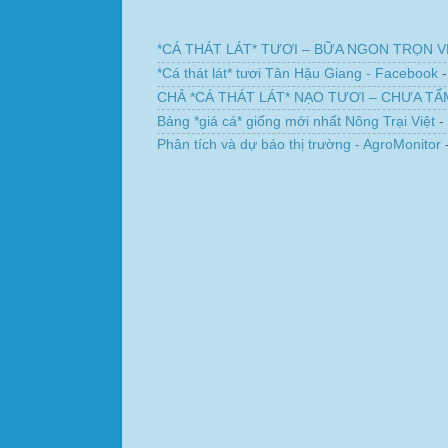
*CÁ THÁT LÁT* TƯƠI – BỮA NGON TRỌN VẸN B
*Cá thát lát* tươi Tân Hậu Giang - Facebook
CHẢ *CÁ THÁT LÁT* NẠO TƯƠI – CHƯA TẨM *G
Bảng *giá cá* giống mới nhất Nông Trại Việt
-
Phân tích và dự báo thị trường - AgroMonitor