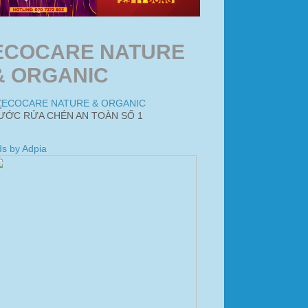
ECOCARE NATURE
& ORGANIC
ƯỚC RỬA CHÉN AN TOÀN SỐ 1
s by Adpia