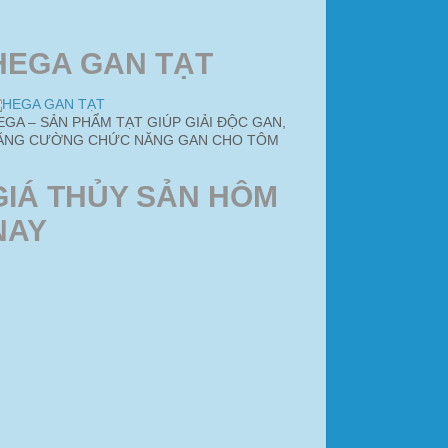
HEGA GAN TẠT
EGA – SẢN PHẨM TẠT GIÚP GIẢI ĐỘC GAN,
ĂNG CƯỜNG CHỨC NĂNG GAN CHO TÔM
GIÁ THỦY SẢN HÔM
NAY