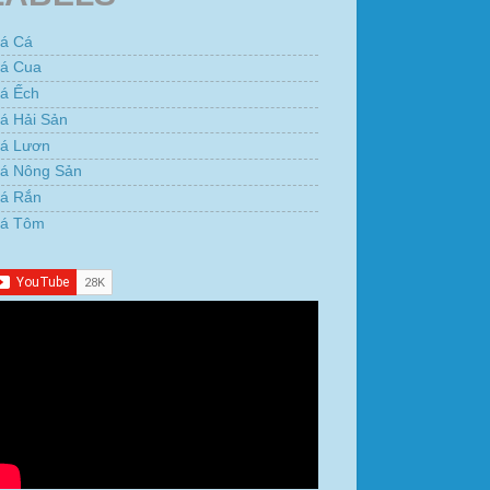
iá Cá
iá Cua
iá Ếch
á Hải Sản
iá Lươn
iá Nông Sản
iá Rắn
iá Tôm