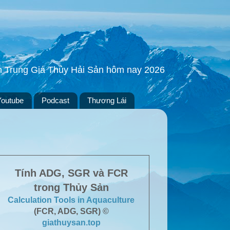
ền Trung Giá Thủy Hải Sản hôm nay 2026
Youtube
Podcast
Thương Lái
Tính ADG, SGR và FCR
trong Thủy Sản
Calculation Tools in Aquaculture
(FCR, ADG, SGR) ©
giathuysan.top