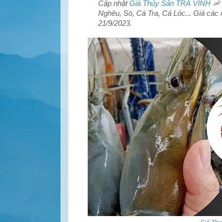
Cập nhật
Giá Thủy Sản TRÀ VINH
🦐 
Nghêu, Sò, Cá Tra, Cá Lóc... Giá các
21/9/2023.