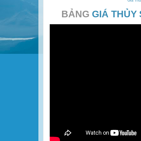
Giá Thu
BẢNG
GIÁ THỦY