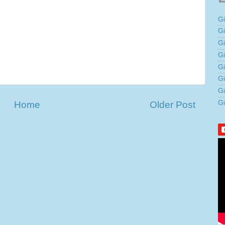
G
G
G
Gi
G
G
G
G
Home
Older Post