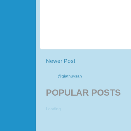
Newer Post
@giathuysan
POPULAR POSTS
Loading...