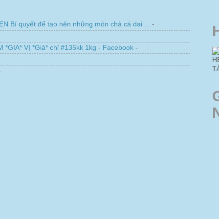
í quyết để tạo nên những món chả cá dai ...
-
-
IA* VỊ *Giá* chỉ #135kk 1kg - Facebook
-
H
T
-