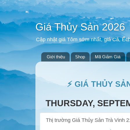
Giá Thủy Sản 2026
Cập nhật giá Tôm sớm nhất, giá Cá, Ếc
Giới thiệu
Shop
Mã Giảm Giá
⚡ GIÁ THỦY SẢ
THURSDAY, SEPTEM
Thị trường Giá Thủy Sản Trà Vinh 