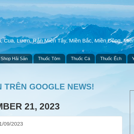
h, Cua, Lươn, Rắn Miền Tây, Miền Bắc, Miền Đông, Mi
Shop Hải Sản
Thuốc Tôm
Thuốc Cá
Thuốc Ếch
N TRÊN GOOGLE NEWS!
BER 21, 2023
21/09/2023